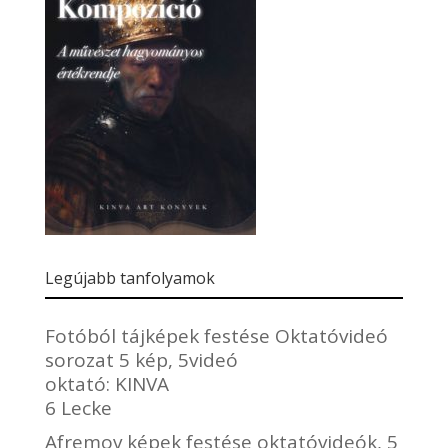
Legújabb tanfolyamok
Fotóból tájképek festése Oktatóvideó
sorozat 5 kép, 5videó
oktató:
KINVA
6 Lecke
Afremov képek festése oktatóvideók, 5