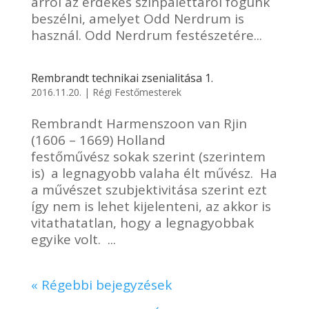
arról az érdekes színpalettáról fogunk
beszélni, amelyet Odd Nerdrum is
használ. Odd Nerdrum festészetére...
Rembrandt technikai zsenialitása 1.
2016.11.20.
|
Régi Festőmesterek
Rembrandt Harmenszoon van Rjin
(1606 – 1669) Holland
festőművész sokak szerint (szerintem
is) a legnagyobb valaha élt művész. Ha
a művészet szubjektivitása szerint ezt
így nem is lehet kijelenteni, az akkor is
vitathatatlan, hogy a legnagyobbak
egyike volt. ...
« Régebbi bejegyzések