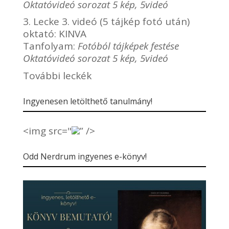
Oktatóvideó sorozat 5 kép, 5videó
3. Lecke 3. videó (5 tájkép fotó után)
oktató:
KINVA
Tanfolyam:
Fotóból tájképek festése
Oktatóvideó sorozat 5 kép, 5videó
További leckék
Ingyenesen letölthető tanulmány!
<img src="
” />
Odd Nerdrum ingyenes e-könyv!