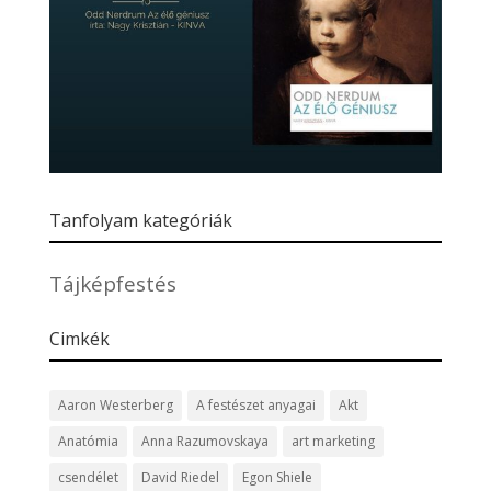
Tanfolyam kategóriák
Tájképfestés
Cimkék
Aaron Westerberg
A festészet anyagai
Akt
Anatómia
Anna Razumovskaya
art marketing
csendélet
David Riedel
Egon Shiele