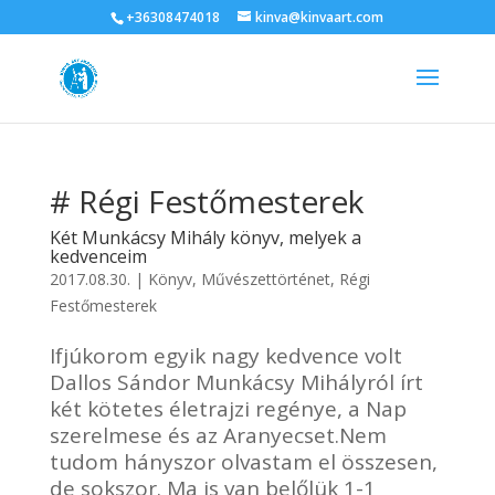
+36308474018
kinva@kinvaart.com
# Régi Festőmesterek
Két Munkácsy Mihály könyv, melyek a
kedvenceim
2017.08.30.
|
Könyv
,
Művészettörténet
,
Régi
Festőmesterek
Ifjúkorom egyik nagy kedvence volt
Dallos Sándor Munkácsy Mihályról írt
két kötetes életrajzi regénye, a Nap
szerelmese és az Aranyecset.Nem
tudom hányszor olvastam el összesen,
de sokszor. Ma is van belőlük 1-1