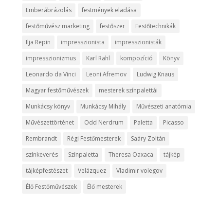
Emberábrázolás
festmények eladása
festőművész marketing
festőszer
Festőtechnikák
Ilja Repin
impresszionista
impresszionisták
impresszionizmus
Karl Rahl
kompozíció
Könyv
Leonardo da Vinci
Leoni Afremov
Ludwig Knaus
Magyar festőművészek
mesterek színpalettái
Munkácsy könyv
Munkácsy Mihály
Művészeti anatómia
Művészettörténet
Odd Nerdrum
Paletta
Picasso
Rembrandt
Régi Festőmesterek
Saáry Zoltán
színkeverés
Színpaletta
Theresa Oaxaca
tájkép
tájképfestészet
Velázquez
Vladimir volegov
Élő Festőművészek
Élő mesterek