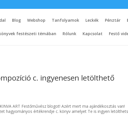
dal
Blog
Webshop
Tanfolyamok
Leckék
Pénztár
könyvek festészeti témában
Rólunk
Kapcsolat
Festő vid
ompozíció c. ingyenesen letölthető
 a KINVA ART Festőművész blogot! Azért mert ma ajándékosztás van!
et hagyományos értékrendje c. könyv amelyet Te is ingyen letölthets