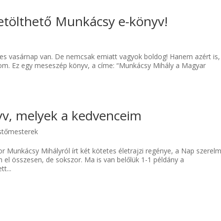
letölthető Munkácsy e-könyv!
s vasárnap van. De nemcsak emiatt vagyok boldog! Hanem azért is,
om. Ez egy meseszép könyv, a címe: “Munkácsy Mihály a Magyar
v, melyek a kedvenceim
stőmesterek
r Munkácsy Mihályról írt két kötetes életrajzi regénye, a Nap szerel
l összesen, de sokszor. Ma is van belőlük 1-1 példány a
t...