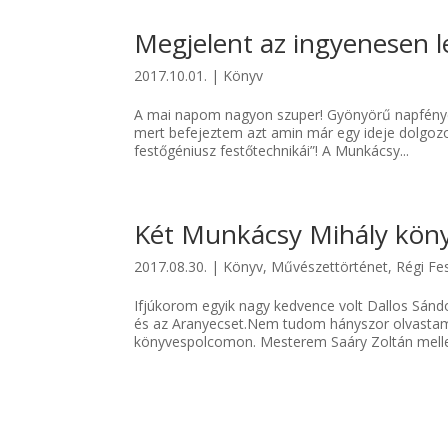
Megjelent az ingyenesen 
2017.10.01.
|
Könyv
A mai napom nagyon szuper! Gyönyörű napfénye
mert befejeztem azt amin már egy ideje dolgoz
festőgéniusz festőtechnikái”! A Munkácsy...
Két Munkácsy Mihály köny
2017.08.30.
|
Könyv
,
Művészettörténet
,
Régi Fe
Ifjúkorom egyik nagy kedvence volt Dallos Sándo
és az Aranyecset.Nem tudom hányszor olvastam e
könyvespolcomon. Mesterem Saáry Zoltán mellet