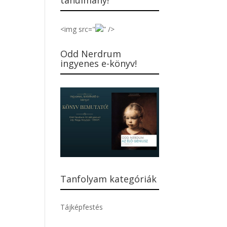
tanulmány!
<img src="
” />
Odd Nerdrum
ingyenes e-könyv!
Tanfolyam kategóriák
Tájképfestés