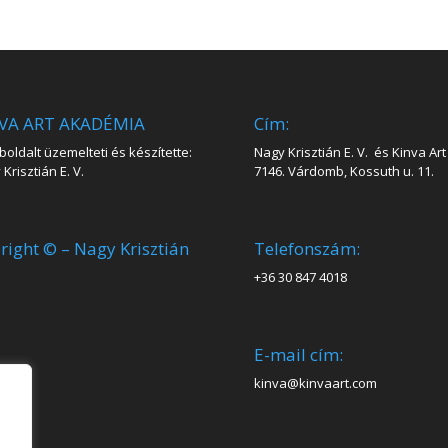
VA ART AKADÉMIA
Cím:
oldalt üzemelteti és készítette:
Nagy Krisztián E. V. és Kinva Art 
Krisztián E. V.
7146. Várdomb, Kossuth u. 11.
right © – Nagy Krisztián
Telefonszám:
+36 30 847 4018
E-mail cím:
kinva@kinvaart.com