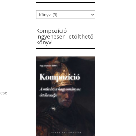
Blogbejegyzések
kategóriái
Kompozíció
ingyenesen letölthető
könyv!
mese