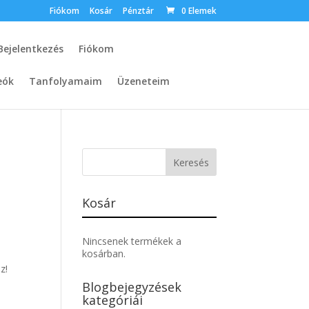
Fiókom
Kosár
Pénztár
0 Elemek
Bejelentkezés
Fiókom
eók
Tanfolyamaim
Üzeneteim
Kosár
Nincsenek termékek a
kosárban.
z!
Blogbejegyzések
kategóriái