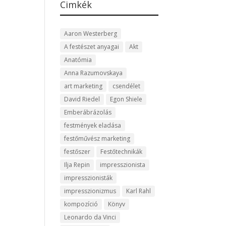
Cimkék
Aaron Westerberg
A festészet anyagai
Akt
Anatómia
Anna Razumovskaya
art marketing
csendélet
David Riedel
Egon Shiele
Emberábrázolás
festmények eladása
festőművész marketing
festőszer
Festőtechnikák
Ilja Repin
impresszionista
impresszionisták
impresszionizmus
Karl Rahl
kompozíció
Könyv
Leonardo da Vinci