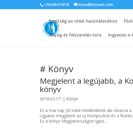
+36308474018
kinva@kinvaart.com
Segítség az oldal használatához
Főol
Anyag és felszerelés lista
Ingyenes e-
# Könyv
Megjelent a legújabb, a K
könyv
2018.03.17.
|
Könyv
Ez a mai nap jól indul mindenkinek aki olvassa
Ugyanis megjelent az új Kompozíció és a festész
Ez a könyv Magyarországon igazi...