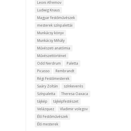
Leoni Afremov
Ludwig Knaus
Magyar festőművészek
mesterek színpalettái
Munkácsy könyv
Munkácsy Mihály
Művészeti anatómia
Művészettörténet
Odd Nerdrum
Paletta
Picasso
Rembrandt
Régi Festőmesterek
Saáry Zoltán
színkeverés
Színpaletta
Theresa Oaxaca
tájkép
tájképfestészet
Velázquez
Vladimir volegov
Élő Festőművészek
Élő mesterek