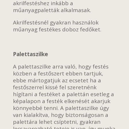
akrilfestéshez inkább a
műanyagpaletták alkalmasak.
Akrilfestésnél gyakran használok
műanyag festékes doboz fedőket.
Palettaszilke
A palettaszilke arra való, hogy festés
közben a festőszert ebben tartjuk,
ebbe mártogatjuk az ecsetet ha a
festőszerrel kissé fel szeretnénk
hígítani a festéket a palettán esetleg a
képalapon a festék elkenését akarjuk
könnyebbé tenni. A palettaszilke úgy
van kialakítva, hogy biztonságosan a
palettára lehet csíptetni, gyakran
lecsavarozható teteje is van, így munka