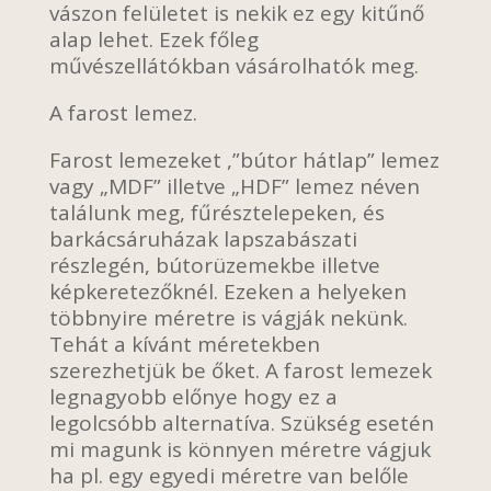
vászon felületet is nekik ez egy kitűnő
alap lehet. Ezek főleg
művészellátókban vásárolhatók meg.
A farost lemez.
Farost lemezeket ,”bútor hátlap” lemez
vagy „MDF” illetve „HDF” lemez néven
találunk meg, fűrésztelepeken, és
barkácsáruházak lapszabászati
részlegén, bútorüzemekbe illetve
képkeretezőknél. Ezeken a helyeken
többnyire méretre is vágják nekünk.
Tehát a kívánt méretekben
szerezhetjük be őket. A farost lemezek
legnagyobb előnye hogy ez a
legolcsóbb alternatíva. Szükség esetén
mi magunk is könnyen méretre vágjuk
ha pl. egy egyedi méretre van belőle