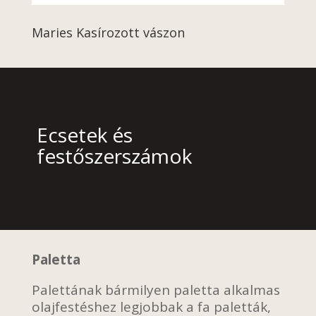
Maries Kasírozott vászon
Ecsetek és
festőszerszámok
Paletta
Palettának bármilyen paletta alkalmas
olajfestéshez legjobbak a fa paletták,