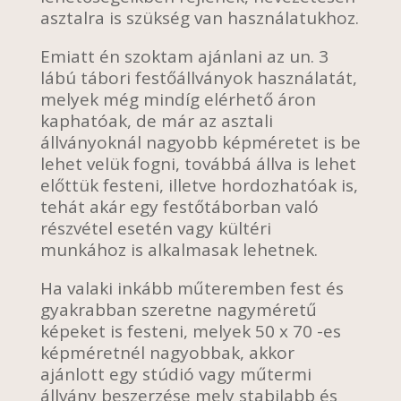
asztalra is szükség van használatukhoz.
Emiatt én szoktam ajánlani az un. 3
lábú tábori festőállványok használatát,
melyek még mindíg elérhető áron
kaphatóak, de már az asztali
állványoknál nagyobb képméretet is be
lehet velük fogni, továbbá állva is lehet
előttük festeni, illetve hordozhatóak is,
tehát akár egy festőtáborban való
részvétel esetén vagy kültéri
munkához is alkalmasak lehetnek.
Ha valaki inkább műteremben fest és
gyakrabban szeretne nagyméretű
képeket is festeni, melyek 50 x 70 -es
képméretnél nagyobbak, akkor
ajánlott egy stúdió vagy műtermi
állvány beszerzése mely stabilabb és