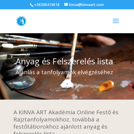
+36308474018
kinva@kinvaart.com
Anyag és Felszerelés lista
Ajánlás a tanfolyamok elvégzéséhez
A KINVA ART Akadémia Online Festő és
Rajztanfolyamokhoz, továbbá a
festőtáborokhoz ajánlott anyag és
felszerelés lista.