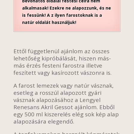
bevonatos oldalai festési célra nem
alkalmasak! Ezekre ne alapozzunk, és ne
is fessünk! A z ilyen farostoknak is a
natúr oldalát használjuk!
Ettől függetlenül ajánlom az összes
lehetőség kipróbálását, hiszen más-
más érzés festeni farostra illetve
feszített vagy kasírozott vászonra is.
A farost lemezek vagy natúr vásznak,
esetleg a rosszúl alapozott gyári
vásznak alapozásához a Lengyel
Renesans Akril Gessot ajánlom. Ebből
egy 500 ml kiszerelés elég sok kép alap
alapozására elegendő.