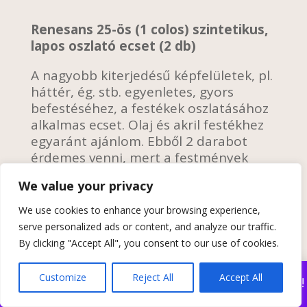
Renesans 25-ös (1 colos) szintetikus,
lapos oszlató ecset (2 db)
A nagyobb kiterjedésű képfelületek, pl.
háttér, ég. stb. egyenletes, gyors
befestéséhez, a festékek oszlatásához
alkalmas ecset. Olaj és akril festékhez
egyaránt ajánlom. Ebből 2 darabot
érdemes venni, mert a festmények
lakkozásához is ezt használjuk.
We value your privacy
A lakkozásra használt ecsetet semmi
We use cookies to enhance your browsing experience,
másra nem szabad használni, nehogy
serve personalized ads or content, and analyze our traffic.
elszíneződést okozó szennyeződések,
By clicking "Accept All", you consent to our use of cookies.
festék maradványok keveredjenek a
lakkba.
Customize
Reject All
Accept All
Nézd meg legújabb online festőtanfolyamunkat!
Bezárás