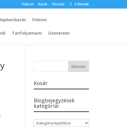
Fiókom
Kosár
Pénztár
0 Elemek
Bejelentkezés
Fiókom
eók
Tanfolyamaim
Üzeneteim
gy
Kosár
Blogbejegyzések
kategóriái
,
Blogbejegyzések
kategóriái