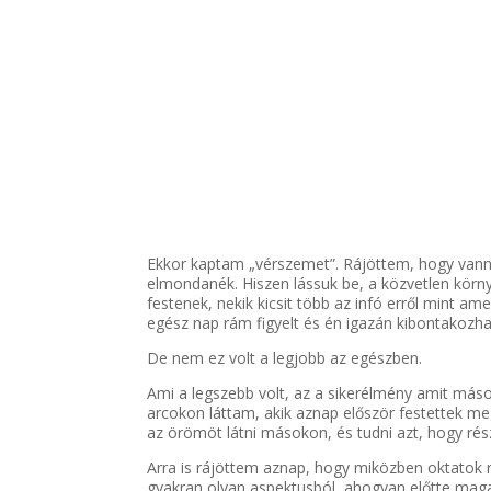
Ekkor kaptam „vérszemet”. Rájöttem, hogy vanna
elmondanék. Hiszen lássuk be, a közvetlen körny
festenek, nekik kicsit több az infó erről mint a
egész nap rám figyelt és én igazán kibontakoz
De nem ez volt a legjobb az egészben.
Ami a legszebb volt, az a sikerélmény amit má
arcokon láttam, akik aznap először festettek meg
az örömöt látni másokon, és tudni azt, hogy rés
Arra is rájöttem aznap, hogy miközben oktatok r
gyakran olyan aspektusból ,ahogyan előtte mag