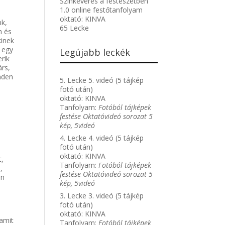
Színkeverés a festészetben
1.0 online festőtanfolyam
oktató:
KINVA
nk,
65 Lecke
n és
kinek
m egy
Legújabb leckék
rik
árs,
nden
5. Lecke 5. videó (5 tájkép
fotó után)
oktató:
KINVA
Tanfolyam:
Fotóból tájképek
festése Oktatóvideó sorozat 5
kép, 5videó
4. Lecke 4. videó (5 tájkép
fotó után)
oktató:
KINVA
t,
Tanfolyam:
Fotóból tájképek
,
festése Oktatóvideó sorozat 5
én
kép, 5videó
3. Lecke 3. videó (5 tájkép
fotó után)
oktató:
KINVA
amit
Tanfolyam:
Fotóból tájképek