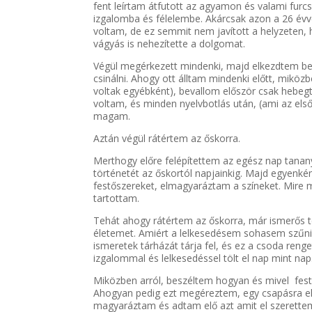
fent leírtam átfutott az agyamon és valami furc
izgalomba és félelembe. Akárcsak azon a 26 évv
voltam, de ez semmit nem javított a helyzeten, h
vágyás is nehezítette a dolgomat.
Végül megérkezett mindenki, majd elkezdtem bes
csinálni. Ahogy ott álltam mindenki előtt, mikö
voltak egyébként), bevallom először csak hebeg
voltam, és minden nyelvbotlás után, (ami az e
magam.
Aztán végül rátértem az őskorra.
Merthogy előre felépítettem az egész nap tanany
történetét az őskortól napjainkig. Majd egyenk
festőszereket, elmagyaráztam a színeket. Mire m
tartottam.
Tehát ahogy rátértem az őskorra, már ismerős ter
életemet. Amiért a lelkesedésem sohasem szűni
ismeretek tárházát tárja fel, és ez a csoda reng
izgalommal és lelkesedéssel tölt el nap mint nap
Miközben arról, beszéltem hogyan és mivel feste
Ahogyan pedig ezt megéreztem, egy csapásra e
magyaráztam és adtam elő azt amit el szerettem