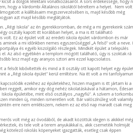
kicsit a dolgok lélektani vonatkozásairól. A sors érdekessége, hogy
ttem, hogy a Várdombi Általános iskolától béreltem a helyet. Nem volt
támogatott a kiállításaim megszervezésében is, majd később még
ahogyan azt majd később meglátjátok.
 un. „Régi Iskola” az én gyerekkoromban, de még a mi gyerekeink szá
négy osztály kapott itt korábban helyet, a ma is itt található
s volt. Ez az épület volt az eredeti iskola épület várdombon és már
is aminek a mi időnkben nemes egyszerűséggel „A felső” volt a neve. I
sportpálya és egyéb kiszolgáló részlegek. Mindkét épület a település
 el. Az alsó egyébkén a templom mögött található, úgy is szoktak rá
ésőbb lesz majd egy aranyos sztori ami ezzel kapcsolatos.
a felsőt kibővítették és mind a 8 osztály ott kapott helyet egy épüle
int a „Régi iskola épület” kerül említésre. Na itt volt a mi tanfolyamun
pcsolódik ezekhez az épületekhez, hiszen magam is itt jártam ki a
mberi reggelt, amikor egy dög nehéz iskolatáskával a hátamon, Édes
Iskola épületébe, mint első osztályos „nagyfiú”. A szívem a torkomb
szen minden új, minden ismeretlen volt. Bár valószínűleg volt valamil
őszintén erre nem emlékszem, nekem ez az első nap maradt csak meg
merős volt még az óvodából, de akadt közöttük idegen is akikkel mé
rkeztek, és tele volt a terem anyukákkal is, akik csemetéik holmiját
még kötelező iskolás köpenyeket igazgatták, esetleg csak éppen