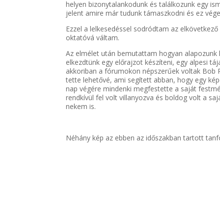
helyen bizonytalankodunk és találkozunk egy ism
jelent amire már tudunk támaszkodni és ez véget
Ezzel a lelkesedéssel sodródtam az elkövetkező
oktatóvá váltam.
Az elmélet után bemutattam hogyan alapozunk le
elkezdtünk egy előrajzot készíteni, egy alpesi 
akkoriban a fórumokon népszerűek voltak Bob R
tette lehetővé, ami segített abban, hogy egy ké
nap végére mindenki megfestette a saját festmé
rendkívül fel volt villanyozva és boldog volt a sa
nekem is.
Néhány kép az ebben az időszakban tartott tan