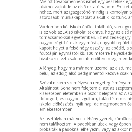
Mielőtt továbbmennénk ismét egy beszélnék egy 
akárhol zajlott le az első oktató napom. Említe
nehéz, mert az igazgatónő mindíg is komolyan 
szorosabb munkakapcsolat alakult ki köztünk, 
Várdombon két iskola épület található, van egy
is ez volt az „Alsó iskola” tekintve, hogy az első 
tornacsarnokkal egyetemben. Ez évtizedekig így i
nagyon régi. Létezik egy másik, nagyobb épület 
kapott helyet a felső négy osztály, az ebédlő, a 
főutcáján egymástól kb. 100 méterre helyezkedik
hivatkozni. ezt csak amiatt említem meg, mert k
A lényeg, hogy ma már nem üzemel az alsó, mert 
belül, az eddigi alsó pedig innentől kezdve csak m
Szóval nekem személyesen rengeteg élményem ka
Általánost. Soha nem felejtem el azt az szepte
kíséretében életemben először beléptem az Alsó 
dobogott, és nagyon izgultam, talán féltem is hi
iskolai előkészítés, nyílt nap, de megmondom 
emlékezetemben.
Az osztályban már volt néhány gyerek, zömük is
nem találkoztam. A padokban ültek, vagy éppen é
próbálták a padoknál elhelyezni, vagy az akkor 