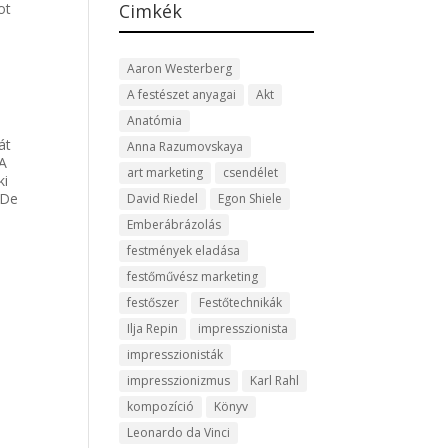
Cimkék
ot
Aaron Westerberg
A festészet anyagai
Akt
Anatómia
át
Anna Razumovskaya
 A
art marketing
csendélet
ki
 De
David Riedel
Egon Shiele
Emberábrázolás
festmények eladása
festőművész marketing
festőszer
Festőtechnikák
Ilja Repin
impresszionista
impresszionisták
impresszionizmus
Karl Rahl
kompozíció
Könyv
Leonardo da Vinci