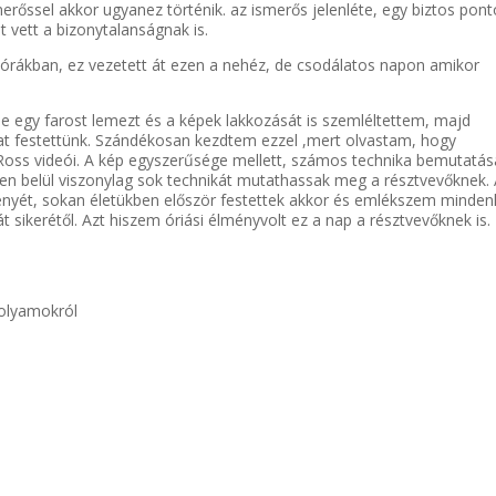
erőssel akkor ugyanez történik. az ismerős jelenléte, egy biztos pont
 vett a bizonytalanságnak is.
 órákban, ez vezetett át ezen a nehéz, de csodálatos napon amikor
 egy farost lemezt és a képek lakkozását is szemléltettem, majd
tájat festettünk. Szándékosan kezdtem ezzel ,mert olvastam, hogy
oss videói. A kép egyszerűsége mellett, számos technika bemutatás
pen belül viszonylag sok technikát mutathassak meg a résztvevőknek.
nyét, sokan életükben először festettek akkor és emlékszem minden
ját sikerétől. Azt hiszem óriási élményvolt ez a nap a résztvevőknek is.
folyamokról