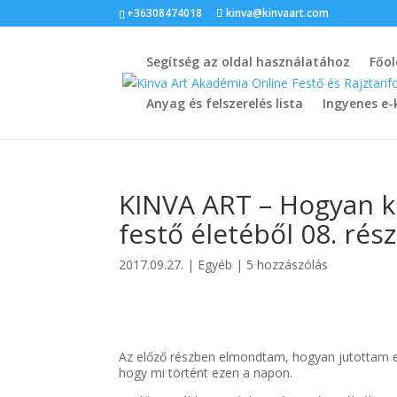
+36308474018
kinva@kinvaart.com
Segítség az oldal használatához
Főol
Anyag és felszerelés lista
Ingyenes e-
KINVA ART – Hogyan k
festő életéből 08. rész
2017.09.27.
|
Egyéb
|
5 hozzászólás
Az előző részben elmondtam, hogyan jutottam el 
hogy mi történt ezen a napon.