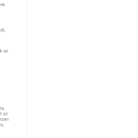
mek
at,
m
k az
n
ta,
t az
hezen
re,