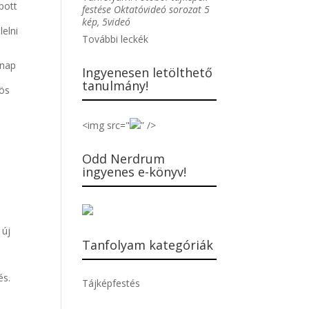
pott
festése Oktatóvideó sorozat 5
kép, 5videó
lelni
További leckék
znap
Ingyenesen letölthető
tanulmány!
rös
<img src="
” />
Odd Nerdrum
ingyenes e-könyv!
t
 új
Tanfolyam kategóriák
és.
Tájképfestés