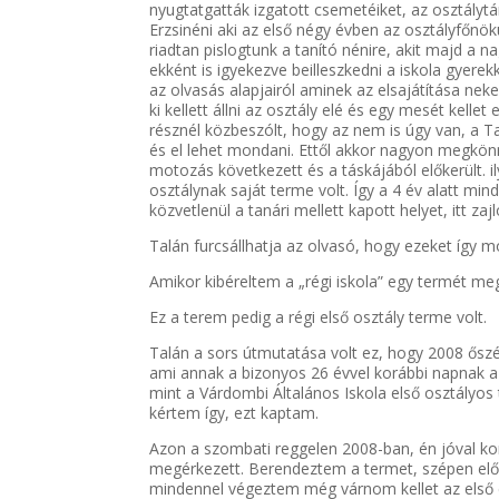
nyugtatgatták izgatott csemetéiket, az osztály
Erzsinéni aki az első négy évben az osztályfőnök
riadtan pislogtunk a tanító nénire, akit majd a 
ekként is igyekezve beilleszkedni a iskola gyer
az olvasás alapjairól aminek az elsajátítása ne
ki kellett állni az osztály elé és egy mesét kell
résznél közbeszólt, hogy az nem is úgy van, a 
és el lehet mondani. Ettől akkor nagyon megkön
motozás következett és a táskájából előkerült.
osztálynak saját terme volt. Így a 4 év alatt min
közvetlenül a tanári mellett kapott helyet, itt z
Talán furcsállhatja az olvasó, hogy ezeket így m
Amikor kibéreltem a „régi iskola” egy termét 
Ez a terem pedig a régi első osztály terme volt.
Talán a sors útmutatása volt ez, hogy 2008 őszén
ami annak a bizonyos 26 évvel korábbi napnak a
mint a Várdombi Általános Iskola első osztályo
kértem így, ezt kaptam.
Azon a szombati reggelen 2008-ban, én jóval k
megérkezett. Berendeztem a termet, szépen elők
mindennel végeztem még várnom kellet az első