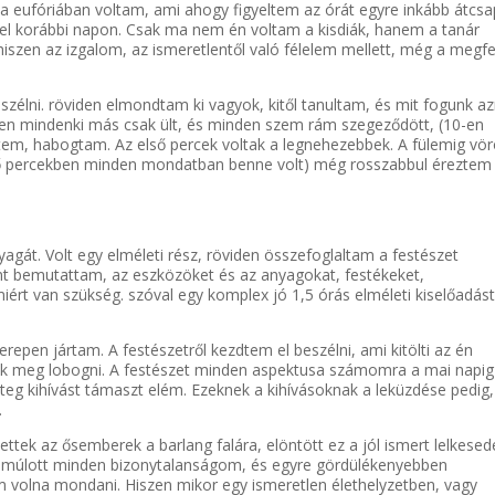
sa eufóriában voltam, ami ahogy figyeltem az órát egyre inkább átcsa
el korábbi napon. Csak ma nem én voltam a kisdiák, hanem a tanár
iszen az izgalom, az ismeretlentől való félelem mellett, még a megfe
zélni. röviden elmondtam ki vagyok, kitől tanultam, és mit fogunk a
zben mindenki más csak ült, és minden szem rám szegeződött, (10-en
tem, habogtam. Az első percek voltak a legnehezebbek. A fülemig vö
lső percekben minden mondatban benne volt) még rosszabbul éreztem
agát. Volt egy elméleti rész, röviden összefoglaltam a festészet
ént bemutattam, az eszközöket és az anyagokat, festékeket,
iért van szükség. szóval egy komplex jó 1,5 órás elméleti kiselőadás
epen jártam. A festészetről kezdtem el beszélni, ami kitölti az én
k meg lobogni. A festészet minden aspektusa számomra a mai napig
eteg kihívást támaszt elém. Ezeknek a kihívásoknak a leküzdése pedig,
.
ttek az ősemberek a barlang falára, elöntött ez a jól ismert lelkesed
lmúlott minden bizonytalanságom, és egyre gördülékenyebben
 volna mondani. Hiszen mikor egy ismeretlen élethelyzetben, vagy