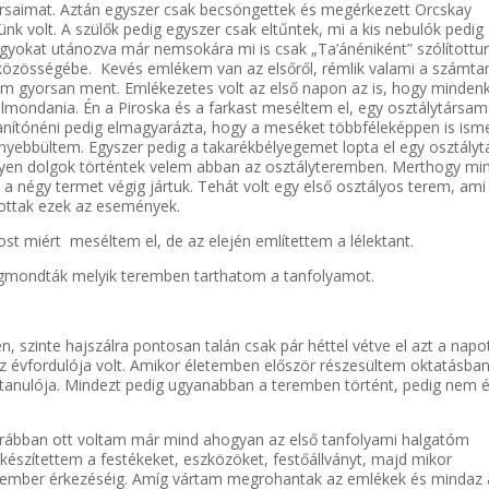
társaimat. Aztán egyszer csak becsöngettek és megérkezett Orcskay
ünk volt. A szülők pedig egyszer csak eltűntek, mi a kis nebulók pedig
nagyokat utánozva már nemsokára mi is csak „Ta’ánéniként” szólítottu
ekközösségébe. Kevés emlékem van az elsőről, rémlik valami a számta
kem gyorsan ment. Emlékezetes volt az első napon az is, hogy minden
et elmondania. Én a Piroska és a farkast meséltem el, egy osztálytársa
Tanítónéni pedig elmagyarázta, hogy a meséket többféleképpen is isme
nyebbültem. Egyszer pedig a takarékbélyegemet lopta el egy osztályt
 ilyen dolgok történtek velem abban az osztályteremben. Merthogy mi
d a négy termet végig jártuk. Tehát volt egy első osztályos terem, ami
ajlottak ezek az események.
ost miért meséltem el, de az elején említettem a lélektant.
megmondták melyik teremben tarthatom a tanfolyamot.
, szinte hajszálra pontosan talán csak pár héttel vétve el azt a napo
z évfordulója volt. Amikor életemben először részesültem oktatásban
s tanulója. Mindezt pedig ugyanabban a teremben történt, pedig nem 
orábban ott voltam már mind ahogyan az első tanfolyami halgatóm
észítettem a festékeket, eszközöket, festőállványt, majd mikor
 ember érkezéséig. Amíg vártam megrohantak az emlékek és mindaz 