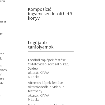
 nem
Kompozíció
ingyenesen letölthető
könyv!
mára
tt
Legújabb
tanfolyamok
ten
k.
Fotóból tájképek festése
Oktatóvideó sorozat 5 kép,
 8
5videó
anyám
oktató:
KINVA
an
6 Lecke
yen
Afremov képek festése
 az
oktatóvideók, 5 videó, 5
festmény
g
oktató:
KINVA
9 Lecke