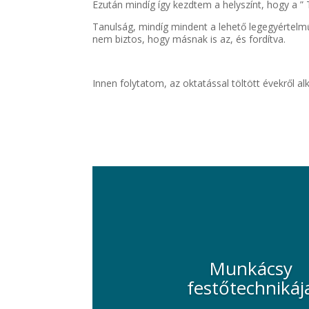
Ezután mindíg így kezdtem a helyszínt, hogy a
Tanulság, mindíg mindent a lehető legegyértel
nem biztos, hogy másnak is az, és fordítva.
Innen folytatom, az oktatással töltött évekről al
Munkácsy
festőtechnikáj