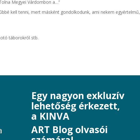
 ” Tolna Megyei Várdombon a…”
műbbé kell tenni, mert másként gondolkodunk, ami nekem egyértelmű
kotó táborokról stb.
Egy nagyon exkluzív
lehetőség érkezett,
a KINVA
ART Blog olvasói
a
számára!