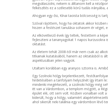
megválaszolni, nekem is álítanom kell a nézőp
felkészítés ez a szélesebb körű tudás irányába,
Ahogyan egy ősi, Kínai taoista bölcsesség is tart
Szóval rájöttem, hogy ha oktatok akkor közben
hiszen a festészet tanulása sohasem ér véget, ez
Az elkövetkező évek így teltek, festettem a kép
fejleszteni a tananyagokat 1 napos kurzusokra i
oktatást.
Az életem tehát 2008-tól már nem csak az alko
titkainak kutatásából, hanem az oktatásból is ál
aspektusában jelen vagyok.
Utaltam korábban egy aranyos sztorira is. Amiből 
Egy Szolnoki hölgy bejelentkezett, festőtanfol
hirdetésében a tanfolyam helyszínét így írtam 
mindenki megérkezett, a szolnoki hölgy még seh
itt van a Várdombon, a templom mögött, a Régi I
épület elé, ott sem volt. Közben vonalban volt a
kiderült, hogy a hölgy, valamiért alapértelmeze
ahol sikerült neki találnia egy várdombon lévő t