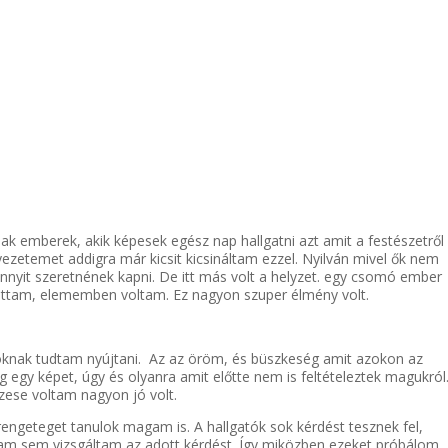
k emberek, akik képesek egész nap hallgatni azt amit a festészetről
ezetemet addigra már kicsit kicsináltam ezzel. Nyilván mivel ők nem
mennyit szeretnének kapni. De itt más volt a helyzet. egy csomó ember
hattam, elememben voltam. Ez nagyon szuper élmény volt.
soknak tudtam nyújtani. Az az öröm, és büszkeség amit azokon az
 egy képet, úgy és olyanra amit előtte nem is feltételeztek magukról.
zese voltam nagyon jó volt.
engeteget tanulok magam is. A hallgatók sok kérdést tesznek fel,
am sem vizsgáltam az adott kérdést. Így miközben ezeket próbálom