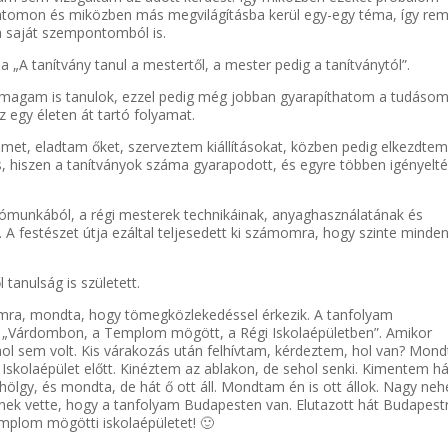
ontomon és miközben más megvilágításba kerül egy-egy téma, így re
 a saját szempontomból is.
ja „A tanítvány tanul a mestertől, a mester pedig a tanítványtól”.
 magam is tanulok, ezzel pedig még jobban gyarapíthatom a tudásom
 egy életen át tartó folyamat.
eimet, eladtam őket, szerveztem kiállításokat, közben pedig elkezdte
s, hiszen a tanítványok száma gyarapodott, és egyre többen igényelté
tómunkából, a régi mesterek technikáinak, anyaghasználatának és
t. A festészet útja ezáltal teljesedett ki számomra, hogy szinte minde
tanulság is született.
yamra, mondta, hogy tömegközlekedéssel érkezik. A tanfolyam
le: „Várdombon, a Templom mögött, a Régi Iskolaépületben”. Amikor
ol sem volt. Kis várakozás után felhívtam, kérdeztem, hol van? Mond
skolaépület előtt. Kinéztem az ablakon, de sehol senki. Kimentem há
 hölgy, és mondta, de hát ő ott áll. Mondtam én is ott állok. Nagy ne
ttnek vette, hogy a tanfolyam Budapesten van. Elutazott hát Budapest
emplom mögötti iskolaépületet! 🙂