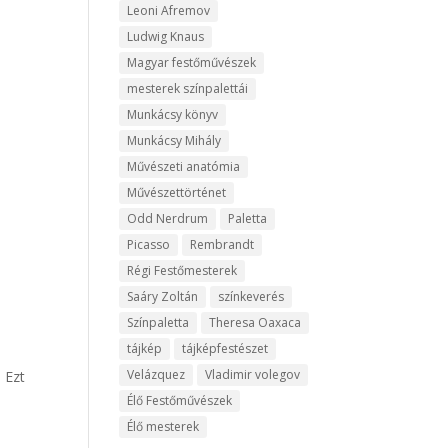
Leoni Afremov
Ludwig Knaus
Magyar festőművészek
mesterek színpalettái
Munkácsy könyv
Munkácsy Mihály
Művészeti anatómia
Művészettörténet
Odd Nerdrum
Paletta
Picasso
Rembrandt
Régi Festőmesterek
Saáry Zoltán
színkeverés
Színpaletta
Theresa Oaxaca
tájkép
tájképfestészet
Velázquez
Vladimir volegov
 Ezt
Élő Festőművészek
Élő mesterek