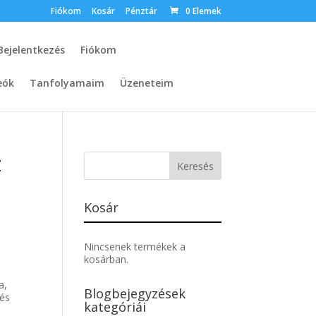
Fiókom
Kosár
Pénztár
0 Elemek
Bejelentkezés
Fiókom
eók
Tanfolyamaim
Üzeneteim
z
Kosár
Nincsenek termékek a
kosárban.
a,
Blogbejegyzések
 és
kategóriái