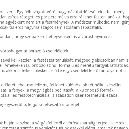
módszere. Egy félbevágott vöröshagymával átdörzsölték a festmény
atlan zsíros réteget, és pár perc múlva erre rá lehet festeni anélkül, ho
agyma egyébként nem árt a festménynek. A módszer működik, nem igén
csak túl erős hagyma szagot sem szoktam tapasztalni.
mondani, hogy szóba kerülhet egyébként is a vöröshagyma az
a vöröshagymát ábrázoló csendéletek.
ével kell kezdeni a festészet tanulását, mégpedig elsősorban nem is
kel. Amelyeken különböző színű, formájú és méretű tárgyak láthatóak.
i, akkor is felkészülésként előtte egy csendéletfestő tanfolyamot is
rületét lehet modellezni, fel lehet különösebb tét nélkül készülni
sát, a fények, a megvilágítás beállítását, a különböző formák
okkal, és festőtechnikákkal is szabadon kísérletezhetünk ezáltal.
gegyszerűbb, legjobb felkészítő modellje!
hajának színe, a sárgásfehértől a vörösesbarnáig terjed. Ha ezeket
 rengeteg színtónus variációt tudunk ezekkel elérni, amelyek nagyon