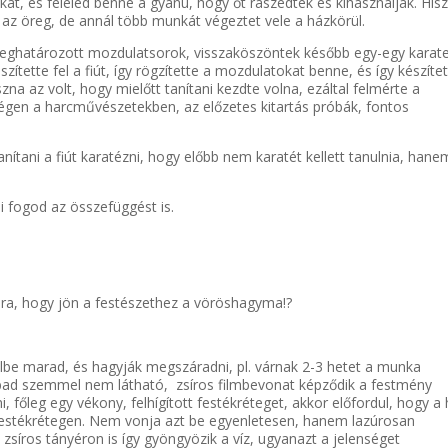
át, és feléled benne a gyanú, hogy őt rászedték és kihasználják. His
az öreg, de annál több munkát végeztet vele a házkörül.
eghatározott mozdulatsorok, visszaköszöntek később egy-egy karat
tette fel a fiút, így rögzítette a mozdulatokat benne, és így készíte
na az volt, hogy mielőtt tanítani kezdte volna, ezáltal felmérte a
 régen a harcművészetekben, az előzetes kitartás próbák, fontos
nítani a fiút karatézni, hogy előbb nem karatét kellett tanulnia, hane
i fogod az összefüggést is.
sra, hogy jön a festészethez a vöröshagyma!?
élbe marad, és hagyják megszáradni, pl. várnak 2-3 hetet a munka
zabad szemmel nem látható, zsíros filmbevonat képződik a festmény
i, főleg egy vékony, felhígított festékréteget, akkor előfordul, hogy a 
festékrétegen. Nem vonja azt be egyenletesen, hanem lazúrosan
zsíros tányéron is így gyöngyözik a víz, ugyanazt a jelenséget