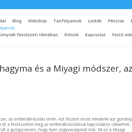
dal
Blog
Webshop
Tanfolyamok
Leckék
Pénztár
könyvek festészeti témában
Rólunk
Kapcsolat
Festő vid
shagyma és a Miyagi módszer, a
n
zer, az emberábrázolás terén. Azt hiszem most mindenki azt gondolj
itt a festészettel meg az emberábrázolással kapcsolatos cikkeimet,
ult a gyógyszerem, hogy ilyen zagyvaságokat írok. Mi ez a Miyagi