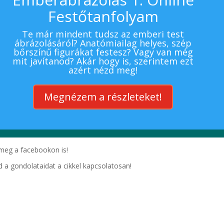
Festőtanfolyam
Te már mindent tudsz az emberi test
ábrázolásáról? Anatómiailag helyes, szép
bőrszínű figurákat festesz? Vagy van még
mit javítanod? Akár hogy is, szerintem ezt
azért nézd meg!
Megnézem a részleteket!
 meg a facebookon is!
 a gondolataidat a cikkel kapcsolatosan!