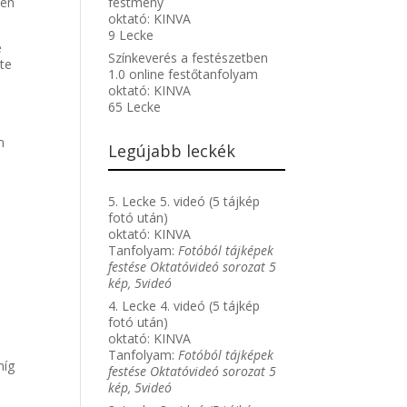
festmény
zen
oktató:
KINVA
9 Lecke
e
Színkeverés a festészetben
tte
1.0 online festőtanfolyam
oktató:
KINVA
65 Lecke
m
Legújabb leckék
5. Lecke 5. videó (5 tájkép
fotó után)
oktató:
KINVA
Tanfolyam:
Fotóból tájképek
festése Oktatóvideó sorozat 5
kép, 5videó
4. Lecke 4. videó (5 tájkép
fotó után)
oktató:
KINVA
Tanfolyam:
Fotóból tájképek
híg
festése Oktatóvideó sorozat 5
kép, 5videó