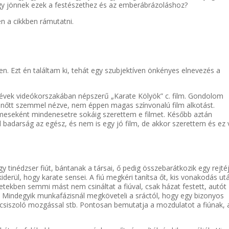
y jönnek ezek a festészethez és az emberábrázoláshoz?
 a cikkben rámutatni.
en. Ezt én találtam ki, tehát egy szubjektíven önkényes elnevezés a
 évek videókorszakában népszerű „Karate Kölyök” c. film. Gondolom
 felnőtt szemmel nézve, nem éppen magas színvonalú film alkotást.
meseként mindenesetre sokáig szerettem e filmet. Később aztán
adarság az egész, és nem is egy jó film, de akkor szerettem és ez 
gy tinédzser fiút, bántanak a társai, ő pedig összebarátkozik egy rejté
iderül, hogy karate sensei. A fiú megkéri tanítsa őt, kis vonakodás ut
etekben semmi mást nem csináltat a fiúval, csak házat festett, autót
ele. Mindegyik munkafázisnál megköveteli a sráctól, hogy egy bizonyos
s csiszoló mozgással stb. Pontosan bemutatja a mozdulatot a fiúnak, 