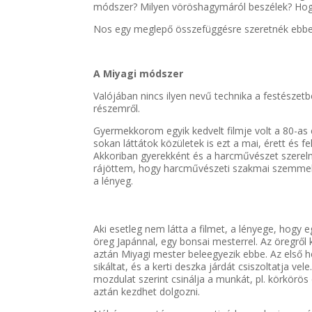
módszer? Milyen vöröshagymáról beszélek? Hog
Nos egy meglepő összefüggésre szeretnék ebben
A Miyagi módszer
Valójában nincs ilyen nevű technika a festészetb
részemről.
Gyermekkorom egyik kedvelt filmje volt a 80-as
sokan láttátok közületek is ezt a mai, érett és
Akkoriban gyerekként és a harcművészet szerel
rájöttem, hogy harcművészeti szakmai szemmel b
a lényeg.
Aki esetleg nem látta a filmet, a lényege, hogy e
öreg Japánnal, egy bonsai mesterrel. Az öregről k
aztán Miyagi mester beleegyezik ebbe. Az első h
sikáltat, és a kerti deszka járdát csiszoltatja v
mozdulat szerint csinálja a munkát, pl. körkörö
aztán kezdhet dolgozni.