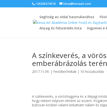
+36308474018
kinva@kinvaart.com
Segítség az oldal használatához
Főol
Anyag és felszerelés lista
Ingyenes e-
A színkeverés, a vörö
emberábrázolás teré
2017.11.09.
|
Festőtechnikák
|
10 hozzászólás
A színkeverés, a vöröshagyma és a Miyagi móds
hogy nekem teljesen elment az eszem. Írogatom 
biztosan közben valami bekattant nálam és elgur