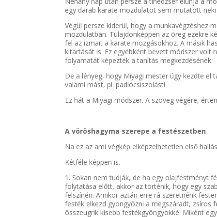
Néhány nap után persze a tinédzser elunja a mók
egy darab karate mozdulatot sem mutatott neki 
Végül persze kiderül, hogy a munkavégzéshez m
mozdulatban. Tulajdonképpen az öreg ezekre készí
fel az izmait a karate mozgásokhoz. A másik hasz
kitartását is. Ez egyébként bevett módszer volt
folyamatát képezték a tanítás megkezdésének.
De a lényeg, hogy Miyagi mester úgy kezdte el ta
valami mást, pl. padlócsiszolást!
Ez hát a Miyagi módszer. A szöveg végére, érten
A vöröshagyma szerepe a festészetben
Na ez az ami végkép elképzelhetetlen első hallá
Kétféle képpen is.
1. Sokan nem tudják, de ha egy olajfestményt f
folytatása előtt, akkor az történik, hogy egy s
felszínén. Amikor aztán erre rá szeretnénk festen
festék elkezd gyöngyözni a megszáradt, zsíros 
összeugrik kisebb festékgyöngyökké. Miként egy 