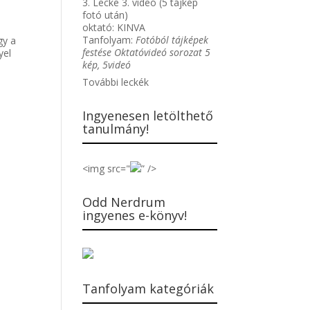
3. Lecke 3. videó (5 tájkép
fotó után)
oktató:
KINVA
Tanfolyam:
Fotóból tájképek
gy a
festése Oktatóvideó sorozat 5
yel
kép, 5videó
További leckék
Ingyenesen letölthető
tanulmány!
<img src="
” />
Odd Nerdrum
ingyenes e-könyv!
Tanfolyam kategóriák