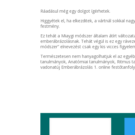
Ráadásul még egy dolgot ígérhetek.
Higgyétek el, ha elkezditek, a vártnál sokkal na
festmény.
Ez tehát a Miaygi módszer általam átírt változa
emberábrázolásnak. Tehát végül is ez egy rávez
módszer” elnevezést csak egy kis vicces figyel
Természetesen nem hanyagolhatjuk el az egyéb r
tanulmányok, Anatómiai tanulmányok, Ritmus tan
vadonatúj Emberábrázolás 1. online festőtanfo