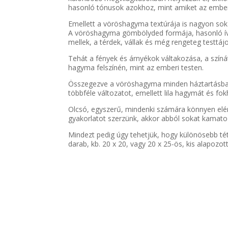
hasonló tónusok azokhoz, mint amiket az emberi 
Emellett a vöröshagyma textúrája is nagyon sok
A vöröshagyma gömbölyded formája, hasonló íve
mellek, a térdek, vállak és még rengeteg testtáj
Tehát a fények és árnyékok váltakozása, a színá
hagyma felszínén, mint az emberi testen.
Összegezve a vöröshagyma minden háztartásban j
többféle változatot, emellett lila hagymát és 
Olcsó, egyszerű, mindenki számára könnyen elér
gyakorlatot szerzünk, akkor abból sokat kamato
Mindezt pedig úgy tehetjük, hogy különösebb té
darab, kb. 20 x 20, vagy 20 x 25-ös, kis alapozot