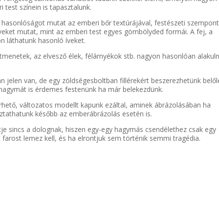
test színein is tapasztalunk.
 hasonlóságot mutat az emberi bőr textúrájával, festészeti szempont
ket mutat, mint az emberi test egyes gömbölyded formái. A fej, a
on láthatunk hasonló íveket.
tmenetek, az elvesző élek, félárnyékok stb. nagyon hasonlóan alakul
elen van, de egy zöldségesboltban fillérekért beszerezhetünk belől
fokhagymát is érdemes festenünk ha már belekezdünk.
hető, változatos modellt kapunk ezáltal, aminek ábrázolásában ha
ztathatunk később az emberábrázolás esetén is.
tje sincs a dolognak, hiszen egy-egy hagymás csendélethez csak egy
t farost lemez kell, és ha elrontjuk sem történik semmi tragédia.