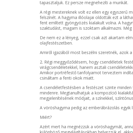
tapasztaljuk. Ez persze megnehezíti a munkát.
A régi mestereknek volt ez ellen egy egyszerű 
felszínét. A hagyma illóolajai oldották ezt a láth
fent említett gyöngyözés kialakult volna. A h
szaktudást, magam is szoktam alkalmazni. Még 
De nem ez a lényeg, ezzel csak azt akartam el
olajfestészetben.
Amiről igazából most beszélni szeretnék, azok 
2. Régi meggyőződésem, hogy csendéletek festés
virágcsendéletekkel, hanem asztali csendéletek
Amikor portréfestő tanfolyamot terveztem indítan
csináltam a fenti okok miatt.
A csendéletfestésben a festészet szinte minden te
mindenre. Megtanulhatjuk a kompozíció kialakítá
megjelenítésének módjait, a színekkel, színtónus
A vöröshagyma pedig az emberábrázolás egyik le
Miért?
Azért mert ha megnézzük a vöröshagymát, annak 
különböző megvilágításokban helyezzük el, akkor