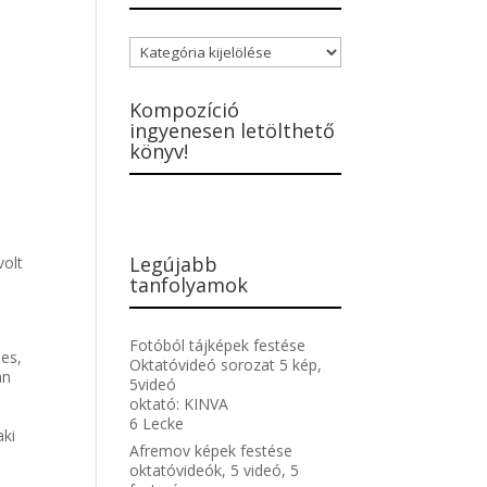
Blogbejegyzések
kategóriái
Kompozíció
ingyenesen letölthető
könyv!
Legújabb
volt
tanfolyamok
Fotóból tájképek festése
jes,
Oktatóvideó sorozat 5 kép,
án
5videó
oktató:
KINVA
6 Lecke
aki
Afremov képek festése
oktatóvideók, 5 videó, 5