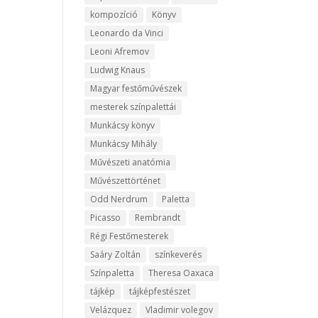
kompozíció
Könyv
Leonardo da Vinci
Leoni Afremov
Ludwig Knaus
Magyar festőművészek
mesterek színpalettái
Munkácsy könyv
Munkácsy Mihály
Művészeti anatómia
Művészettörténet
Odd Nerdrum
Paletta
Picasso
Rembrandt
Régi Festőmesterek
Saáry Zoltán
színkeverés
Színpaletta
Theresa Oaxaca
tájkép
tájképfestészet
Velázquez
Vladimir volegov