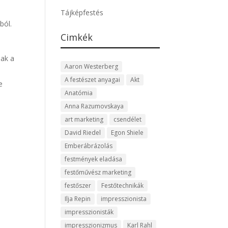
Tájképfestés
ból.
Cimkék
nak a
Aaron Westerberg
A festészet anyagai
Akt
e
Anatómia
Anna Razumovskaya
art marketing
csendélet
David Riedel
Egon Shiele
Emberábrázolás
festmények eladása
festőművész marketing
festőszer
Festőtechnikák
Ilja Repin
impresszionista
impresszionisták
impresszionizmus
Karl Rahl