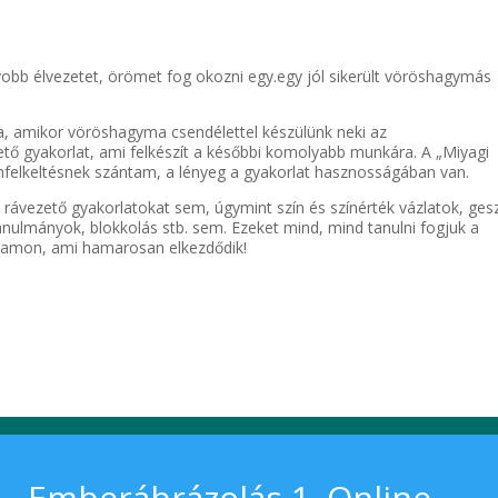
gyobb élvezetet, örömet fog okozni egy.egy jól sikerült vöröshagymás
ta, amikor vöröshagyma csendélettel készülünk neki az
ető gyakorlat, ami felkészít a későbbi komolyabb munkára. A „Miyagi
emfelkeltésnek szántam, a lényeg a gyakorlat hasznosságában van.
ávezető gyakorlatokat sem, úgymint szín és színérték vázlatok, ges
ulmányok, blokkolás stb. sem. Ezeket mind, mind tanulni fogjuk a
lyamon, ami hamarosan elkezdődik!
Emberábrázolás 1. Online