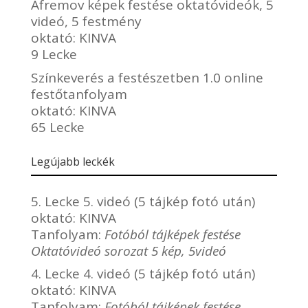
Afremov képek festése oktatóvideók, 5
videó, 5 festmény
oktató:
KINVA
9 Lecke
Színkeverés a festészetben 1.0 online
festőtanfolyam
oktató:
KINVA
65 Lecke
Legújabb leckék
5. Lecke 5. videó (5 tájkép fotó után)
oktató:
KINVA
Tanfolyam:
Fotóból tájképek festése
Oktatóvideó sorozat 5 kép, 5videó
4. Lecke 4. videó (5 tájkép fotó után)
oktató:
KINVA
Tanfolyam:
Fotóból tájképek festése