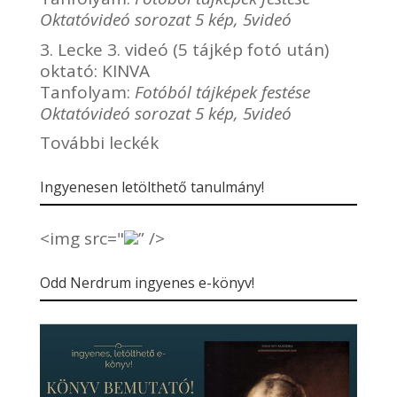
Oktatóvideó sorozat 5 kép, 5videó
3. Lecke 3. videó (5 tájkép fotó után)
oktató:
KINVA
Tanfolyam:
Fotóból tájképek festése
Oktatóvideó sorozat 5 kép, 5videó
További leckék
Ingyenesen letölthető tanulmány!
<img src="
” />
Odd Nerdrum ingyenes e-könyv!