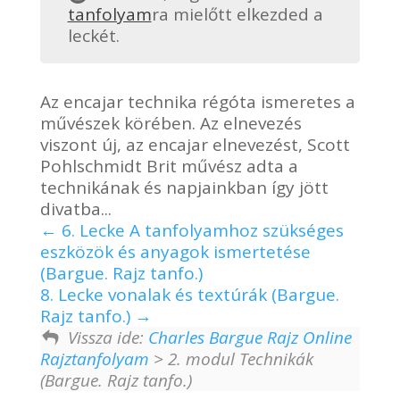
tanfolyam
ra mielőtt elkezded a
leckét.
Az encajar technika régóta ismeretes a
művészek körében. Az elnevezés
viszont új, az encajar elnevezést, Scott
Pohlschmidt Brit művész adta a
technikának és napjainkban így jött
divatba...
6. Lecke A tanfolyamhoz szükséges
eszközök és anyagok ismertetése
(Bargue. Rajz tanfo.)
8. Lecke vonalak és textúrák (Bargue.
Rajz tanfo.)
Vissza ide:
Charles Bargue Rajz Online
Rajztanfolyam
> 2. modul Technikák
(Bargue. Rajz tanfo.)