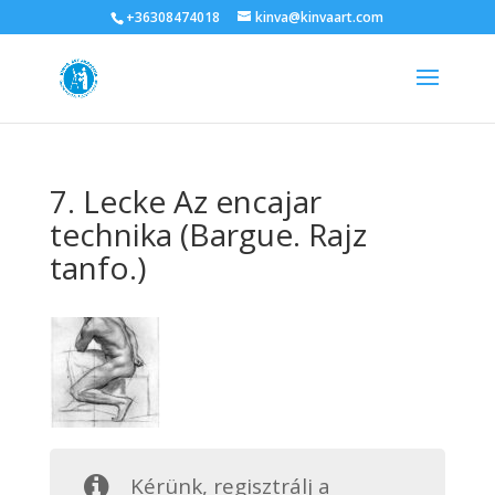
+36308474018
kinva@kinvaart.com
7. Lecke Az encajar
technika (Bargue. Rajz
tanfo.)
Kérünk, regisztrálj a