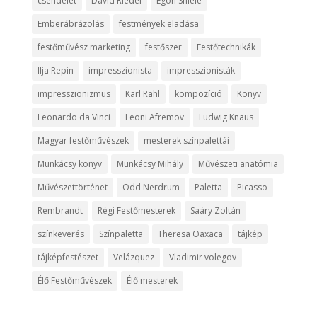
csendélet
David Riedel
Egon Shiele
Emberábrázolás
festmények eladása
festőművész marketing
festőszer
Festőtechnikák
Ilja Repin
impresszionista
impresszionisták
impresszionizmus
Karl Rahl
kompozíció
Könyv
Leonardo da Vinci
Leoni Afremov
Ludwig Knaus
Magyar festőművészek
mesterek színpalettái
Munkácsy könyv
Munkácsy Mihály
Művészeti anatómia
Művészettörténet
Odd Nerdrum
Paletta
Picasso
Rembrandt
Régi Festőmesterek
Saáry Zoltán
színkeverés
Színpaletta
Theresa Oaxaca
tájkép
tájképfestészet
Velázquez
Vladimir volegov
Élő Festőművészek
Élő mesterek