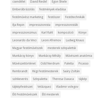
csendélet
David Riedel
Egon Shiele
Emberábrázolás
festmények eladása
festőművész marketing
festőszer
Festőtechnikák
Ilja Repin
impresszionista
impresszionisták
impresszionizmus
Karl Rahl
kompozíció
Könyv
Leonardo da Vinci
Leoni Afremov
Ludwig Knaus
Magyar festőművészek
mesterek színpalettái
Munkácsy könyv
Munkácsy Mihály
Művészeti anatómia
Művészettörténet
Odd Nerdrum
Paletta
Picasso
Rembrandt
Régi Festőmesterek
Saáry Zoltán
színkeverés
Színpaletta
Theresa Oaxaca
tájkép
tájképfestészet
Velázquez
Vladimir volegov
Élő Festőművészek
Élő mesterek