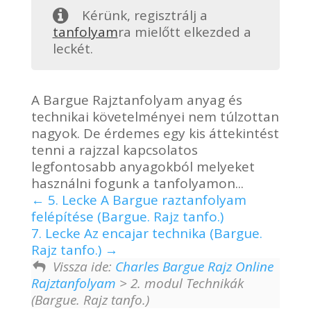
Kérünk, regisztrálj a
tanfolyam
ra mielőtt elkezded a
leckét.
A Bargue Rajztanfolyam anyag és
technikai követelményei nem túlzottan
nagyok. De érdemes egy kis áttekintést
tenni a rajzzal kapcsolatos
legfontosabb anyagokból melyeket
használni fogunk a tanfolyamon...
5. Lecke A Bargue raztanfolyam
felépítése (Bargue. Rajz tanfo.)
7. Lecke Az encajar technika (Bargue.
Rajz tanfo.)
Vissza ide:
Charles Bargue Rajz Online
Rajztanfolyam
> 2. modul Technikák
(Bargue. Rajz tanfo.)