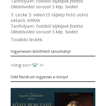
Tanfolyam:
Fotóból tájképek festése
Oktatóvideó sorozat 5 kép, 5videó
3. Lecke 3. videó (5 tájkép fotó után)
oktató:
KINVA
Tanfolyam:
Fotóból tájképek festése
Oktatóvideó sorozat 5 kép, 5videó
További leckék
Ingyenesen letölthető tanulmány!
<img src="
” />
Odd Nerdrum ingyenes e-könyv!