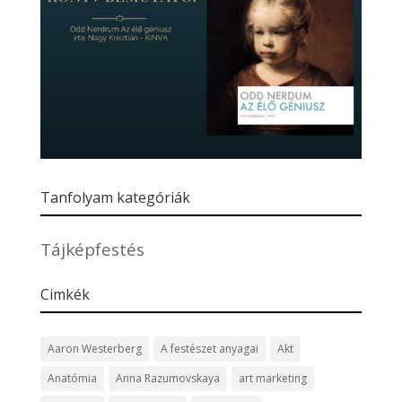
Tanfolyam kategóriák
Tájképfestés
Cimkék
Aaron Westerberg
A festészet anyagai
Akt
Anatómia
Anna Razumovskaya
art marketing