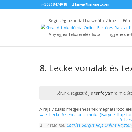
+36308474018
kinva@kinvaart.com
Segítség az oldal használatához
Főol
Anyag és felszerelés lista
Ingyenes e-
8. Lecke vonalak és te
Kérünk, regisztrálj a
tanfolyam
ra mielőt
A rajz vizuális megjelenésének meghatározó elem
7. Lecke Az encajar technika (Bargue. Rajz tan
9. Lec
Vissza ide:
Charles Bargue Rajz Online Rajzta