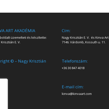
VA ART AKADÉMIA
Cím:
oldalt üzemelteti és készítette:
Nagy Krisztián E. V. és Kinva Art 
Krisztián E. V.
7146. Várdomb, Kossuth u. 11.
right © – Nagy Krisztián
Telefonszám:
+36 30 847 4018
E-mail cím:
kinva@kinvaart.com