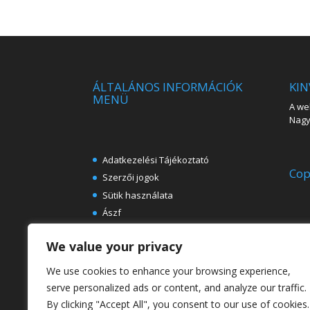
ÁLTALÁNOS INFORMÁCIÓK
KIN
MENÜ
A web
Nagy 
Adatkezelési Tájékoztató
Cop
Szerzői jogok
Sütik használata
Ászf
Impresszum
We value your privacy
Ingyenes e-könyvek festészeti
témában
We use cookies to enhance your browsing experience,
Rólunk
serve personalized ads or content, and analyze our traffic.
By clicking "Accept All", you consent to our use of cookies.