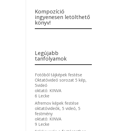
Kompozíció
ingyenesen letölthető
könyv!
Legújabb
tanfolyamok
Fotóból tájképek festése
Oktatóvideó sorozat 5 kép,
5videó
oktató:
KINVA
6 Lecke
Afremov képek festése
oktatóvideók, 5 videó, 5
festmény
oktató:
KINVA
9 Lecke