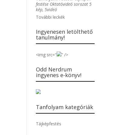
festése Oktatóvideó sorozat 5
kép, 5videó
További leckék
Ingyenesen letölthető
tanulmány!
<img src="
” />
Odd Nerdrum
ingyenes e-könyv!
Tanfolyam kategóriák
Tájképfestés