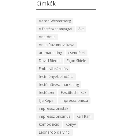
Cimkék
Aaron Westerberg
A festészet anyagai
Akt
Anatómia
Anna Razumovskaya
art marketing
csendélet
David Riedel
Egon Shiele
Emberábrázolás
festmények eladása
festőművész marketing
festőszer
Festőtechnikák
Ilja Repin
impresszionista
impresszionisták
impresszionizmus
Karl Rahl
kompozíció
Könyv
Leonardo da Vinci