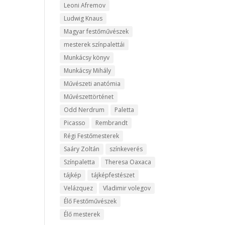
Leoni Afremov
Ludwig Knaus
Magyar festőművészek
mesterek színpalettái
Munkácsy könyv
Munkácsy Mihály
Művészeti anatómia
Művészettörténet
Odd Nerdrum
Paletta
Picasso
Rembrandt
Régi Festőmesterek
Saáry Zoltán
színkeverés
Színpaletta
Theresa Oaxaca
tájkép
tájképfestészet
Velázquez
Vladimir volegov
Élő Festőművészek
Élő mesterek