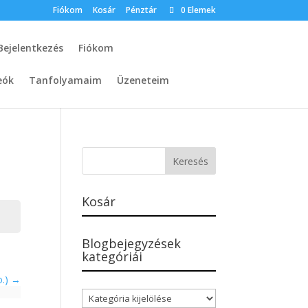
Fiókom
Kosár
Pénztár
0 Elemek
Bejelentkezés
Fiókom
eók
Tanfolyamaim
Üzeneteim
Kosár
Blogbejegyzések
kategóriái
o.)
Blogbejegyzések
kategóriái