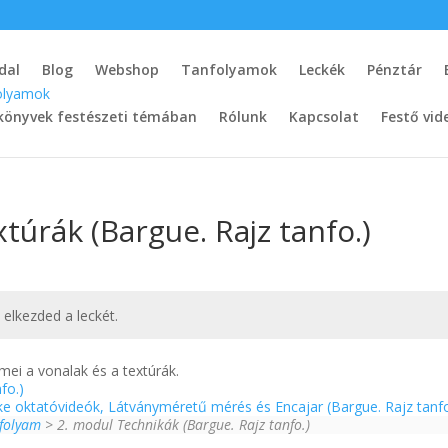
dal
Blog
Webshop
Tanfolyamok
Leckék
Pénztár
könyvek festészeti témában
Rólunk
Kapcsolat
Festő vid
xtúrák (Bargue. Rajz tanfo.)
t elkezded a leckét.
ei a vonalak és a textúrák.
fo.)
ke oktatóvideók, Látványméretű mérés és Encajar (Bargue. Rajz tanf
nfolyam
> 2. modul Technikák (Bargue. Rajz tanfo.)