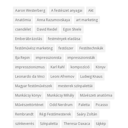
Aaron Westerberg
A festészet anyagai
Akt
Anatómia
Anna Razumovskaya
art marketing
csendélet
David Riedel
Egon Shiele
Emberábrázolás
festmények eladása
festőművész marketing
festőszer
Festőtechnikák
Ilja Repin
impresszionista
impresszionisták
impresszionizmus
Karl Rahl
kompozíció
Könyv
Leonardo da Vinci
Leoni Afremov
Ludwig Knaus
Magyar festőművészek
mesterek színpalettái
Munkácsy könyv
Munkácsy Mihály
Művészeti anatómia
Művészettörténet
Odd Nerdrum
Paletta
Picasso
Rembrandt
Régi Festőmesterek
Saáry Zoltán
színkeverés
Színpaletta
Theresa Oaxaca
tájkép