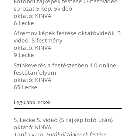
Fotóból tájképek festése Oktatóvideó
sorozat 5 kép, 5videó
oktató:
KINVA
6 Lecke
Afremov képek festése oktatóvideók, 5
videó, 5 festmény
oktató:
KINVA
9 Lecke
Színkeverés a festészetben 1.0 online
festőtanfolyam
oktató:
KINVA
65 Lecke
Legújabb leckék
5. Lecke 5. videó (5 tájkép fotó után)
oktató:
KINVA
Tanfolyam:
Fotóból tájképek festése