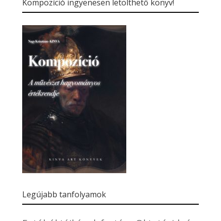
Kompozíció ingyenesen letölthető könyv!
Legújabb tanfolyamok