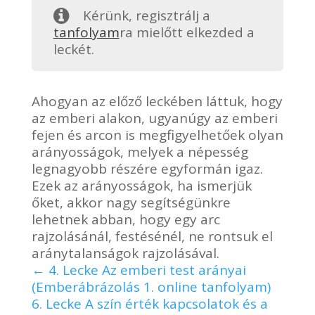
Kérünk, regisztrálj a
tanfolyam
ra mielőtt elkezded a
leckét.
Ahogyan az előző leckében láttuk, hogy
az emberi alakon, ugyanúgy az emberi
fejen és arcon is megfigyelhetőek olyan
arányosságok, melyek a népesség
legnagyobb részére egyformán igaz.
Ezek az arányosságok, ha ismerjük
őket, akkor nagy segítségünkre
lehetnek abban, hogy egy arc
rajzolásánál, festésénél, ne rontsuk el
aránytalanságok rajzolásával.
4. Lecke Az emberi test arányai
(Emberábrázolás 1. online tanfolyam)
6. Lecke A szín érték kapcsolatok és a