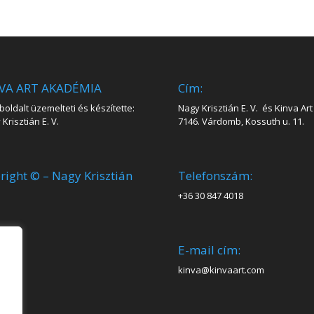
VA ART AKADÉMIA
Cím:
oldalt üzemelteti és készítette:
Nagy Krisztián E. V. és Kinva Art 
Krisztián E. V.
7146. Várdomb, Kossuth u. 11.
right © – Nagy Krisztián
Telefonszám:
+36 30 847 4018
E-mail cím:
kinva@kinvaart.com