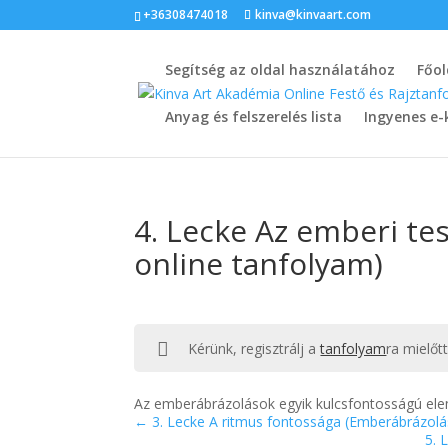
+36308474018
kinva@kinvaart.com
Segítség az oldal használatához
Főol
Anyag és felszerelés lista
Ingyenes e-
4. Lecke Az emberi te
online tanfolyam)
Kérünk, regisztrálj a
tanfolyam
ra mielőt
Az emberábrázolások egyik kulcsfontosságú ele
3. Lecke A ritmus fontossága (Emberábrázolás
5. 