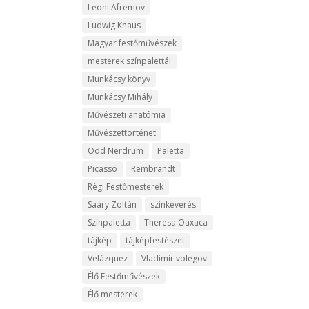
Leoni Afremov
Ludwig Knaus
Magyar festőművészek
mesterek színpalettái
Munkácsy könyv
Munkácsy Mihály
Művészeti anatómia
Művészettörténet
Odd Nerdrum
Paletta
Picasso
Rembrandt
Régi Festőmesterek
Saáry Zoltán
színkeverés
Színpaletta
Theresa Oaxaca
tájkép
tájképfestészet
Velázquez
Vladimir volegov
Élő Festőművészek
Élő mesterek