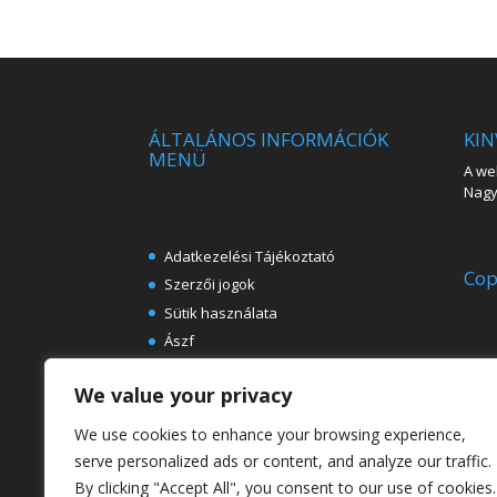
ÁLTALÁNOS INFORMÁCIÓK
KIN
MENÜ
A web
Nagy 
Adatkezelési Tájékoztató
Cop
Szerzői jogok
Sütik használata
Ászf
Impresszum
We value your privacy
Ingyenes e-könyvek festészeti
témában
We use cookies to enhance your browsing experience,
Rólunk
serve personalized ads or content, and analyze our traffic.
By clicking "Accept All", you consent to our use of cookies.