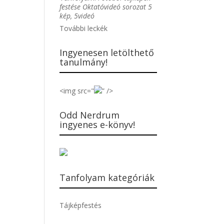
festése Oktatóvideó sorozat 5
kép, 5videó
További leckék
Ingyenesen letölthető
tanulmány!
<img src="
” />
Odd Nerdrum
ingyenes e-könyv!
Tanfolyam kategóriák
Tájképfestés