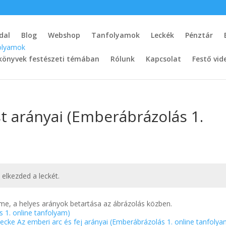
dal
Blog
Webshop
Tanfolyamok
Leckék
Pénztár
könyvek festészeti témában
Rólunk
Kapcsolat
Festő vid
st arányai (Emberábrázolás 1.
t elkezded a leckét.
me, a helyes arányok betartása az ábrázolás közben.
 1. online tanfolyam)
Lecke Az emberi arc és fej arányai (Emberábrázolás 1. online tanfoly