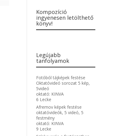
Kompozíció
ingyenesen letölthető
könyv!
Legújabb
tanfolyamok
Fotóból tájképek festése
Oktatóvideó sorozat 5 kép,
5videó
oktató:
KINVA
6 Lecke
Afremov képek festése
oktatóvideók, 5 videó, 5
festmény
oktató:
KINVA
9 Lecke