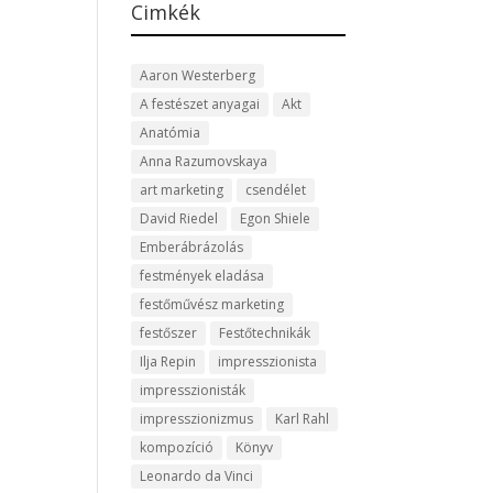
Cimkék
Aaron Westerberg
A festészet anyagai
Akt
Anatómia
Anna Razumovskaya
art marketing
csendélet
David Riedel
Egon Shiele
Emberábrázolás
festmények eladása
festőművész marketing
festőszer
Festőtechnikák
Ilja Repin
impresszionista
impresszionisták
impresszionizmus
Karl Rahl
kompozíció
Könyv
Leonardo da Vinci