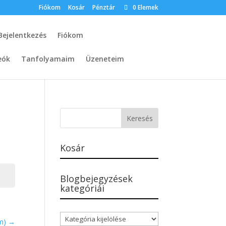
Fiókom
Kosár
Pénztár
0 Elemek
Bejelentkezés
Fiókom
eók
Tanfolyamaim
Üzeneteim
Kosár
Blogbejegyzések
kategóriái
Blogbejegyzések
am)
kategóriái