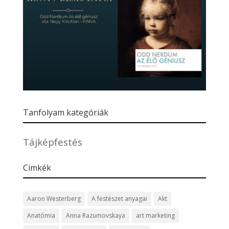
Tanfolyam kategóriák
Tájképfestés
Cimkék
Aaron Westerberg
A festészet anyagai
Akt
Anatómia
Anna Razumovskaya
art marketing