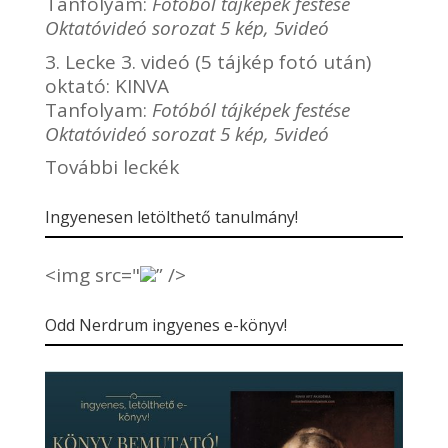
Tanfolyam:
Fotóból tájképek festése
Oktatóvideó sorozat 5 kép, 5videó
3. Lecke 3. videó (5 tájkép fotó után)
oktató:
KINVA
Tanfolyam:
Fotóból tájképek festése
Oktatóvideó sorozat 5 kép, 5videó
További leckék
Ingyenesen letölthető tanulmány!
<img src="
” />
Odd Nerdrum ingyenes e-könyv!