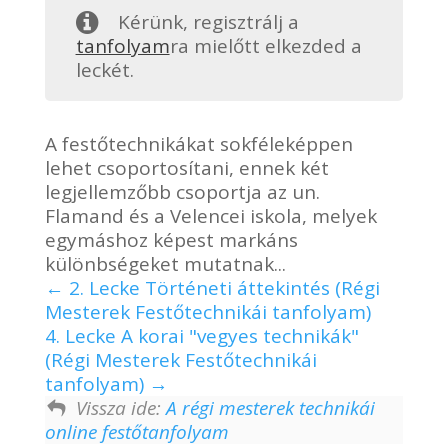
Kérünk, regisztrálj a
tanfolyam
ra mielőtt elkezded a
leckét.
A festőtechnikákat sokféleképpen
lehet csoportosítani, ennek két
legjellemzőbb csoportja az un.
Flamand és a Velencei iskola, melyek
egymáshoz képest markáns
különbségeket mutatnak...
2. Lecke Történeti áttekintés (Régi
Mesterek Festőtechnikái tanfolyam)
4. Lecke A korai "vegyes technikák"
(Régi Mesterek Festőtechnikái
tanfolyam)
Vissza ide:
A régi mesterek technikái
online festőtanfolyam