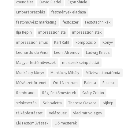
csendélet
David Riedel
Egon Shiele
Emberábrázolás
festmények eladása
festőművész marketing
festőszer
Festőtechnikák
Ilja Repin
impresszionista
impresszionisták
impresszionizmus
Karl Rahl
kompozíció
Könyv
Leonardo da Vinci
Leoni Afremov
Ludwig Knaus
Magyar festőművészek
mesterek színpalettái
Munkácsy könyv
Munkácsy Mihály
Művészeti anatómia
Művészettörténet
Odd Nerdrum
Paletta
Picasso
Rembrandt
Régi Festőmesterek
Saáry Zoltán
színkeverés
Színpaletta
Theresa Oaxaca
tájkép
tájképfestészet
Velázquez
Vladimir volegov
Élő Festőművészek
Élő mesterek