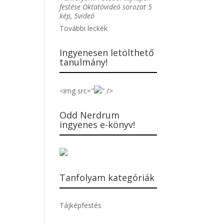
festése Oktatóvideó sorozat 5
kép, 5videó
További leckék
Ingyenesen letölthető
tanulmány!
<img src="
” />
Odd Nerdrum
ingyenes e-könyv!
Tanfolyam kategóriák
Tájképfestés