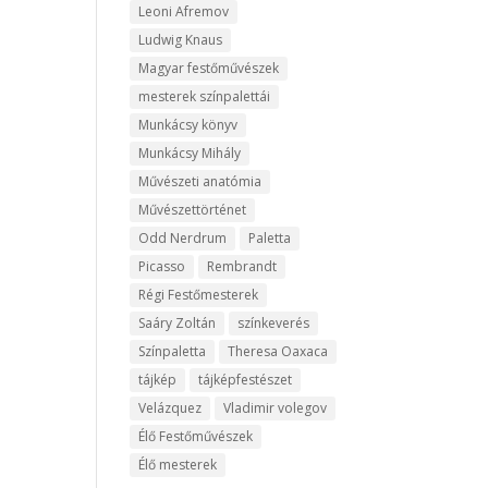
Leoni Afremov
Ludwig Knaus
Magyar festőművészek
mesterek színpalettái
Munkácsy könyv
Munkácsy Mihály
Művészeti anatómia
Művészettörténet
Odd Nerdrum
Paletta
Picasso
Rembrandt
Régi Festőmesterek
Saáry Zoltán
színkeverés
Színpaletta
Theresa Oaxaca
tájkép
tájképfestészet
Velázquez
Vladimir volegov
Élő Festőművészek
Élő mesterek