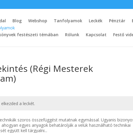
dal
Blog
Webshop
Tanfolyamok
Leckék
Pénztár
könyvek festészeti témában
Rólunk
Kapcsolat
Festő vid
ekintés (Régi Mesterek
yam)
t elkezded a leckét.
 technikák szoros összefüggést mutatnak egymással. Ugyanis bizonyo
t, ahogyan egyes anyagok behatárolják a velük használható technikai
t együtt kell tárgyalni...