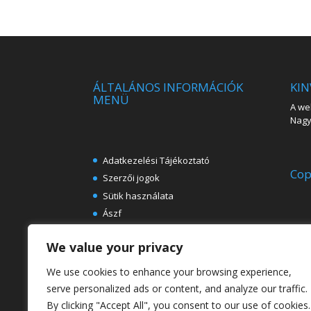
ÁLTALÁNOS INFORMÁCIÓK
KIN
MENÜ
A web
Nagy 
Adatkezelési Tájékoztató
Cop
Szerzői jogok
Sütik használata
Ászf
Impresszum
We value your privacy
Ingyenes e-könyvek festészeti
témában
We use cookies to enhance your browsing experience,
Rólunk
serve personalized ads or content, and analyze our traffic.
By clicking "Accept All", you consent to our use of cookies.