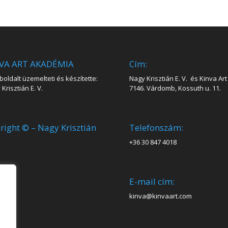
VA ART AKADÉMIA
Cím:
oldalt üzemelteti és készítette:
Nagy Krisztián E. V. és Kinva Art 
Krisztián E. V.
7146. Várdomb, Kossuth u. 11.
right © – Nagy Krisztián
Telefonszám:
+36 30 847 4018
E-mail cím:
kinva@kinvaart.com