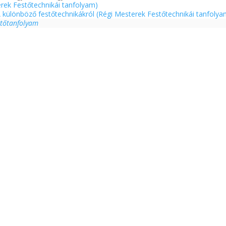
rek Festőtechnikái tanfolyam)
A különböző festőtechnikákról (Régi Mesterek Festőtechnikái tanfoly
stőtanfolyam