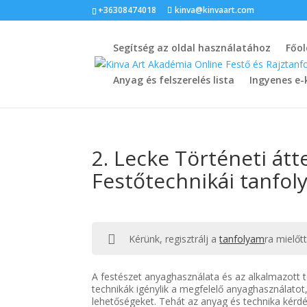
+36308474018
kinva@kinvaart.com
Segítség az oldal használatához
Főol
Anyag és felszerelés lista
Ingyenes e-
2. Lecke Történeti átt
Festőtechnikái tanfol
Kérünk, regisztrálj a
tanfolyam
ra mielőt
A festészet anyaghasználata és az alkalmazott
technikák igénylik a megfelelő anyaghasználato
lehetőségeket. Tehát az anyag és technika kérdésé