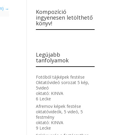
am)
Kompozíció
ingyenesen letölthető
könyv!
Legújabb
tanfolyamok
Fotóból tájképek festése
Oktatóvideó sorozat 5 kép,
5videó
oktató:
KINVA
6 Lecke
Afremov képek festése
oktatóvideók, 5 videó, 5
festmény
oktató:
KINVA
9 Lecke