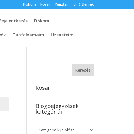
Fiókom
Kosár
Pénztár
0 Elemek
Bejelentkezés
Fiókom
eók
Tanfolyamaim
Üzeneteim
Kosár
Blogbejegyzések
kategóriái
s
Blogbejegyzések
kategóriái