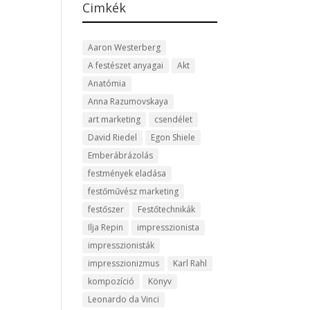
Cimkék
Aaron Westerberg
A festészet anyagai
Akt
Anatómia
Anna Razumovskaya
art marketing
csendélet
David Riedel
Egon Shiele
Emberábrázolás
festmények eladása
festőművész marketing
festőszer
Festőtechnikák
Ilja Repin
impresszionista
impresszionisták
impresszionizmus
Karl Rahl
kompozíció
Könyv
Leonardo da Vinci