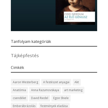
Tanfolyam kategóriák
Tájképfestés
Cimkék
Aaron Westerberg
A festészet anyagai
Akt
Anatómia
Anna Razumovskaya
art marketing
csendélet
David Riedel
Egon Shiele
Emberábrázolás
festmények eladása