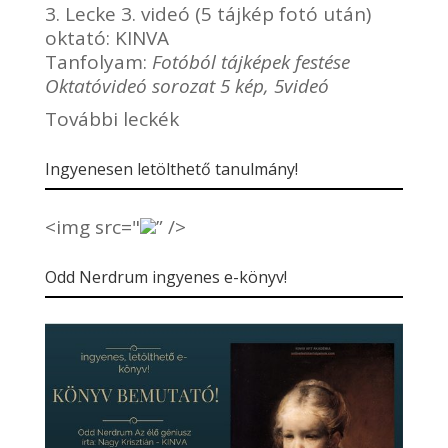
3. Lecke 3. videó (5 tájkép fotó után)
oktató:
KINVA
Tanfolyam:
Fotóból tájképek festése
Oktatóvideó sorozat 5 kép, 5videó
További leckék
Ingyenesen letölthető tanulmány!
<img src="
” />
Odd Nerdrum ingyenes e-könyv!