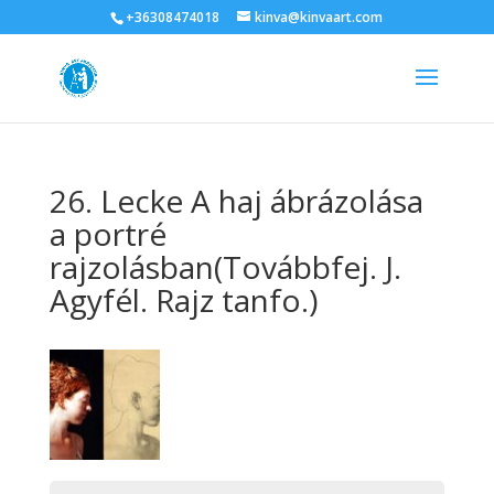
+36308474018
kinva@kinvaart.com
26. Lecke A haj ábrázolása
a portré
rajzolásban(Továbbfej. J.
Agyfél. Rajz tanfo.)