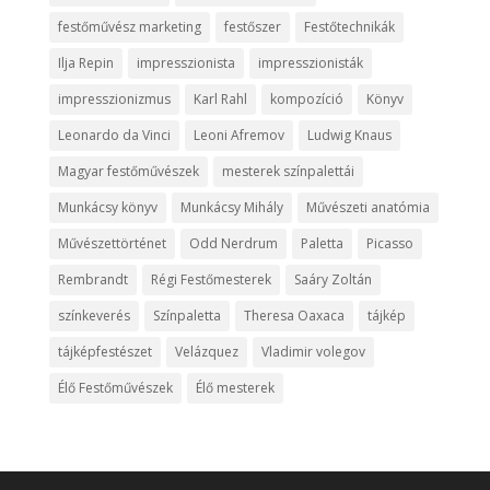
festőművész marketing
festőszer
Festőtechnikák
Ilja Repin
impresszionista
impresszionisták
impresszionizmus
Karl Rahl
kompozíció
Könyv
Leonardo da Vinci
Leoni Afremov
Ludwig Knaus
Magyar festőművészek
mesterek színpalettái
Munkácsy könyv
Munkácsy Mihály
Művészeti anatómia
Művészettörténet
Odd Nerdrum
Paletta
Picasso
Rembrandt
Régi Festőmesterek
Saáry Zoltán
színkeverés
Színpaletta
Theresa Oaxaca
tájkép
tájképfestészet
Velázquez
Vladimir volegov
Élő Festőművészek
Élő mesterek