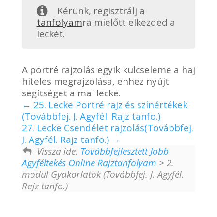
Kérünk, regisztrálj a
tanfolyam
ra mielőtt elkezded a
leckét.
A portré rajzolás egyik kulcseleme a haj
hiteles megrajzolása, ehhez nyújt
segítséget a mai lecke.
25. Lecke Portré rajz és színértékek
(Továbbfej. J. Agyfél. Rajz tanfo.)
27. Lecke Csendélet rajzolás(Továbbfej.
J. Agyfél. Rajz tanfo.)
Vissza ide:
Továbbfejlesztett Jobb
Agyféltekés Online Rajztanfolyam
> 2.
modul Gyakorlatok (Továbbfej. J. Agyfél.
Rajz tanfo.)