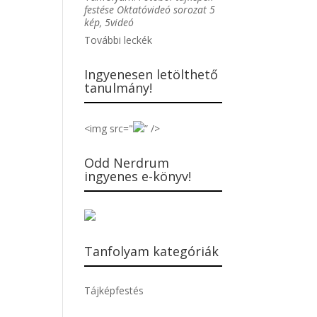
festése Oktatóvideó sorozat 5
kép, 5videó
További leckék
Ingyenesen letölthető
tanulmány!
<img src="
” />
Odd Nerdrum
ingyenes e-könyv!
Tanfolyam kategóriák
Tájképfestés