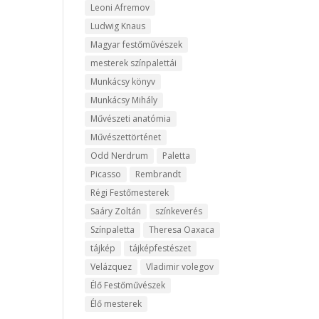
Leoni Afremov
Ludwig Knaus
Magyar festőművészek
mesterek színpalettái
Munkácsy könyv
Munkácsy Mihály
Művészeti anatómia
Művészettörténet
Odd Nerdrum
Paletta
Picasso
Rembrandt
Régi Festőmesterek
Saáry Zoltán
színkeverés
Színpaletta
Theresa Oaxaca
tájkép
tájképfestészet
Velázquez
Vladimir volegov
Élő Festőművészek
Élő mesterek