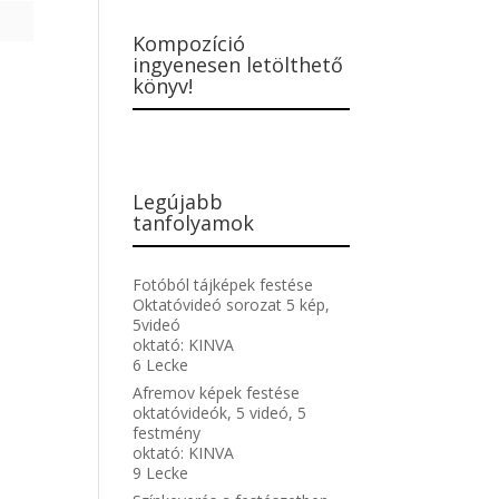
Kompozíció
ingyenesen letölthető
könyv!
Legújabb
tanfolyamok
Fotóból tájképek festése
Oktatóvideó sorozat 5 kép,
5videó
oktató:
KINVA
6 Lecke
Afremov képek festése
oktatóvideók, 5 videó, 5
festmény
oktató:
KINVA
9 Lecke