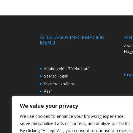
ÁLTALÁNOS INFORMÁCIÓK
KIN
MENÜ
A web
Nagy 
Adatkezelési Tájékoztató
Cop
Szerzői jogok
Sütik használata
Ászf
Impresszum
We value your privacy
Ingyenes e-könyvek festészeti
témában
We use cookies to enhance your browsing experience,
Rólunk
serve personalized ads or content, and analyze our traffic.
By clicking "Accept All", you consent to our use of cookies.