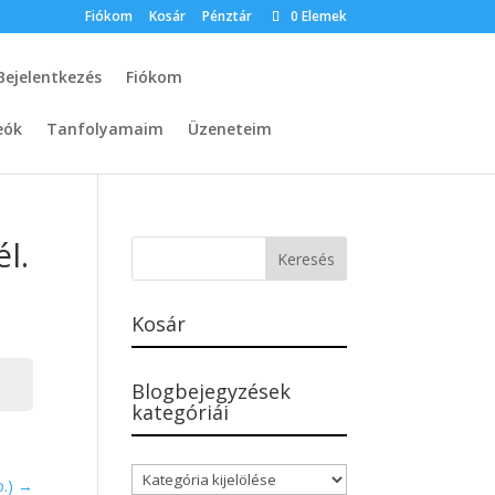
Fiókom
Kosár
Pénztár
0 Elemek
Bejelentkezés
Fiókom
eók
Tanfolyamaim
Üzeneteim
l.
Kosár
Blogbejegyzések
kategóriái
Blogbejegyzések
o.)
kategóriái