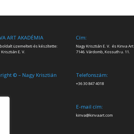
VA ART AKADÉMIA
Cím:
oldalt üzemelteti és készítette:
Nagy Krisztián E. V. és Kinva Art 
Krisztián E. V.
7146. Várdomb, Kossuth u. 11.
right © – Nagy Krisztián
Telefonszám:
+36 30 847 4018
E-mail cím:
kinva@kinvaart.com