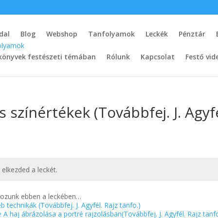
dal
Blog
Webshop
Tanfolyamok
Leckék
Pénztár
könyvek festészeti témában
Rólunk
Kapcsolat
Festő vid
s színértékek (Továbbfej. J. Agyfé
t elkezded a leckét.
alkozunk ebben a leckében…
 technikák (Továbbfej. J. Agyfél. Rajz tanfo.)
 A haj ábrázolása a portré rajzolásban(Továbbfej. J. Agyfél. Rajz tanf