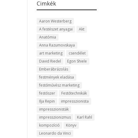
Cimkék
Aaron Westerberg
A festészet anyagai
Akt
Anatómia
Anna Razumovskaya
art marketing
csendélet
David Riedel
Egon Shiele
Emberábrázolás
festmények eladása
festőművész marketing
festőszer
Festőtechnikák
Ilja Repin
impresszionista
impresszionisták
impresszionizmus
Karl Rahl
kompozíció
Könyv
Leonardo da Vinci