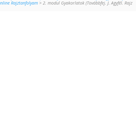
Online Rajztanfolyam
> 2. modul Gyakorlatok (Továbbfej. J. Agyfél. Rajz