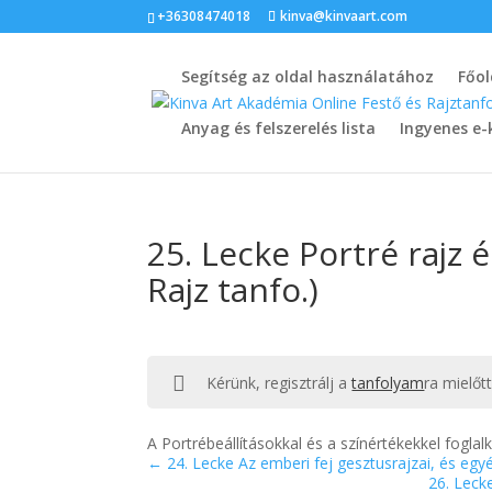
+36308474018
kinva@kinvaart.com
Segítség az oldal használatához
Főol
Anyag és felszerelés lista
Ingyenes e-
25. Lecke Portré rajz é
Rajz tanfo.)
Kérünk, regisztrálj a
tanfolyam
ra mielőt
A Portrébeállításokkal és a színértékekkel fogl
24. Lecke Az emberi fej gesztusrajzai, és egyéb
26. Lecke