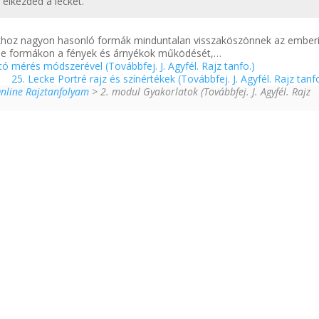
t elkezded a leckét.
khoz nagyon hasonló formák minduntalan visszaköszönnek az emberi
 eme formákon a fények és árnyékok működését,…
ó mérés módszerével (Továbbfej. J. Agyfél. Rajz tanfo.)
25. Lecke Portré rajz és színértékek (Továbbfej. J. Agyfél. Rajz tanf
Online Rajztanfolyam
> 2. modul Gyakorlatok (Továbbfej. J. Agyfél. Rajz