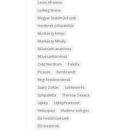
Leoni Afremov
Ludwig Knaus
Magyar festőművészek
mesterek színpalettái
Munkácsy könyv
Munkácsy Mihály
Művészeti anatómia
Művészettörténet
Odd Nerdrum
Paletta
Picasso
Rembrandt
Régi Festőmesterek
Saáry Zoltán
színkeverés
Színpaletta
Theresa Oaxaca
tájkép
tájképfestészet
Velázquez
Vladimir volegov
Élő Festőművészek
Élő mesterek