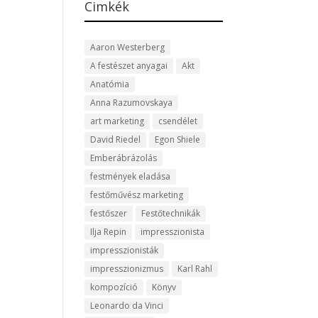
Cimkék
Aaron Westerberg
A festészet anyagai
Akt
Anatómia
Anna Razumovskaya
art marketing
csendélet
David Riedel
Egon Shiele
Emberábrázolás
festmények eladása
festőművész marketing
festőszer
Festőtechnikák
Ilja Repin
impresszionista
impresszionisták
impresszionizmus
Karl Rahl
kompozíció
Könyv
Leonardo da Vinci