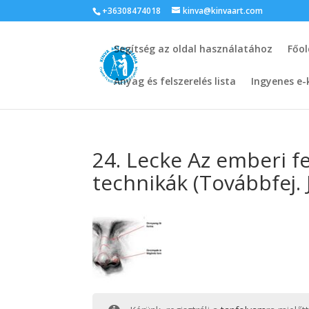
+36308474018
kinva@kinvaart.com
Segítség az oldal használatához
Főol
Anyag és felszerelés lista
Ingyenes e-
24. Lecke Az emberi fe
technikák (Továbbfej. J