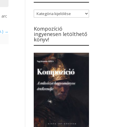
Blogbejegyzések
 arc
kategóriái
Kompozíció
o.)
ingyenesen letölthető
könyv!