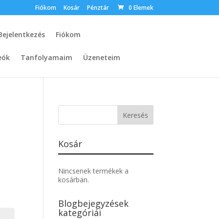
Fiókom
Kosár
Pénztár
0 Elemek
Bejelentkezés
Fiókom
eók
Tanfolyamaim
Üzeneteim
Kosár
Nincsenek termékek a
kosárban.
Blogbejegyzések
kategóriái