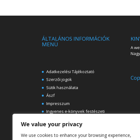
ÁLTALÁNOS INFORMÁCIÓK
KIN
MENÜ
A web
Nagy 
Adatkezelési Tájékoztató
Cop
Szerzői jogok
Sütik használata
Ászf
Impresszum
Ingyenes e-könyvek festészeti
témában
We value your privacy
Rólunk
We use cookies to enhance your browsing experience,