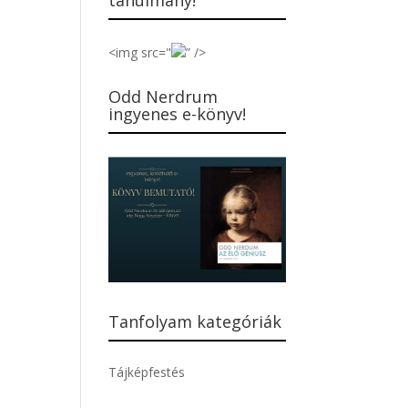
tanulmány!
<img src="
” />
Odd Nerdrum
ingyenes e-könyv!
Tanfolyam kategóriák
Tájképfestés