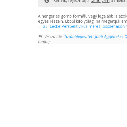
Kérünk, regisztrálj a
tanfolyam
ra mielőt
A henger és gömb formák, vagy legalább is azo
egyes részein. Ebből kifolyólag, ha megértjük
23. Lecke Perspektivikus mérés, összehasonlít
Vissza ide:
Továbbfejlesztett Jobb Agyféltekés 
tanfo.)