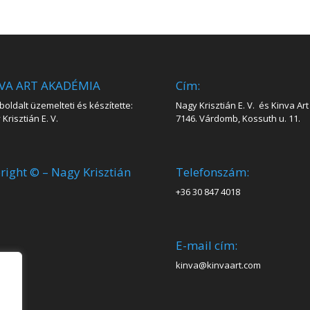
VA ART AKADÉMIA
Cím:
oldalt üzemelteti és készítette:
Nagy Krisztián E. V. és Kinva Art 
Krisztián E. V.
7146. Várdomb, Kossuth u. 11.
right © – Nagy Krisztián
Telefonszám:
+36 30 847 4018
E-mail cím:
kinva@kinvaart.com