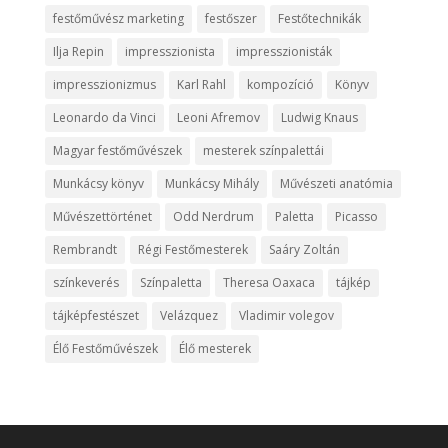
festőművész marketing
festőszer
Festőtechnikák
Ilja Repin
impresszionista
impresszionisták
impresszionizmus
Karl Rahl
kompozíció
Könyv
Leonardo da Vinci
Leoni Afremov
Ludwig Knaus
Magyar festőművészek
mesterek színpalettái
Munkácsy könyv
Munkácsy Mihály
Művészeti anatómia
Művészettörténet
Odd Nerdrum
Paletta
Picasso
Rembrandt
Régi Festőmesterek
Saáry Zoltán
színkeverés
Színpaletta
Theresa Oaxaca
tájkép
tájképfestészet
Velázquez
Vladimir volegov
Élő Festőművészek
Élő mesterek