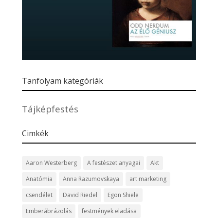
Tanfolyam kategóriák
Tájképfestés
Cimkék
Aaron Westerberg
A festészet anyagai
Akt
Anatómia
Anna Razumovskaya
art marketing
csendélet
David Riedel
Egon Shiele
Emberábrázolás
festmények eladása