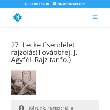
+36308474018
kinva@kinvaart.com
27. Lecke Csendélet
rajzolás(Továbbfej. J.
Agyfél. Rajz tanfo.)
Kérünk, regisztrálj a