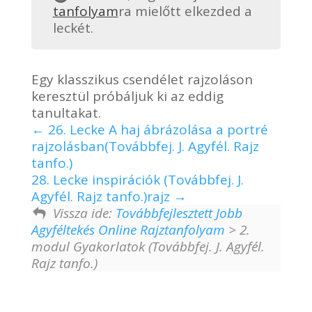
tanfolyam
ra mielőtt elkezded a
leckét.
Egy klasszikus csendélet rajzoláson
keresztül próbáljuk ki az eddig
tanultakat.
26. Lecke A haj ábrázolása a portré
rajzolásban(Továbbfej. J. Agyfél. Rajz
tanfo.)
28. Lecke inspirációk (Továbbfej. J.
Agyfél. Rajz tanfo.)rajz
Vissza ide:
Továbbfejlesztett Jobb
Agyféltekés Online Rajztanfolyam
> 2.
modul Gyakorlatok (Továbbfej. J. Agyfél.
Rajz tanfo.)