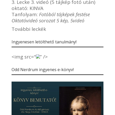
3. Lecke 3. videó (5 tájkép fotó után)
oktató:
KINVA
Tanfolyam:
Fotóból tájképek festése
Oktatóvideó sorozat 5 kép, 5videó
További leckék
Ingyenesen letölthető tanulmány!
<img src="
” />
Odd Nerdrum ingyenes e-könyv!