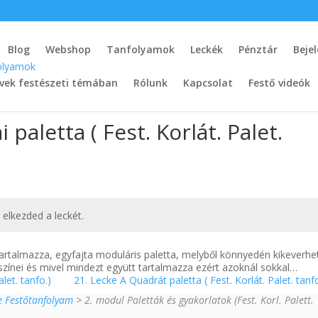
Blog
Webshop
Tanfolyamok
Leckék
Pénztár
Beje
vek festészeti témában
Rólunk
Kapcsolat
Festő videók
paletta ( Fest. Korlát. Palet.
t elkezded a leckét.
 tartalmazza, egyfajta moduláris paletta, melyből könnyedén kikeverh
 színei és mivel mindezt együtt tartalmazza ezért azoknál sokkal…
let. tanfo.)
21. Lecke A Quadrát paletta ( Fest. Korlát. Palet. tanf
ne Festőtanfolyam
> 2. modul Paletták és gyakorlatok (Fest. Korl. Palett.