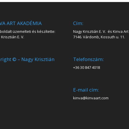
VA ART AKADÉMIA
Cím:
oldalt üzemelteti és készítette:
Nagy Krisztián E. V. és Kinva Art 
Krisztián E. V.
7146. Várdomb, Kossuth u. 11.
right © – Nagy Krisztián
Telefonszám:
+36 30 847 4018
E-mail cím:
kinva@kinvaart.com