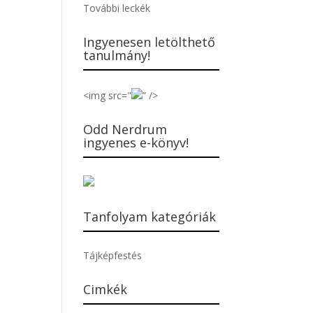
További leckék
Ingyenesen letölthető
tanulmány!
<img src="
” />
Odd Nerdrum
ingyenes e-könyv!
Tanfolyam kategóriák
Tájképfestés
Cimkék