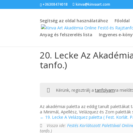
+36308474018
kinva@kinvaart.com
Segítség az oldal használatához
Főoldal
Anyag és felszerelés lista
Ingyenes e-köny
20. Lecke Az Akadémiai 
tanfo.)
Kérünk, regisztrálj a
tanfolyam
ra mielőt
Az akadémiai paletta az eddig tanult palettákat
a Minimál, Apellész, Velázquez és Zorn paletták
19. Lecke A Velázquez paletta ( Fest. Korlát. Pa
Vissza ide:
Festés Korlátozott Palettával Onli
tanfo.)