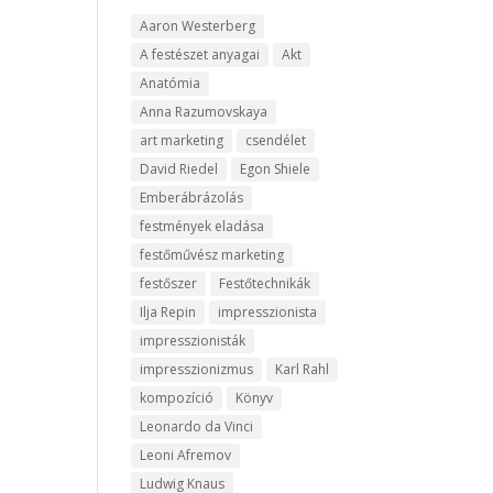
Aaron Westerberg
A festészet anyagai
Akt
Anatómia
Anna Razumovskaya
art marketing
csendélet
David Riedel
Egon Shiele
Emberábrázolás
festmények eladása
festőművész marketing
festőszer
Festőtechnikák
Ilja Repin
impresszionista
impresszionisták
impresszionizmus
Karl Rahl
kompozíció
Könyv
Leonardo da Vinci
Leoni Afremov
Ludwig Knaus