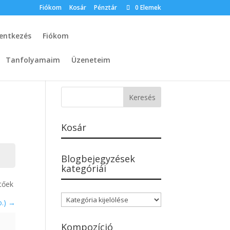
Fiókom
Kosár
Pénztár
0 Elemek
lentkezés
Fiókom
Tanfolyamaim
Üzeneteim
Kosár
Blogbejegyzések
kategóriái
etőek
Blogbejegyzések
o.)
kategóriái
Kompozíció