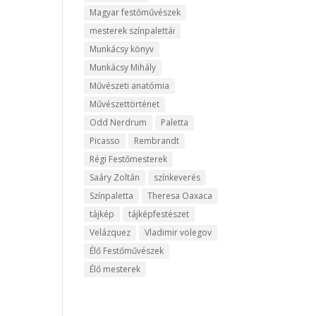
Magyar festőművészek
mesterek színpalettái
Munkácsy könyv
Munkácsy Mihály
Művészeti anatómia
Művészettörténet
Odd Nerdrum
Paletta
Picasso
Rembrandt
Régi Festőmesterek
Saáry Zoltán
színkeverés
Színpaletta
Theresa Oaxaca
tájkép
tájképfestészet
Velázquez
Vladimir volegov
Élő Festőművészek
Élő mesterek