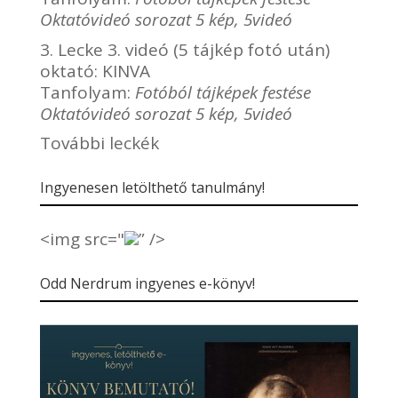
Oktatóvideó sorozat 5 kép, 5videó
3. Lecke 3. videó (5 tájkép fotó után)
oktató:
KINVA
Tanfolyam:
Fotóból tájképek festése
Oktatóvideó sorozat 5 kép, 5videó
További leckék
Ingyenesen letölthető tanulmány!
<img src="
” />
Odd Nerdrum ingyenes e-könyv!