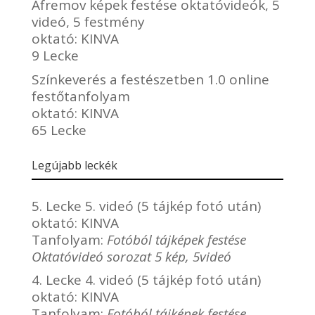
Afremov képek festése oktatóvideók, 5
videó, 5 festmény
oktató:
KINVA
9 Lecke
Színkeverés a festészetben 1.0 online
festőtanfolyam
oktató:
KINVA
65 Lecke
Legújabb leckék
5. Lecke 5. videó (5 tájkép fotó után)
oktató:
KINVA
Tanfolyam:
Fotóból tájképek festése
Oktatóvideó sorozat 5 kép, 5videó
4. Lecke 4. videó (5 tájkép fotó után)
oktató:
KINVA
Tanfolyam:
Fotóból tájképek festése