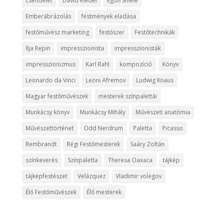
csendélet
David Riedel
Egon Shiele
Emberábrázolás
festmények eladása
festőművész marketing
festőszer
Festőtechnikák
Ilja Repin
impresszionista
impresszionisták
impresszionizmus
Karl Rahl
kompozíció
Könyv
Leonardo da Vinci
Leoni Afremov
Ludwig Knaus
Magyar festőművészek
mesterek színpalettái
Munkácsy könyv
Munkácsy Mihály
Művészeti anatómia
Művészettörténet
Odd Nerdrum
Paletta
Picasso
Rembrandt
Régi Festőmesterek
Saáry Zoltán
színkeverés
Színpaletta
Theresa Oaxaca
tájkép
tájképfestészet
Velázquez
Vladimir volegov
Élő Festőművészek
Élő mesterek