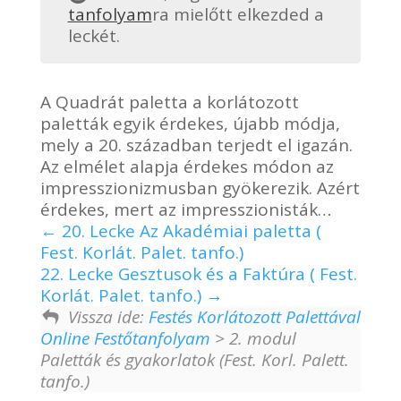
tanfolyam
ra mielőtt elkezded a
leckét.
A Quadrát paletta a korlátozott
paletták egyik érdekes, újabb módja,
mely a 20. században terjedt el igazán.
Az elmélet alapja érdekes módon az
impresszionizmusban gyökerezik. Azért
érdekes, mert az impresszionisták…
20. Lecke Az Akadémiai paletta (
Fest. Korlát. Palet. tanfo.)
22. Lecke Gesztusok és a Faktúra ( Fest.
Korlát. Palet. tanfo.)
Vissza ide:
Festés Korlátozott Palettával
Online Festőtanfolyam
> 2. modul
Paletták és gyakorlatok (Fest. Korl. Palett.
tanfo.)