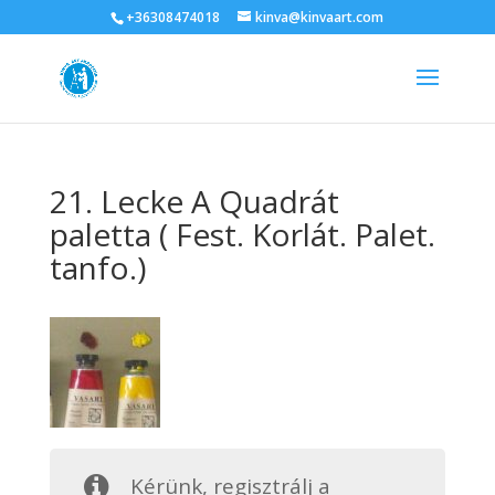
+36308474018
kinva@kinvaart.com
21. Lecke A Quadrát
paletta ( Fest. Korlát. Palet.
tanfo.)
Kérünk, regisztrálj a