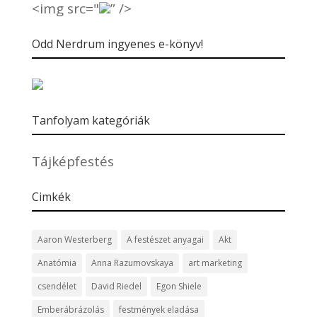
<img src="
” />
Odd Nerdrum ingyenes e-könyv!
Tanfolyam kategóriák
Tájképfestés
Cimkék
Aaron Westerberg
A festészet anyagai
Akt
Anatómia
Anna Razumovskaya
art marketing
csendélet
David Riedel
Egon Shiele
Emberábrázolás
festmények eladása