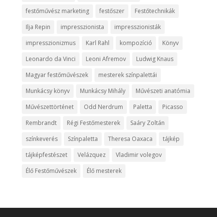
festőművész marketing
festőszer
Festőtechnikák
Ilja Repin
impresszionista
impresszionisták
impresszionizmus
Karl Rahl
kompozíció
Könyv
Leonardo da Vinci
Leoni Afremov
Ludwig Knaus
Magyar festőművészek
mesterek színpalettái
Munkácsy könyv
Munkácsy Mihály
Művészeti anatómia
Művészettörténet
Odd Nerdrum
Paletta
Picasso
Rembrandt
Régi Festőmesterek
Saáry Zoltán
színkeverés
Színpaletta
Theresa Oaxaca
tájkép
tájképfestészet
Velázquez
Vladimir volegov
Élő Festőművészek
Élő mesterek