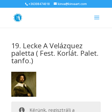
+36308474018
kinva@kinvaart.com
19. Lecke A Velázquez
paletta ( Fest. Korlát. Palet.
tanfo.)
Kérünk, regisztrálj a