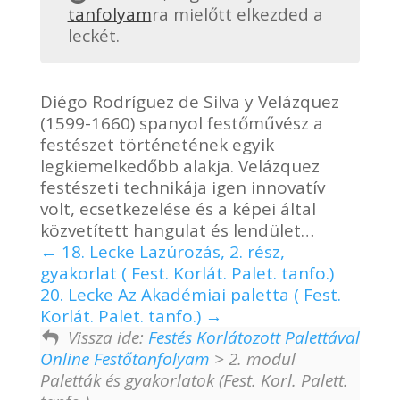
tanfolyam
ra mielőtt elkezded a
leckét.
Diégo Rodríguez de Silva y Velázquez
(1599-1660) spanyol festőművész a
festészet történetének egyik
legkiemelkedőbb alakja. Velázquez
festészeti technikája igen innovatív
volt, ecsetkezelése és a képei által
közvetített hangulat és lendület…
18. Lecke Lazúrozás, 2. rész,
gyakorlat ( Fest. Korlát. Palet. tanfo.)
20. Lecke Az Akadémiai paletta ( Fest.
Korlát. Palet. tanfo.)
Vissza ide:
Festés Korlátozott Palettával
Online Festőtanfolyam
> 2. modul
Paletták és gyakorlatok (Fest. Korl. Palett.