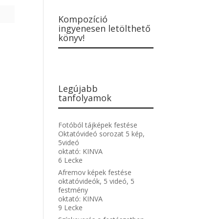
Kompozíció
ingyenesen letölthető
könyv!
Legújabb
tanfolyamok
Fotóból tájképek festése
Oktatóvideó sorozat 5 kép,
5videó
oktató:
KINVA
6 Lecke
Afremov képek festése
oktatóvideók, 5 videó, 5
festmény
oktató:
KINVA
9 Lecke