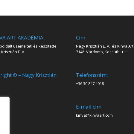
VA ART AKADÉMIA
Cím:
oldalt üzemelteti és készítette:
Nagy Krisztián E. V. és Kinva Art 
Krisztián E. V.
7146. Várdomb, Kossuth u. 11.
right © – Nagy Krisztián
Telefonszám:
+36 30 847 4018
E-mail cím:
kinva@kinvaart.com