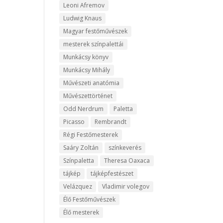
Leoni Afremov
Ludwig Knaus
Magyar festőművészek
mesterek színpalettái
Munkácsy könyv
Munkácsy Mihály
Művészeti anatómia
Művészettörténet
Odd Nerdrum
Paletta
Picasso
Rembrandt
Régi Festőmesterek
Saáry Zoltán
színkeverés
Színpaletta
Theresa Oaxaca
tájkép
tájképfestészet
Velázquez
Vladimir volegov
Élő Festőművészek
Élő mesterek