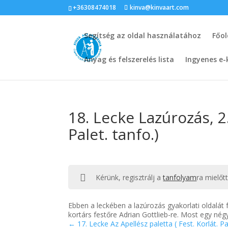
+36308474018
kinva@kinvaart.com
Segítség az oldal használatához
Főol
Anyag és felszerelés lista
Ingyenes e-
18. Lecke Lazúrozás, 2.
Palet. tanfo.)
Kérünk, regisztrálj a
tanfolyam
ra mielőt
Ebben a leckében a lazúrozás gyakorlati oldalát
kortárs festőre Adrian Gottlieb-re. Most egy né
17. Lecke Az Apellész paletta ( Fest. Korlát. Pa