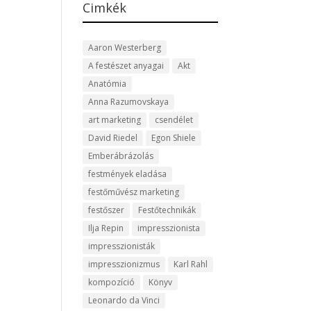
Cimkék
Aaron Westerberg
A festészet anyagai
Akt
Anatómia
Anna Razumovskaya
art marketing
csendélet
David Riedel
Egon Shiele
Emberábrázolás
festmények eladása
festőművész marketing
festőszer
Festőtechnikák
Ilja Repin
impresszionista
impresszionisták
impresszionizmus
Karl Rahl
kompozíció
Könyv
Leonardo da Vinci