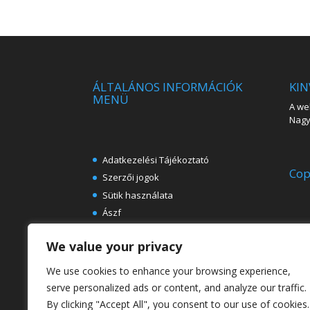
ÁLTALÁNOS INFORMÁCIÓK
KIN
MENÜ
A web
Nagy 
Adatkezelési Tájékoztató
Cop
Szerzői jogok
Sütik használata
Ászf
Impresszum
We value your privacy
Ingyenes e-könyvek festészeti
témában
We use cookies to enhance your browsing experience,
Rólunk
serve personalized ads or content, and analyze our traffic.
By clicking "Accept All", you consent to our use of cookies.