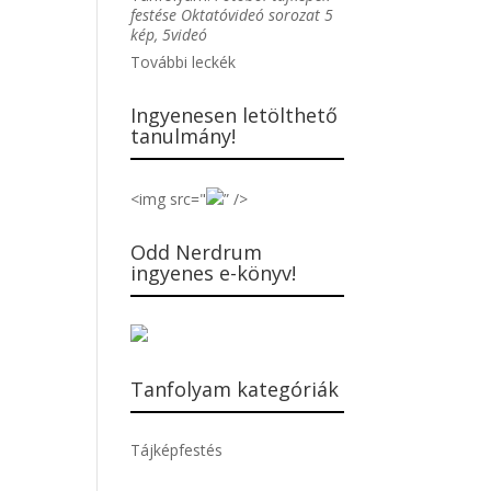
festése Oktatóvideó sorozat 5
kép, 5videó
További leckék
Ingyenesen letölthető
tanulmány!
<img src="
” />
Odd Nerdrum
ingyenes e-könyv!
Tanfolyam kategóriák
Tájképfestés