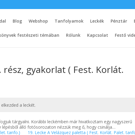
dal
Blog
Webshop
Tanfolyamok
Leckék
Pénztár
könyvek festészeti témában
Rólunk
Kapcsolat
Festő vid
 rész, gyakorlat ( Fest. Korlát.
t elkezded a leckét.
 fogjuk tárgyalni. Korábbi leckémben már hivatkoztam egy nagyszerű
gy lépésből álló fotósorozaton nézzük meg ő, hogy csinálja…
let. tanfo.)
19. Lecke A Velázquez paletta ( Fest. Korlát. Palet. tanf