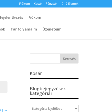
Fiókom
Kosár
Pénztár
0 Elemek
Bejelentkezés
Fiókom
eók
Tanfolyamaim
Üzeneteim
Kosár
Blogbejegyzések
kategóriái
Blogbejegyzések
o.)
kategóriái