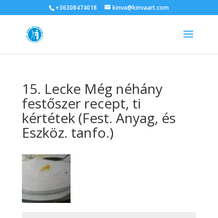
+36308474018
kinva@kinvaart.com
15. Lecke Még néhány
festőszer recept, ti
kértétek (Fest. Anyag, és
Eszköz. tanfo.)