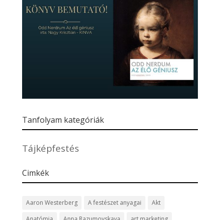
Tanfolyam kategóriák
Tájképfestés
Cimkék
Aaron Westerberg
A festészet anyagai
Akt
Anatómia
Anna Razumovskaya
art marketing