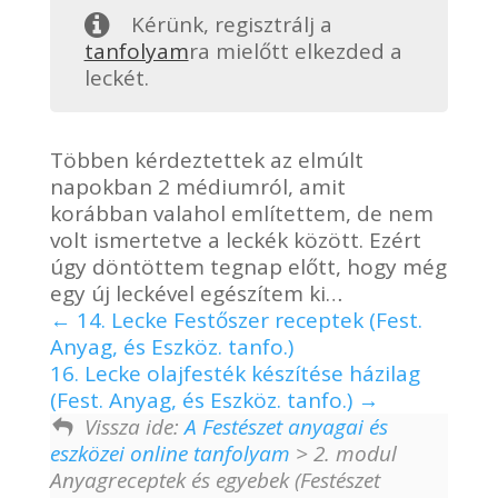
Kérünk, regisztrálj a
tanfolyam
ra mielőtt elkezded a
leckét.
Többen kérdeztettek az elmúlt
napokban 2 médiumról, amit
korábban valahol említettem, de nem
volt ismertetve a leckék között. Ezért
úgy döntöttem tegnap előtt, hogy még
egy új leckével egészítem ki…
14. Lecke Festőszer receptek (Fest.
Anyag, és Eszköz. tanfo.)
16. Lecke olajfesték készítése házilag
(Fest. Anyag, és Eszköz. tanfo.)
Vissza ide:
A Festészet anyagai és
eszközei online tanfolyam
> 2. modul
Anyagreceptek és egyebek (Festészet