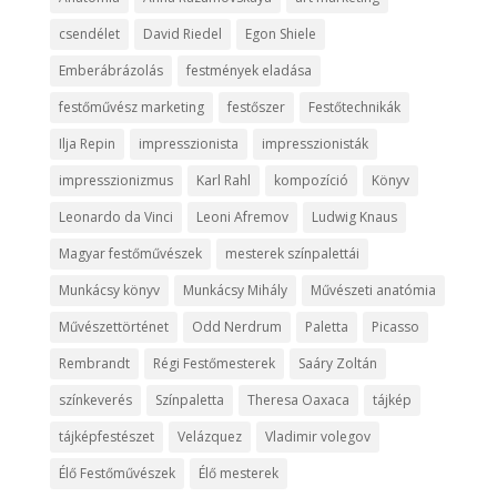
csendélet
David Riedel
Egon Shiele
Emberábrázolás
festmények eladása
festőművész marketing
festőszer
Festőtechnikák
Ilja Repin
impresszionista
impresszionisták
impresszionizmus
Karl Rahl
kompozíció
Könyv
Leonardo da Vinci
Leoni Afremov
Ludwig Knaus
Magyar festőművészek
mesterek színpalettái
Munkácsy könyv
Munkácsy Mihály
Művészeti anatómia
Művészettörténet
Odd Nerdrum
Paletta
Picasso
Rembrandt
Régi Festőmesterek
Saáry Zoltán
színkeverés
Színpaletta
Theresa Oaxaca
tájkép
tájképfestészet
Velázquez
Vladimir volegov
Élő Festőművészek
Élő mesterek