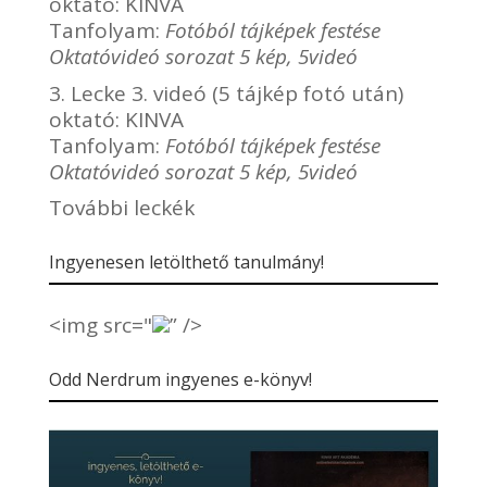
oktató:
KINVA
Tanfolyam:
Fotóból tájképek festése
Oktatóvideó sorozat 5 kép, 5videó
3. Lecke 3. videó (5 tájkép fotó után)
oktató:
KINVA
Tanfolyam:
Fotóból tájképek festése
Oktatóvideó sorozat 5 kép, 5videó
További leckék
Ingyenesen letölthető tanulmány!
<img src="
” />
Odd Nerdrum ingyenes e-könyv!