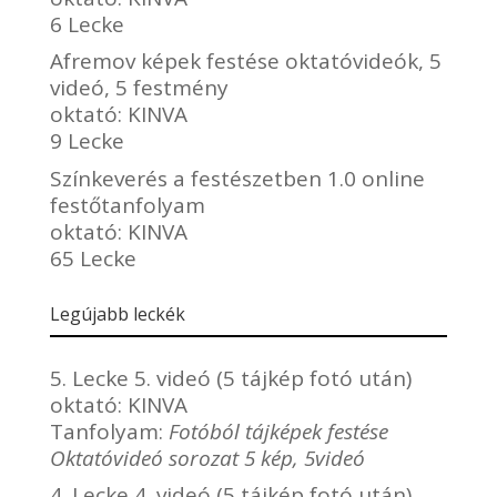
6 Lecke
Afremov képek festése oktatóvideók, 5
videó, 5 festmény
oktató:
KINVA
9 Lecke
Színkeverés a festészetben 1.0 online
festőtanfolyam
oktató:
KINVA
65 Lecke
Legújabb leckék
5. Lecke 5. videó (5 tájkép fotó után)
oktató:
KINVA
Tanfolyam:
Fotóból tájképek festése
Oktatóvideó sorozat 5 kép, 5videó
4. Lecke 4. videó (5 tájkép fotó után)