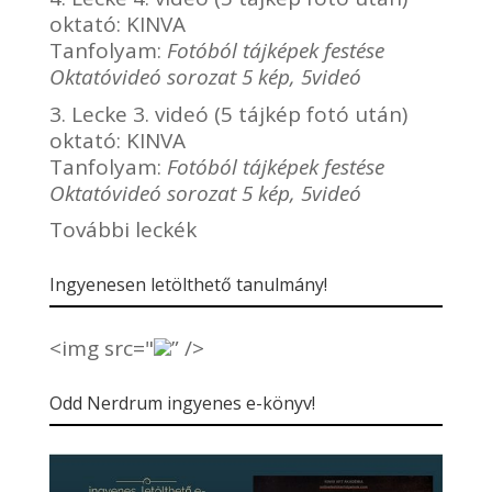
oktató:
KINVA
Tanfolyam:
Fotóból tájképek festése
Oktatóvideó sorozat 5 kép, 5videó
3. Lecke 3. videó (5 tájkép fotó után)
oktató:
KINVA
Tanfolyam:
Fotóból tájképek festése
Oktatóvideó sorozat 5 kép, 5videó
További leckék
Ingyenesen letölthető tanulmány!
<img src="
” />
Odd Nerdrum ingyenes e-könyv!