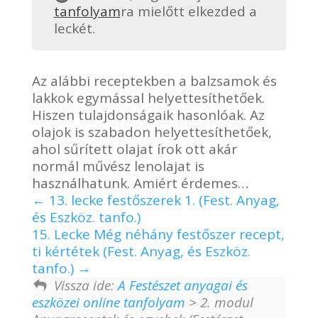
tanfolyam
ra mielőtt elkezded a
leckét.
Az alábbi receptekben a balzsamok és
lakkok egymással helyettesíthetőek.
Hiszen tulajdonságaik hasonlóak. Az
olajok is szabadon helyettesíthetőek,
ahol sűrített olajat írok ott akár
normál művész lenolajat is
használhatunk. Amiért érdemes…
13. lecke festőszerek 1. (Fest. Anyag,
és Eszköz. tanfo.)
15. Lecke Még néhány festőszer recept,
ti kértétek (Fest. Anyag, és Eszköz.
tanfo.)
Vissza ide:
A Festészet anyagai és
eszközei online tanfolyam
> 2. modul