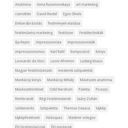
Anatómia
Anna Razumovskaya
art marketing
csendélet
David Riedel
Egon Shiele
Emberábrázolás
festmények eladása
festőművész marketing
festőszer
Festőtechnikák
Ilja Repin
impresszionista
impresszionisták
impresszionizmus
Karl Rahl
kompozíció
Könyv
Leonardo da Vinci
Leoni Afremov
Ludwig Knaus
Magyar festőművészek
mesterek színpalettái
Munkácsy könyv
Munkácsy Mihály
Művészeti anatómia
Művészettörténet
Odd Nerdrum
Paletta
Picasso
Rembrandt
Régi Festőmesterek
Saáry Zoltán
színkeverés
Színpaletta
Theresa Oaxaca
tájkép
tájképfestészet
Velázquez
Vladimir volegov
Élő Festőművészek
Élő mesterek