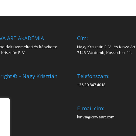
VA ART AKADÉMIA
Cím:
oldalt üzemelteti és készítette:
Nagy Krisztián E. V. és Kinva Art 
Krisztián E. V.
7146. Várdomb, Kossuth u. 11.
right © – Nagy Krisztián
Telefonszám:
+36 30 847 4018
E-mail cím:
kinva@kinvaart.com