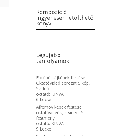
Kompozíció
ingyenesen letölthető
könyv!
Legújabb
tanfolyamok
Fotóból tájképek festése
Oktatóvideó sorozat 5 kép,
5videó
oktató:
KINVA
6 Lecke
Afremov képek festése
oktatóvideók, 5 videó, 5
festmény
oktató:
KINVA
9 Lecke