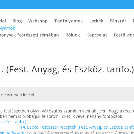
dal
Blog
Webshop
Tanfolyamok
Leckék
Pénztár
könyvek festészeti témában
Rólunk
Kapcsolat
Festő vid
. (Fest. Anyag, és Eszköz. tanfo.
t elkezded a leckét.
a festészetben olyan változatos számban vannak jelen, hogy a rece
ben nem is próbáljuk felsorolni, őket, kivéve, néhány fontosabb…
szköz. tanfo.)
14. Lecke Festőszer receptek (Fest. Anyag, és Eszköz. tanf
ine tanfolyam
> 2. modul Anyagreceptek és egyebek (Festészet Anyagai é