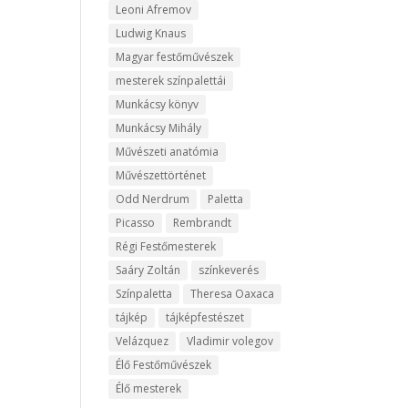
Leoni Afremov
Ludwig Knaus
Magyar festőművészek
mesterek színpalettái
Munkácsy könyv
Munkácsy Mihály
Művészeti anatómia
Művészettörténet
Odd Nerdrum
Paletta
Picasso
Rembrandt
Régi Festőmesterek
Saáry Zoltán
színkeverés
Színpaletta
Theresa Oaxaca
tájkép
tájképfestészet
Velázquez
Vladimir volegov
Élő Festőművészek
Élő mesterek