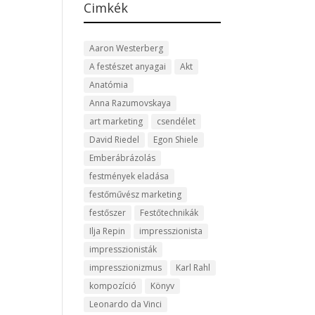
Cimkék
Aaron Westerberg
A festészet anyagai
Akt
Anatómia
Anna Razumovskaya
art marketing
csendélet
David Riedel
Egon Shiele
Emberábrázolás
festmények eladása
festőművész marketing
festőszer
Festőtechnikák
Ilja Repin
impresszionista
impresszionisták
impresszionizmus
Karl Rahl
kompozíció
Könyv
Leonardo da Vinci