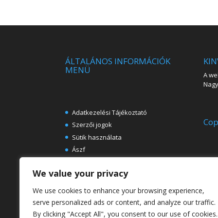
ÁLTALÁNOS INFORMÁCIÓK
KIN
MENÜ
A web
Nagy 
Adatkezelési Tájékoztató
Cop
Szerzői jogok
Sütik használata
Ászf
Impresszum
We value your privacy
Ingyenes e-könyvek festészeti
témában
We use cookies to enhance your browsing experience,
Rólunk
serve personalized ads or content, and analyze our traffic.
By clicking "Accept All", you consent to our use of cookies.