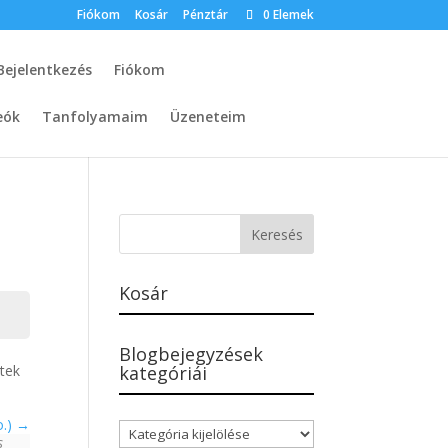
Fiókom
Kosár
Pénztár
0 Elemek
Bejelentkezés
Fiókom
eók
Tanfolyamaim
Üzeneteim
)
Kosár
Blogbejegyzések
ptek
kategóriái
o.)
Blogbejegyzések
s
kategóriái