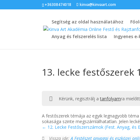
+36308474018
kinva@kinvaart.com
Segítség az oldal használatához
Főol
Anyag és felszerelés lista
Ingyenes e-
13. lecke festőszerek 1
Kérünk, regisztrálj a
tanfolyam
ra mielőt
A festőszerek témája az egyik legnagyobb téma 
sokasága szinte megszámlálhatatlan. Jelen lecké
12. Lecke Festőszerszámok (Fest. Anyag, és E
Vissza ide:
A Festészet anyagai és eszközei onl