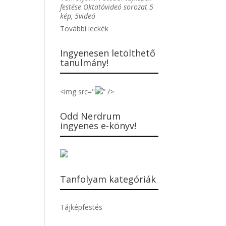
festése Oktatóvideó sorozat 5
kép, 5videó
További leckék
Ingyenesen letölthető
tanulmány!
<img src="
” />
Odd Nerdrum
ingyenes e-könyv!
Tanfolyam kategóriák
Tájképfestés