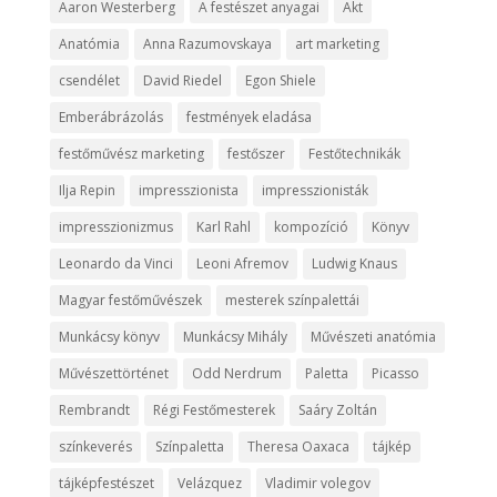
Aaron Westerberg
A festészet anyagai
Akt
Anatómia
Anna Razumovskaya
art marketing
csendélet
David Riedel
Egon Shiele
Emberábrázolás
festmények eladása
festőművész marketing
festőszer
Festőtechnikák
Ilja Repin
impresszionista
impresszionisták
impresszionizmus
Karl Rahl
kompozíció
Könyv
Leonardo da Vinci
Leoni Afremov
Ludwig Knaus
Magyar festőművészek
mesterek színpalettái
Munkácsy könyv
Munkácsy Mihály
Művészeti anatómia
Művészettörténet
Odd Nerdrum
Paletta
Picasso
Rembrandt
Régi Festőmesterek
Saáry Zoltán
színkeverés
Színpaletta
Theresa Oaxaca
tájkép
tájképfestészet
Velázquez
Vladimir volegov