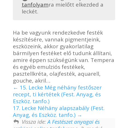
tanfolyam
ra mielőtt elkezded a
leckét.
Ha be vagyunk rendezkedve festék
készítésére, vannak pigmentjeink,
eszközeink, akkor gyakorlatilag
bármilyen festéket elő tudunk állítani,
amire éppen szükségünk van. Tempera
és egyéb emulziós festékek,
pasztellkréta, olajfesték, aquarell,
gouche, akril…
15. Lecke Még néhány festőszer
recept, ti kértétek (Fest. Anyag, és
Eszköz. tanfo.)
17. Lecke Néhány alapszabály (Fest.
Anyag, és Eszköz. tanfo.)
Vissza ide:
A Festészet anyagai és