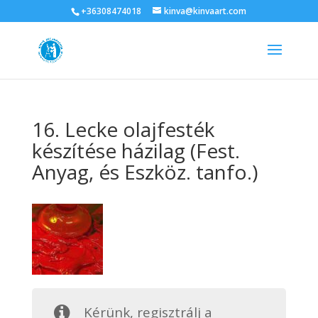
+36308474018
kinva@kinvaart.com
16. Lecke olajfesték
készítése házilag (Fest.
Anyag, és Eszköz. tanfo.)
Kérünk, regisztrálj a