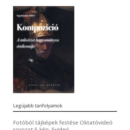
Legújabb tanfolyamok
Fotóból tájképek festése Oktatóvideó
sorozat 5 kép, 5videó