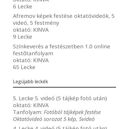
6 Lecke
Afremov képek festése oktatóvideók, 5
videó, 5 festmény
oktató:
KINVA
9 Lecke
Színkeverés a festészetben 1.0 online
festőtanfolyam
oktató:
KINVA
65 Lecke
Legújabb leckék
5. Lecke 5. videó (5 tájkép fotó után)
oktató:
KINVA
Tanfolyam:
Fotóból tájképek festése
Oktatóvideó sorozat 5 kép, 5videó
4. Lecke 4. videó (5 tájkép fotó után)