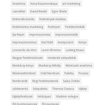
Anatómia
Anna Razumovskaya
art marketing
csendélet
David Riedel
Egon Shiele
Emberábrázolás
festmények eladása
festőművész marketing
festőszer
Festőtechnikák
Ilja Repin
impresszionista
impresszionisták
impresszionizmus
Karl Rahl
kompozíció
Könyv
Leonardo da Vinci
Leoni Afremov
Ludwig Knaus
Magyar festőművészek
mesterek színpalettái
Munkácsy könyv
Munkácsy Mihály
Művészeti anatómia
Művészettörténet
Odd Nerdrum
Paletta
Picasso
Rembrandt
Régi Festőmesterek
Saáry Zoltán
színkeverés
Színpaletta
Theresa Oaxaca
tájkép
tájképfestészet
Velázquez
Vladimir volegov
Élő Festőművészek
Élő mesterek