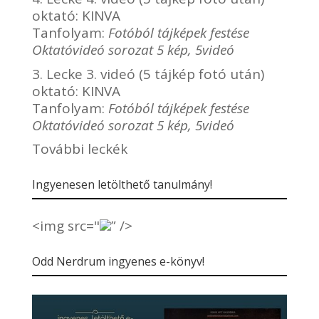
oktató:
KINVA
Tanfolyam:
Fotóból tájképek festése
Oktatóvideó sorozat 5 kép, 5videó
3. Lecke 3. videó (5 tájkép fotó után)
oktató:
KINVA
Tanfolyam:
Fotóból tájképek festése
Oktatóvideó sorozat 5 kép, 5videó
További leckék
Ingyenesen letölthető tanulmány!
<img src="
” />
Odd Nerdrum ingyenes e-könyv!