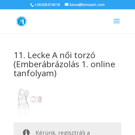
+36308474018
kinva@kinvaart.com
11. Lecke A női torzó
(Emberábrázolás 1. online
tanfolyam)
Kérünk, regisztrálj a