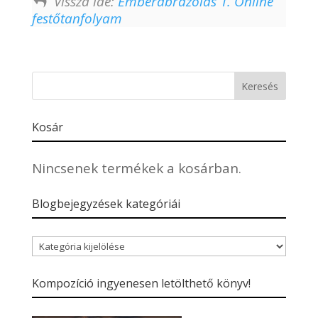
Vissza ide:
Emberábrázolás 1. Online
festőtanfolyam
Kosár
Nincsenek termékek a kosárban.
Blogbejegyzések kategóriái
Blogbejegyzések
kategóriái
Kompozíció ingyenesen letölthető könyv!