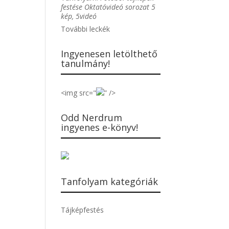
festése Oktatóvideó sorozat 5
kép, 5videó
További leckék
Ingyenesen letölthető
tanulmány!
<img src="
” />
Odd Nerdrum
ingyenes e-könyv!
Tanfolyam kategóriák
Tájképfestés