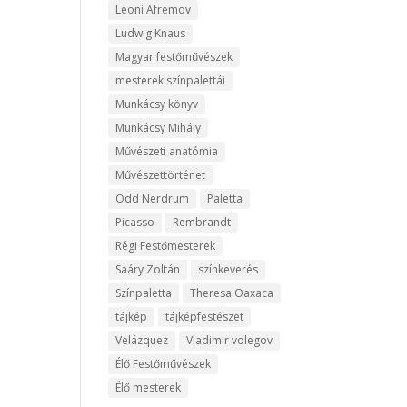
Leoni Afremov
Ludwig Knaus
Magyar festőművészek
mesterek színpalettái
Munkácsy könyv
Munkácsy Mihály
Művészeti anatómia
Művészettörténet
Odd Nerdrum
Paletta
Picasso
Rembrandt
Régi Festőmesterek
Saáry Zoltán
színkeverés
Színpaletta
Theresa Oaxaca
tájkép
tájképfestészet
Velázquez
Vladimir volegov
Élő Festőművészek
Élő mesterek