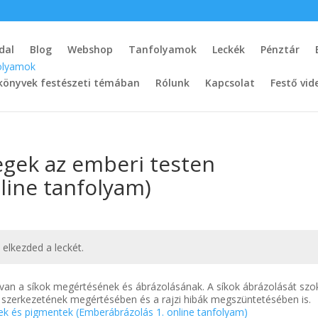
dal
Blog
Webshop
Tanfolyamok
Leckék
Pénztár
könyvek festészeti témában
Rólunk
Kapcsolat
Festő vid
tegek az emberi testen
line tanfolyam)
t elkezded a leckét.
an a síkok megértésének és ábrázolásának. A síkok ábrázolását szo
y szerkezetének megértésében és a rajzi hibák megszüntetésében is.
ek és pigmentek (Emberábrázolás 1. online tanfolyam)