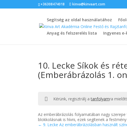
+36308474018
kinva@kinvaart.com
Segítség az oldal használatához
Főol
Anyag és felszerelés lista
Ingyenes e-
10. Lecke Síkok és ré
(Emberábrázolás 1. on
Kérünk, regisztrálj a
tanfolyam
ra mielőt
Az emberábrázolás folyamatában nagy szerepe v
blokkolásnak is hívni, ezek segítenek a festmén
9. Lecke Az emberábrázolásban használt szín