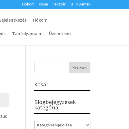
Fiókom
Kosár
Pénztár
0 Elemek
Bejelentkezés
Fiókom
eók
Tanfolyamaim
Üzeneteim
Kosár
Blogbejegyzések
kategóriái
ktuk
Blogbejegyzések
kategóriái