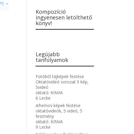
am)
Kompozíció
ingyenesen letölthető
könyv!
Legújabb
tanfolyamok
Fotóból tájképek festése
Oktatóvideó sorozat 5 kép,
5videó
oktató:
KINVA
6 Lecke
Afremov képek festése
oktatóvideók, 5 videó, 5
festmény
oktató:
KINVA
9 Lecke