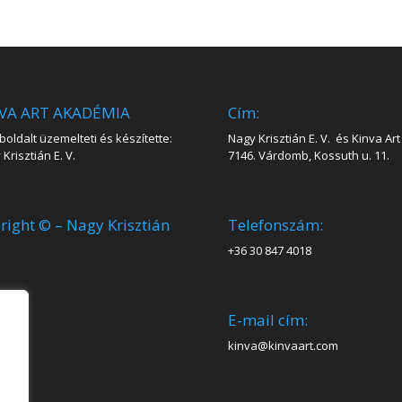
VA ART AKADÉMIA
Cím:
oldalt üzemelteti és készítette:
Nagy Krisztián E. V. és Kinva Art 
Krisztián E. V.
7146. Várdomb, Kossuth u. 11.
right © – Nagy Krisztián
Telefonszám:
+36 30 847 4018
E-mail cím:
kinva@kinvaart.com