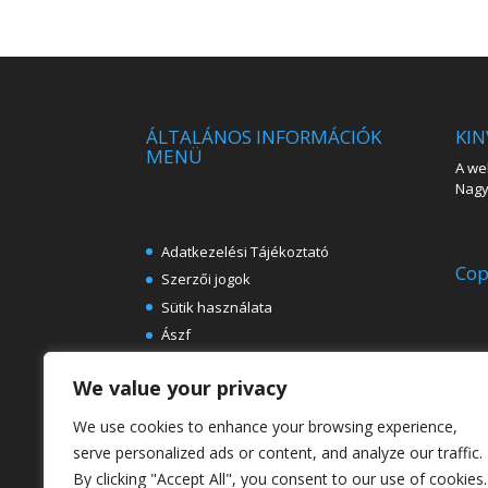
ÁLTALÁNOS INFORMÁCIÓK
KIN
MENÜ
A web
Nagy 
Adatkezelési Tájékoztató
Cop
Szerzői jogok
Sütik használata
Ászf
Impresszum
We value your privacy
Ingyenes e-könyvek festészeti
témában
We use cookies to enhance your browsing experience,
Rólunk
serve personalized ads or content, and analyze our traffic.
By clicking "Accept All", you consent to our use of cookies.