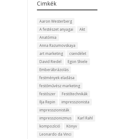
Cimkék
Aaron Westerberg
A festészet anyagai
Akt
Anatómia
Anna Razumovskaya
art marketing
csendélet
David Riedel
Egon Shiele
Emberábrázolás
festmények eladása
festőművész marketing
festőszer
Festőtechnikák
Ilja Repin
impresszionista
impresszionisták
impresszionizmus
Karl Rahl
kompozíció
Könyv
Leonardo da Vinci