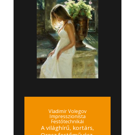
Vladimir Volegov
Impresszionista
Festőtechnikái
A világhírű, kortárs,
Orosz festőművész,