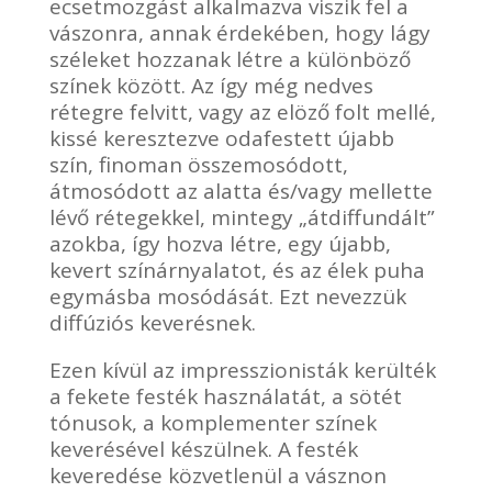
ecsetmozgást alkalmazva viszik fel a
vászonra, annak érdekében, hogy lágy
széleket hozzanak létre a különböző
színek között. Az így még nedves
rétegre felvitt, vagy az elöző folt mellé,
kissé keresztezve odafestett újabb
szín, finoman összemosódott,
átmosódott az alatta és/vagy mellette
lévő rétegekkel, mintegy „átdiffundált”
azokba, így hozva létre, egy újabb,
kevert színárnyalatot, és az élek puha
egymásba mosódását. Ezt nevezzük
diffúziós keverésnek.
Ezen kívül az impresszionisták kerülték
a fekete festék használatát, a sötét
tónusok, a komplementer színek
keverésével készülnek. A festék
keveredése közvetlenül a vásznon