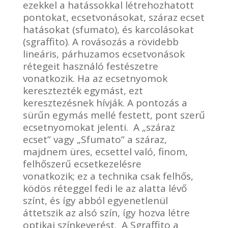
ezekkel a hatássokkal létrehozhatott
pontokat, ecsetvonásokat, száraz ecset
hatásokat (sfumato), és karcolásokat
(sgraffito). A rovásozás a rövidebb
lineáris, párhuzamos ecsetvonások
rétegeit használó festészetre
vonatkozik. Ha az ecsetnyomok
keresztezték egymást, ezt
keresztezésnek hívják. A pontozás a
sürűn egymás mellé festett, pont szerű
ecsetnyomokat jelenti. A „száraz
ecset” vagy „Sfumato” a száraz,
majdnem üres, ecsettel való, finom,
felhőszerű ecsetkezelésre
vonatkozik; ez a technika csak felhős,
ködös réteggel fedi le az alatta lévő
színt, és így abból egyenetlenül
áttetszik az alsó szín, így hozva létre
optikai színkeverést. A Sgraffito a