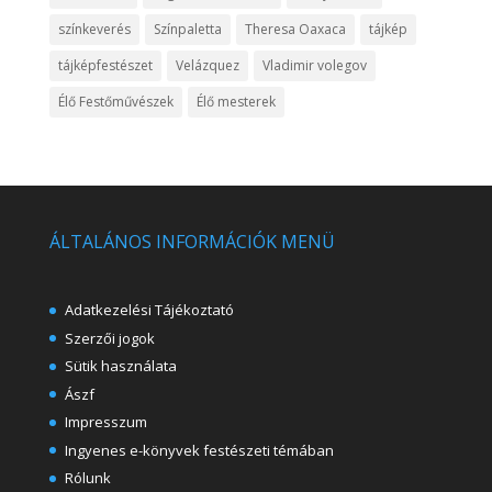
színkeverés
Színpaletta
Theresa Oaxaca
tájkép
tájképfestészet
Velázquez
Vladimir volegov
Élő Festőművészek
Élő mesterek
ÁLTALÁNOS INFORMÁCIÓK MENÜ
Adatkezelési Tájékoztató
Szerzői jogok
Sütik használata
Ászf
Impresszum
Ingyenes e-könyvek festészeti témában
Rólunk