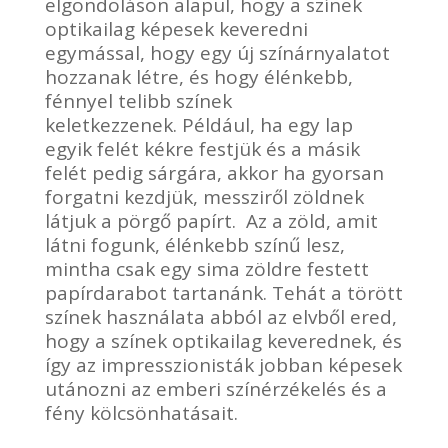
elgondoláson alapul, hogy a színek
optikailag képesek keveredni
egymással, hogy egy új színárnyalatot
hozzanak létre, és hogy élénkebb,
fénnyel telibb színek
keletkezzenek. Például, ha egy lap
egyik felét kékre festjük és a másik
felét pedig sárgára, akkor ha gyorsan
forgatni kezdjük, messziről zöldnek
látjuk a pörgő papírt. Az a zöld, amit
látni fogunk, élénkebb színű lesz,
mintha csak egy sima zöldre festett
papírdarabot tartanánk. Tehát a törött
színek használata abból az elvből ered,
hogy a színek optikailag keverednek, és
így az impresszionisták jobban képesek
utánozni az emberi színérzékelés és a
fény kölcsönhatásait.