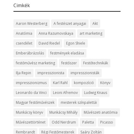
Cimkék
Aaron Westerberg
A festészet anyagai
Akt
Anatómia
Anna Razumovskaya
art marketing
csendélet
David Riedel
Egon Shiele
Emberábrázolás
festmények eladása
festőművész marketing
festőszer
Festőtechnikák
Ilja Repin
impresszionista
impresszionisták
impresszionizmus
Karl Rahl
kompozíció
Könyv
Leonardo da Vinci
Leoni Afremov
Ludwig Knaus
Magyar festőművészek
mesterek színpalettái
Munkácsy könyv
Munkácsy Mihály
Művészeti anatómia
Művészettörténet
Odd Nerdrum
Paletta
Picasso
Rembrandt
Régi Festőmesterek
Saáry Zoltán