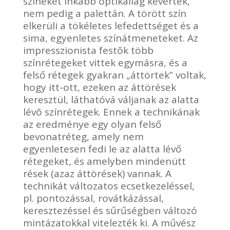
színeket inkább optikailag keverték,
nem pedig a palettán. A törött szín
elkerüli a tökéletes lefedettséget és a
sima, egyenletes színátmeneteket. Az
impresszionista festõk több
színrétegeket vittek egymásra, és a
felső rétegek gyakran „áttörtek” voltak,
hogy itt-ott, ezeken az áttörések
keresztül, láthatóvá váljanak az alatta
lévõ színrétegek. Ennek a technikának
az eredménye egy olyan felső
bevonatréteg, amely nem
egyenletesen fedi le az alatta lévő
rétegeket, és amelyben mindenütt
rések (azaz áttörések) vannak. A
technikát változatos ecsetkezeléssel,
pl. pontozással, rovátkázással,
keresztezéssel és sűrűségben változó
mintázatokkal vitelezték ki. A művész