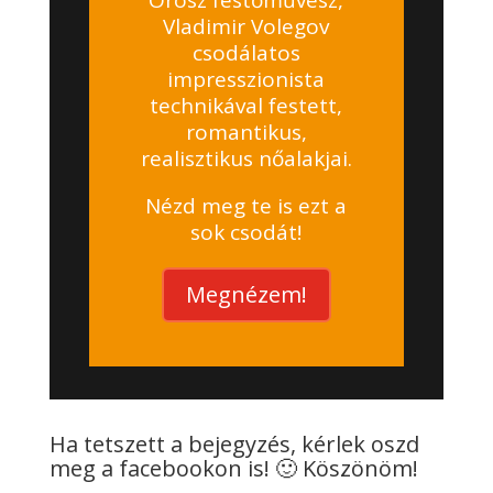
Vladimir Volegov
csodálatos
impresszionista
technikával festett,
romantikus,
realisztikus nőalakjai.
Nézd meg te is ezt a
sok csodát!
Megnézem!
Ha tetszett a bejegyzés, kérlek oszd
meg a facebookon is! 🙂 Köszönöm!