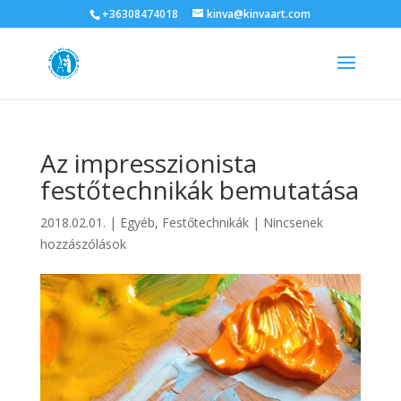
+36308474018
kinva@kinvaart.com
Az impresszionista
festőtechnikák bemutatása
2018.02.01.
|
Egyéb
,
Festőtechnikák
|
Nincsenek
hozzászólások