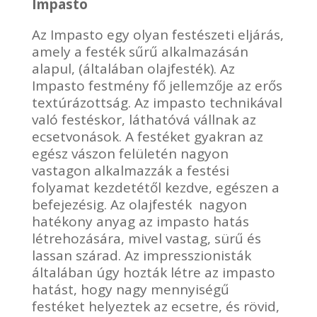
Impasto
Az Impasto egy olyan festészeti eljárás,
amely a festék sűrű alkalmazásán
alapul, (általában olajfesték). Az
Impasto festmény fő jellemzője az erős
textúrázottság. Az impasto technikával
való festéskor, láthatóvá vállnak az
ecsetvonások. A festéket gyakran az
egész vászon felületén nagyon
vastagon alkalmazzák a festési
folyamat kezdetétől kezdve, egészen a
befejezésig. Az olajfesték nagyon
hatékony anyag az impasto hatás
létrehozására, mivel vastag, sürű és
lassan szárad. Az impresszionisták
általában úgy hozták létre az impasto
hatást, hogy nagy mennyiségű
festéket helyeztek az ecsetre, és rövid,