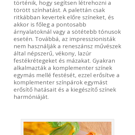
történik, hogy segítsen létrehozni a
törött színhatást. A palettán csak
ritkábban kevertek előre színeket, és
akkor is főleg a pontosabb
árnyalatoknál vagy a sötétebb tónusok
esetén. Továbbá, az impresszionisták
nem használják a reneszánsz művészek
által népszerű, vékony, lazúr
festékrétegeket és mázakat. Gyakran
alkalmazták a komplementer színek
egymás mellé festését, ezzel erősítve a
komplementer színpárok egymást
erősítő hatásait és a kiegészítő színek
harmóniáját.