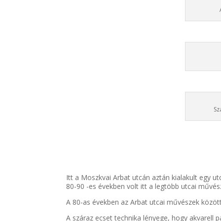
Sz
Itt a Moszkvai Arbat utcán aztán kialakult egy utc
80-90 -es években volt itt a legtöbb utcai művé
A 80-as években az Arbat utcai művészek között 
A száraz ecset technika lényege, hogy akvarell pa