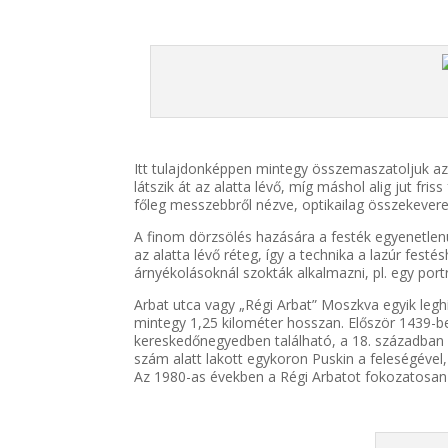
Itt tulajdonképpen mintegy összemaszatoljuk az al
látszik át az alatta lévő, míg máshol alig jut fri
főleg messzebbről nézve, optikailag összekevere
A finom dörzsölés hazására a festék egyenetlenül 
az alatta lévő réteg, így a technika a lazúr fest
árnyékolásoknál szokták alkalmazni, pl. egy port
Arbat utca vagy „Régi Arbat” Moszkva egyik legh
mintegy 1,25 kilométer hosszan. Először 1439-be
kereskedőnegyedben található, a 18. században v
szám alatt lakott egykoron Puskin a feleségével
Az 1980-as években a Régi Arbatot fokozatosan á