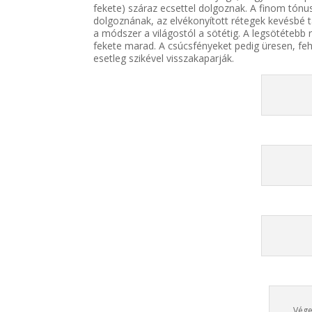
fekete) száraz ecsettel dolgoznak. A finom tónu
dolgoznának, az elvékonyított rétegek kevésbé ta
a módszer a világostól a sötétig. A legsötétebb 
fekete marad. A csúcsfényeket pedig üresen, fehé
esetleg szikével visszakaparják.
Vége