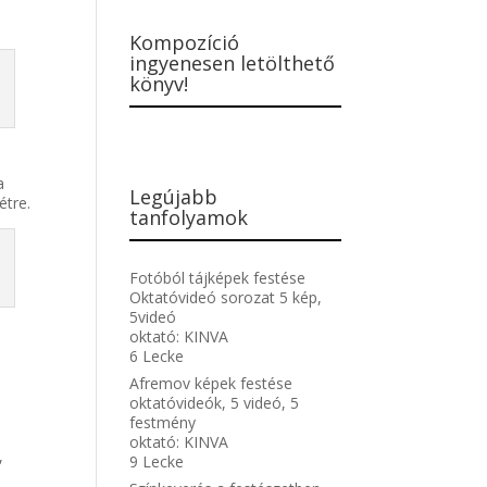
Kompozíció
ingyenesen letölthető
könyv!
a
Legújabb
étre.
tanfolyamok
Fotóból tájképek festése
Oktatóvideó sorozat 5 kép,
5videó
oktató:
KINVA
6 Lecke
.
Afremov képek festése
oktatóvideók, 5 videó, 5
festmény
oktató:
KINVA
,
9 Lecke