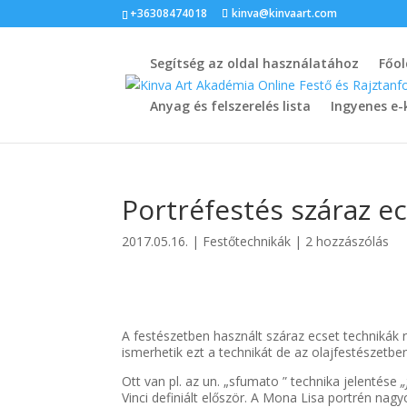
+36308474018
kinva@kinvaart.com
Segítség az oldal használatához
Főol
Anyag és felszerelés lista
Ingyenes e-
Portréfestés száraz ec
2017.05.16.
|
Festőtechnikák
|
2 hozzászólás
A festészetben használt száraz ecset technikák 
ismerhetik ezt a technikát de az olajfestészetben
Ott van pl. az un. „sfumato ” technika jelentése
„
Vinci definiált először. A Mona Lisa portrén nag