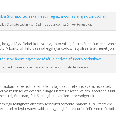
zik a Sfumato technika. nézd meg az arcon az árnyék tónusokat.
e, hogy a lágy éleket kerülve egy fokozatos, észrevétlen átmenet van 
t. A kontúrok feloldásával egyfajta ködös, fátyolszerű átmenet jön l
a tónusok finom egybemosását, a nedves sfumato technikával.
ábban felfestett, jellemzően világosabb rétegre, száraz ecsettel,
et veszünk fel az ecsetre, világos háttér esetén valami sötétebb színt
ecsettel, finoman, felhősen, „füst szerűen” dörzsölgetjük.
m egy felhígított áttetsző festékkel történik, hanem sűrű, festékbe
 ecsettel. A leglátványosabban egy enyhén textúrált felületen működik