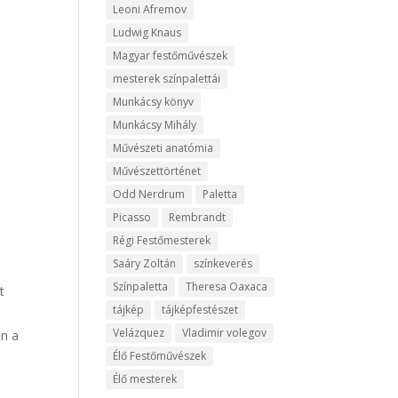
Leoni Afremov
Ludwig Knaus
Magyar festőművészek
mesterek színpalettái
Munkácsy könyv
Munkácsy Mihály
Művészeti anatómia
Művészettörténet
Odd Nerdrum
Paletta
Picasso
Rembrandt
Régi Festőmesterek
Saáry Zoltán
színkeverés
Színpaletta
Theresa Oaxaca
t
tájkép
tájképfestészet
Velázquez
Vladimir volegov
en a
Élő Festőművészek
Élő mesterek