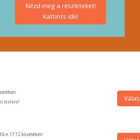
Nézd meg a részleteket!
Kattints ide!
özelében
Válas
l festeni?
16-n 17:12 közelében