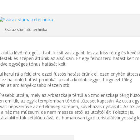
Száraz sfumato technika
atta lévő réteget. Itt-ott kicsit vastagabb lesz a friss réteg és kevés
ss festék és szépen áttűnik az alsó szín. Ez egy felhőszerű hatást kelt m
dve egységes tónus hatását kelti.
kerül rá a felületre ezzel füstös hatást érünk el. ezen enyhén áttetsz
éshez hasonló hatást produkál. azzal a különbséggel, hogy ezt főleg
rén az arc árnyékosabb részein stb.
íresebb utcája, mely az Arbatszkaja tértől a Szmolenszkaja térig húzó
n említik, az egyik templomban történt tűzeset kapcsán. Az utca egy 
ált népszerűvé az értelmiség körében, kávéházak nyíltak itt. Az 53-a
, a ház ma múzeum; de nem messze ettől az utcától élt Tolsztoj is.
talakították sétálóutcává, és hamarosan igazi turistalátványosság le