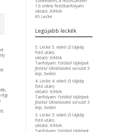
Színkeverés a festészetben
1.0 online festőtanfolyam
oktató:
KINVA
65 Lecke
Legújabb leckék
5. Lecke 5. videó (5 tájkép
bé
fotó után)
ely
oktató:
KINVA
Tanfolyam:
Fotóból tájképek
festése Oktatóvideó sorozat 5
ik
kép, 5videó
4. Lecke 4. videó (5 tájkép
fotó után)
dik,
oktató:
KINVA
régi
Tanfolyam:
Fotóból tájképek
s
festése Oktatóvideó sorozat 5
kép, 5videó
tt.
3. Lecke 3. videó (5 tájkép
fotó után)
oktató:
KINVA
Tanfolyam:
Fotóból tájképek