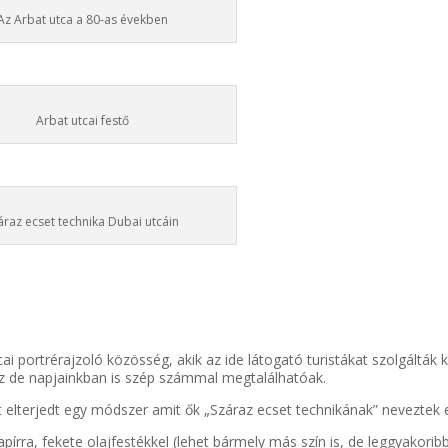
Az Arbat utca a 80-as években
Arbat utcai festő
áraz ecset technika Dubai utcáin
ai portrérajzoló közösség, akik az ide látogató turistákat szolgálták k
sz de napjainkban is szép számmal megtalálhatóak.
elterjedt egy módszer amit ők „Száraz ecset technikának” neveztek e
pírra, fekete olajfestékkel (lehet bármely más szín is, de leggyakorib