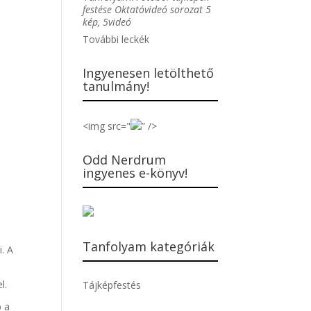
festése Oktatóvideó sorozat 5
kép, 5videó
További leckék
Ingyenesen letölthető
tanulmány!
<img src="
” />
Odd Nerdrum
ingyenes e-könyv!
Tanfolyam kategóriák
i. A
l.
Tájképfestés
b a