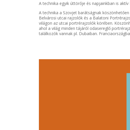
A technika egyik úttörője és napjainkban is aktív
A technika a Szovjet barátságnak köszönhetően
Belvárosi utcai rajzolók és a Balatoni Portréraj
világon az utcai portrérajzolók körében. Köszönh
ahol a világ minden tájáról odasereglő portréraj
találkozók vannak pl. Dubaiban. Franciaországba