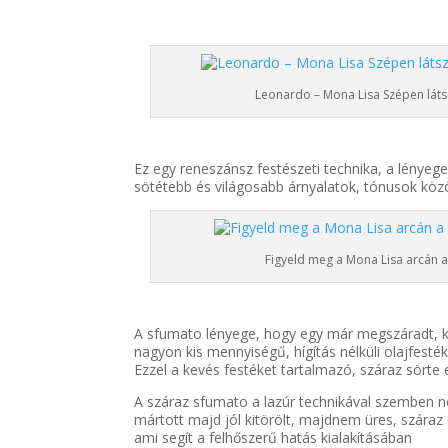
Leonardo – Mona Lisa Szépen láts
Ez egy reneszánsz festészeti technika, a lényeg
sötétebb és világosabb árnyalatok, tónusok közöt
Figyeld meg a Mona Lisa arcán 
A sfumato lényege, hogy egy már megszáradt, kor
nagyon kis mennyiségű, hígítás nélküli olajfesték
Ezzel a kevés festéket tartalmazó, száraz sörte 
A száraz sfumato a lazúr technikával szemben ne
mártott majd jól kitörölt, majdnem üres, száraz
ami segít a felhőszerű hatás kialakításában