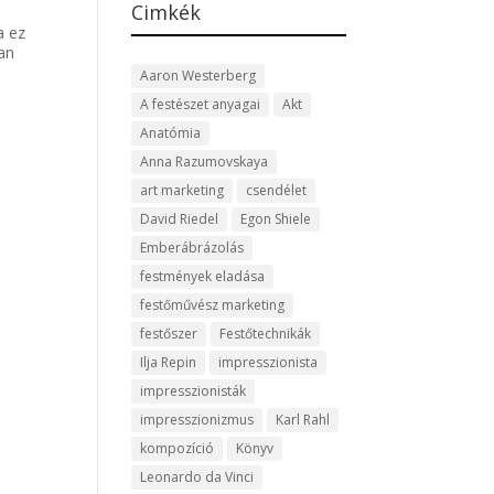
Cimkék
a ez
lan
Aaron Westerberg
A festészet anyagai
Akt
Anatómia
Anna Razumovskaya
art marketing
csendélet
David Riedel
Egon Shiele
Emberábrázolás
festmények eladása
festőművész marketing
festőszer
Festőtechnikák
Ilja Repin
impresszionista
impresszionisták
impresszionizmus
Karl Rahl
kompozíció
Könyv
Leonardo da Vinci