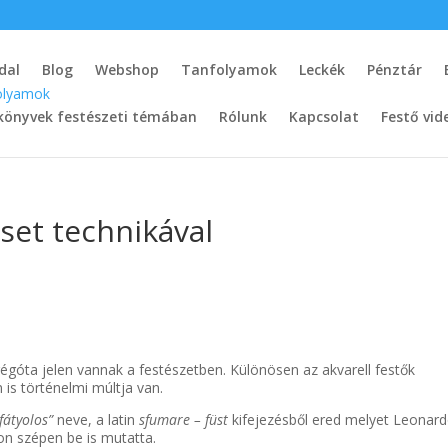
dal
Blog
Webshop
Tanfolyamok
Leckék
Pénztár
könyvek festészeti témában
Rólunk
Kapcsolat
Festő vid
set technikával
régóta jelen vannak a festészetben. Különösen az akvarell festők
 is történelmi múltja van.
fátyolos”
neve, a latin
sfumare – füst
kifejezésből ered melyet Leonar
yon szépen be is mutatta.