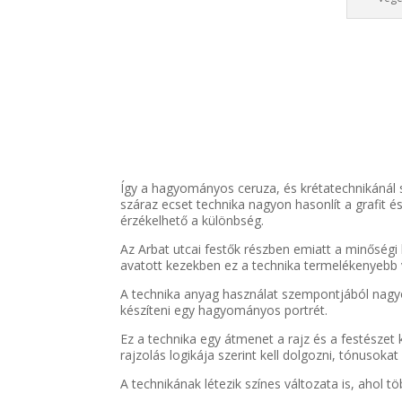
Így a hagyományos ceruza, és krétatechnikánál 
száraz ecset technika nagyon hasonlít a grafit 
érzékelhető a különbség.
Az Arbat utcai festők részben emiatt a minőségi
avatott kezekben ez a technika termelékenyebb 
A technika anyag használat szempontjából nagyon
készíteni egy hagyományos portrét.
Ez a technika egy átmenet a rajz és a festészet 
rajzolás logikája szerint kell dolgozni, tónusoka
A technikának létezik színes változata is, ahol tö