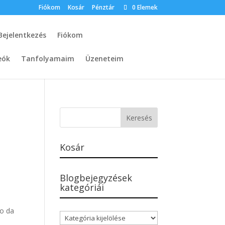
Fiókom
Kosár
Pénztár
0 Elemek
Bejelentkezés
Fiókom
eók
Tanfolyamaim
Üzeneteim
Kosár
Blogbejegyzések
kategóriái
do da
Blogbejegyzések
kategóriái