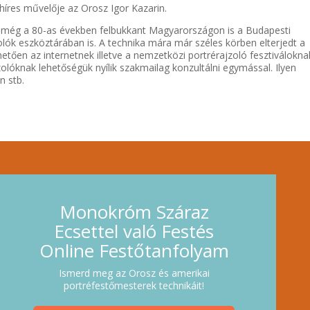
 híres művelője az Orosz Igor Kazarin.
 még a 80-as években felbukkant Magyarországon is a Budapesti
zolók eszköztárában is. A technika mára már széles körben elterjedt a
etően az internetnek illetve a nemzetközi portrérajzoló fesztiválokna
zolóknak lehetőségük nyílik szakmailag konzultálni egymással. Ilyen
n stb.
Monokróm Száraz
Ecsettel való Festés
Online Festőtanfolyam
Ismerd meg az Orosz és amerikai
portréfestőmesterek technikáit!