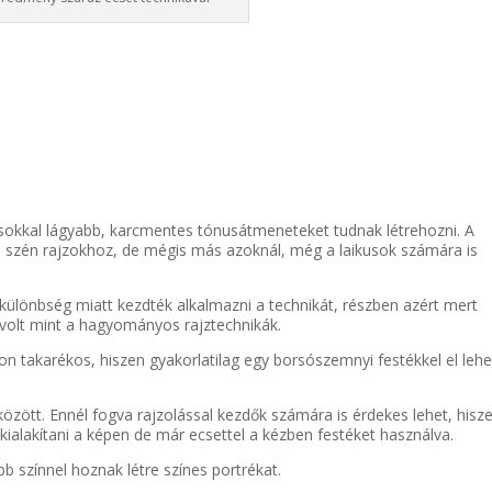
sokkal lágyabb, karcmentes tónusátmeneteket tudnak létrehozni. A
és szén rajzokhoz, de mégis más azoknál, még a laikusok számára is
 különbség miatt kezdték alkalmazni a technikát, részben azért mert
volt mint a hagyományos rajztechnikák.
 takarékos, hiszen gyakorlatilag egy borsószemnyi festékkel el lehe
között. Ennél fogva rajzolással kezdők számára is érdekes lehet, hisz
t kialakítani a képen de már ecsettel a kézben festéket használva.
bb színnel hoznak létre színes portrékat.