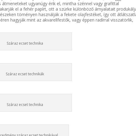
s átmeneteket ugyanúgy érik el, mintha szénnel vagy grafittal
karják el a fehér papírt, ott a szürke különböző árnyalatait produkálj
részeken töményen használják a fekete olajfestéket, így ott átlátszat
ren hagyják mint az akvarellfestők, vagy éppen radírral visszatörlik,
Száraz ecset technika
Száraz ecset technikák
Száraz ecset technika
redmény száraz ecset technikával