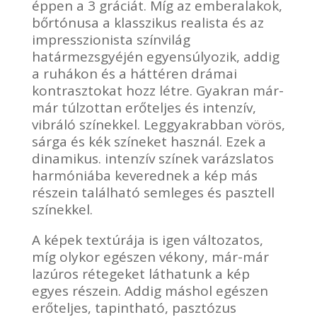
éppen a 3 gráciát. Míg az emberalakok,
bőrtónusa a klasszikus realista és az
impresszionista színvilág
határmezsgyéjén egyensúlyozik, addig
a ruhákon és a háttéren drámai
kontrasztokat hozz létre. Gyakran már-
már túlzottan erőteljes és intenzív,
vibráló színekkel. Leggyakrabban vörös,
sárga és kék színeket használ. Ezek a
dinamikus. intenzív színek varázslatos
harmóniába keverednek a kép más
részein található semleges és pasztell
színekkel.
A képek textúrája is igen változatos,
míg olykor egészen vékony, már-már
lazúros rétegeket láthatunk a kép
egyes részein. Addig máshol egészen
erőteljes, tapintható, pasztózus