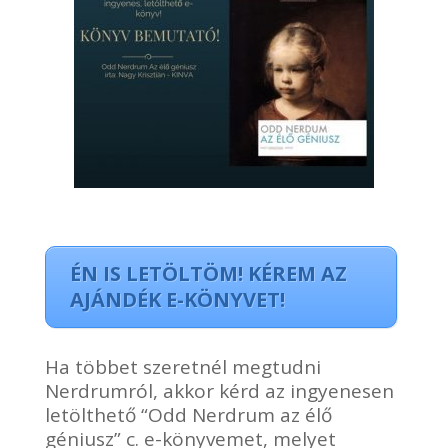
ÉN IS LETÖLTÖM! KÉREM AZ
AJÁNDÉK E-KÖNYVET!
Ha többet szeretnél megtudni
Nerdrumról, akkor kérd az ingyenesen
letölthető “Odd Nerdrum az élő
géniusz” c. e-könyvemet, melyet