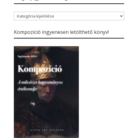
Blogbejegyzések
kategóriái
Kompozíció ingyenesen letölthető könyv!