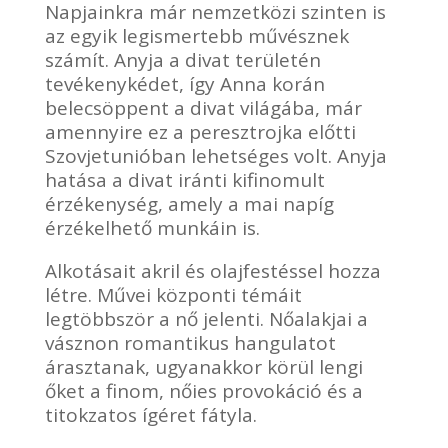
Napjainkra már nemzetközi szinten is
az egyik legismertebb művésznek
számít. Anyja a divat területén
tevékenykédet, így Anna korán
belecsöppent a divat világába, már
amennyire ez a peresztrojka előtti
Szovjetunióban lehetséges volt. Anyja
hatása a divat iránti kifinomult
érzékenység, amely a mai napíg
érzékelhető munkáin is.
Alkotásait akril és olajfestéssel hozza
létre. Művei központi témáit
legtöbbször a nő jelenti. Nőalakjai a
vásznon romantikus hangulatot
árasztanak, ugyanakkor körül lengi
őket a finom, nőies provokáció és a
titokzatos ígéret fátyla.