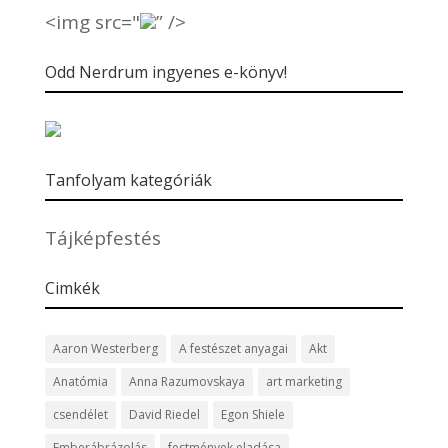
<img src="
” />
Odd Nerdrum ingyenes e-könyv!
Tanfolyam kategóriák
Tájképfestés
Cimkék
Aaron Westerberg
A festészet anyagai
Akt
Anatómia
Anna Razumovskaya
art marketing
csendélet
David Riedel
Egon Shiele
Emberábrázolás
festmények eladása