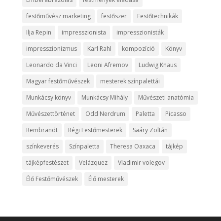
festőművész marketing
festőszer
Festőtechnikák
Ilja Repin
impresszionista
impresszionisták
impresszionizmus
Karl Rahl
kompozíció
Könyv
Leonardo da Vinci
Leoni Afremov
Ludwig Knaus
Magyar festőművészek
mesterek színpalettái
Munkácsy könyv
Munkácsy Mihály
Művészeti anatómia
Művészettörténet
Odd Nerdrum
Paletta
Picasso
Rembrandt
Régi Festőmesterek
Saáry Zoltán
színkeverés
Színpaletta
Theresa Oaxaca
tájkép
tájképfestészet
Velázquez
Vladimir volegov
Élő Festőművészek
Élő mesterek