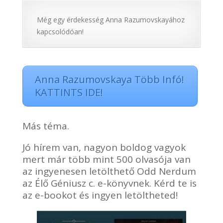
Még egy érdekesség Anna Razumovskayához
kapcsolódóan!
Anna Razumovskaya Több Infó!
KATTINTS IDE!
Más téma.
Jó hírem van, nagyon boldog vagyok
mert már
több mint 500 olvasója van
az ingyenesen letölthető Odd Nerdum
az Élő Géniusz c. e-könyvnek. Kérd te is
az e-bookot és ingyen letöltheted!