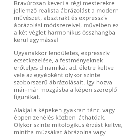
Bravúrosan keveri a régi mesterekre
jellemző realista ábrázolást a modern
művészet, absztrakt és expresszív
ábrázolási módszereivel, műveiben ez
a két véglet harmonikus összhangba
kerül egymással.
Ugyanakkor lendületes, expresszív
ecsetkezelése, a festményeknek
erőteljes dinamikát ad, életre keltve
vele az egyébként olykor szinte
szoborszerű ábrázolásait, így hozva
már-már mozgásba a képen szereplő
figurákat.
Alakjai a képeken gyakran tánc, vagy
éppen zenélés közben láthatóak.
Olykor szinte mitologikus érzést keltve,
mintha múzsákat ábrázolna vagy