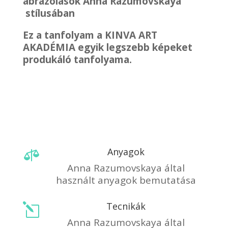
ábrázolások Anna Razumovskaya
stílusában
Ez a tanfolyam a KINVA ART
AKADÉMIA egyik legszebb képeket
produkáló tanfolyama.
Anyagok

Anna Razumovskaya által
használt anyagok bemutatása
Tecnikák
l
Anna Razumovskaya által