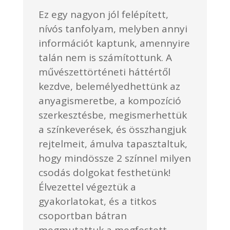
Ez egy nagyon jól felépített,
nívós tanfolyam, melyben annyi
információt kaptunk, amennyire
talán nem is számítottunk. A
művészettörténeti háttértől
kezdve, belemélyedhettünk az
anyagismeretbe, a kompozíció
szerkesztésbe, megismerhettük
a színkeverések, és összhangjuk
rejtelmeit, ámulva tapasztaltuk,
hogy mindössze 2 színnel milyen
csodás dolgokat festhetünk!
Élvezettel végeztük a
gyakorlatokat, és a titkos
csoportban bátran
megmutattuk a megfestett