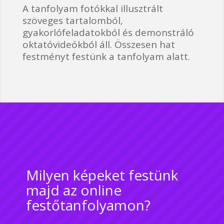
A tanfolyam fotókkal illusztrált
szöveges tartalomból,
gyakorlófeladatokból és demonstráló
oktatóvideókból áll. Összesen hat
festményt festünk a tanfolyam alatt.
Milyen képeket festünk
majd az online
festőtanfolyamon?