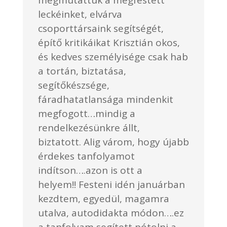
leckéinket, elvárva
csoporttársaink segítségét,
építő kritikáikat Krisztián okos,
és kedves személyisége csak hab
a tortán, biztatása,
segítőkészsége,
fáradhatatlansága mindenkit
megfogott…mindig a
rendelkezésünkre állt,
biztatott. Alig várom, hogy újabb
érdekes tanfolyamot
indítson….azon is ott a
helyem!! Festeni idén januárban
kezdtem, egyedül, magamra
utalva, autodidakta módon….ez
a tanfolyam segített pótolni a