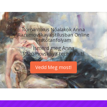
Romantikus Nőalakok Anna
Razumovskaya stílusban Online
Festőtanfolyam
Ismerd meg Anna
Razumovskaya technikáit!
Vedd Meg most!