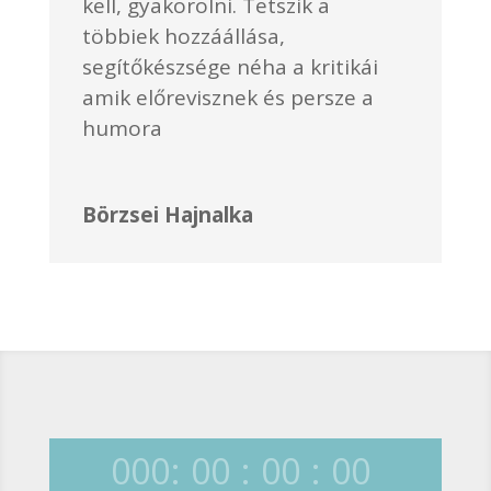
kell, gyakorolni. Tetszik a
többiek hozzáállása,
segítőkészsége néha a kritikái
amik előrevisznek és persze a
humora
Börzsei Hajnalka
000
:
00
:
00
:
00