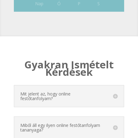
Nap
Ó
P
S
Gyakran Ismételt
Kérdések
Mit jelent az, hogy online
festőtanfolyam?
Miből áll egy ilyen online festőtanfolyam
tananyaga?