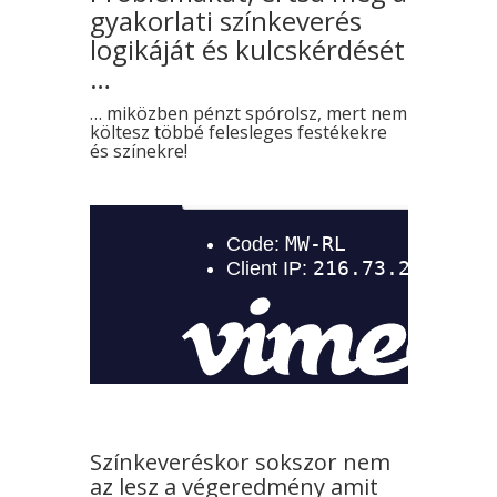
gyakorlati színkeverés
logikáját és kulcskérdését
…
… miközben pénzt spórolsz, mert nem
költesz többé felesleges festékekre
és színekre!
Színkeveréskor sokszor nem
az lesz a végeredmény amit