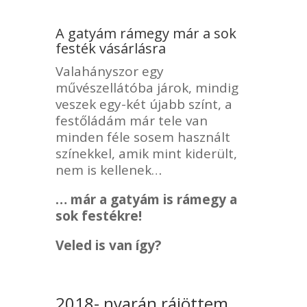
A gatyám rámegy már a sok
festék vásárlásra
Valahányszor egy
művészellátóba járok, mindig
veszek egy-két újabb színt, a
festőládám már tele van
minden féle sosem használt
színekkel, amik mint kiderült,
nem is kellenek…
… már a gatyám is rámegy a
sok festékre!
Veled is van így?
2018- nyarán rájöttem,