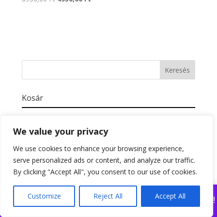
price
price
was:
is:
8950,00 Ft.
4950,00 Ft.
Kosár
Blogbejegyzések kategóriái
We value your privacy
We use cookies to enhance your browsing experience,
Blogbejegyzések
serve personalized ads or content, and analyze our traffic.
kategóriái
By clicking "Accept All", you consent to our use of cookies.
Kompozíció ingyenesen letölthető könyv!
Customize
Reject All
Accept All
Nézd meg legújabb online festőtanfolyamunkat!
Bezárás