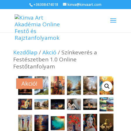
+36308474018
kinva@kinvaart.com
Kezdőlap
/
Akció
/ Színkeverés a
Festészetben 1.0 Online
Festőtanfolyam
Akció!