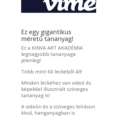
Ez egy
gigantikus
méretű
tananyag!
Ez a KINVA ART AKADÉMIA
legnagyobb tananyaga
jelenleg!
Több mint 60 leckéből áll!
Minden leckéhez van videó és
képekkel illusztrált szöveges
tananyag is!
A videón és a szöveges leíráson
kívül, hanganyagban is