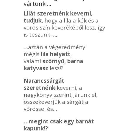
vártunk …
Lilát szeretnénk keverni,
tudjuk,
hogy a lila a kék és a
vörös szín keverékéből lesz, így
is teszünk …,
…aztán a végeredmény
mégis
lila helyett
,
valami
szörnyű, barna
katyvasz
lesz!?
Narancssárgát
szeretnénk
keverni, a
nagykönyv szerint járunk el,
összekeverjük a sárgát a
vörössel és…
…megint csak egy barnát
kapunk!?