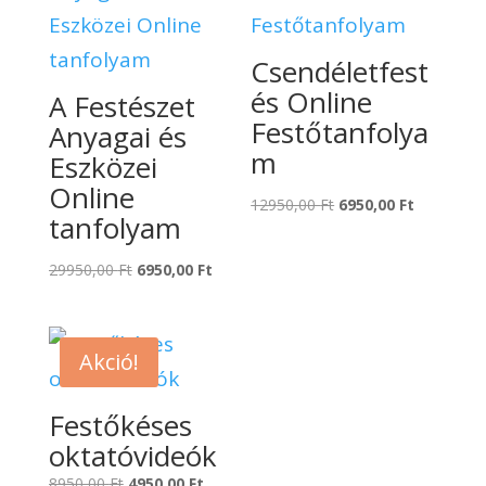
Csendéletfest
és Online
A Festészet
Festőtanfolya
Anyagai és
m
Eszközei
Online
Original
Current
12950,00
Ft
6950,00
Ft
tanfolyam
price
price
was:
is:
Original
Current
29950,00
Ft
6950,00
Ft
12950,00 Ft.
6950,00 Ft
price
price
was:
is:
29950,00 Ft.
6950,00 Ft.
Akció!
Festőkéses
oktatóvideók
Original
Current
8950,00
Ft
4950,00
Ft