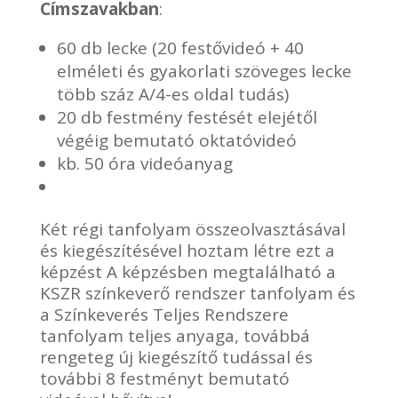
Címszavakban
:
60 db lecke (20 festővideó + 40
elméleti és gyakorlati szöveges lecke
több száz A/4-es oldal tudás)
20 db festmény festését elejétől
végéig bemutató oktatóvideó
kb. 50 óra videóanyag
Két régi tanfolyam összeolvasztásával
és kiegészítésével hoztam létre ezt a
képzést A képzésben megtalálható a
KSZR színkeverő rendszer tanfolyam és
a Színkeverés Teljes Rendszere
tanfolyam teljes anyaga, továbbá
rengeteg új kiegészítő tudással és
további 8 festményt bemutató