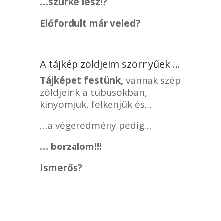
…szürke lesz!?
Előfordult már veled?
A tájkép zöldjeim szörnyűek …
Tájképet festünk,
vannak szép
zöldjeink a tubusokban,
kinyomjuk, felkenjük és…
…a végeredmény pedig…
… borzalom!!!
Ismerős?