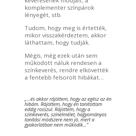
keverésének módjait, a
komplementer színpárok
lényegét, stb.
Tudom, hogy meg is értették,
mikor visszakérdeztem, akkor
láthattam, hogy tudják.
Mégis, még ezek után sem
működött náluk rendesen a
színkeverés, rendre elkövették
a fentebb felsorolt hibákat…
„…és akkor rájöttem, hogy az egész az én
hibám. Rájöttem, hogy én tanítottam
eddig rosszul. Rájöttem, hogy a
színkeverés, színelmélet, hagyományos
tanítási módszere nem jó, mert a
gyakorlatban nem működik…”