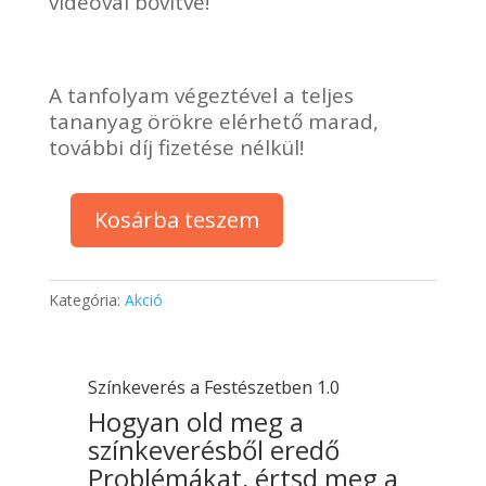
videóval bővítve!
A tanfolyam végeztével a teljes
tananyag örökre elérhető marad,
további díj fizetése nélkül!
Kosárba teszem
Színkeverés
a
Festészetben
Kategória:
Akció
1.0
Online
Festőtanfolyam
mennyiség
Színkeverés a Festészetben 1.0
Hogyan old meg a
színkeverésből eredő
Problémákat, értsd meg a