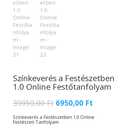
Színkeverés a Festészetben
1.0 Online Festőtanfolyam
Original
Current
39950,00
Ft
6950,00
Ft
price
price
was:
is:
Színkeverés a Festészetben 1.0 Online
39950,00 Ft.
6950,00 Ft
Festészeti Tanfolyam