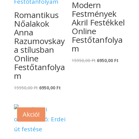
Modern
Festmények
Romantikus
Akril Festékkel
Nőalakok
Online
Anna
Festőtanfolya
Razumovskay
m
a stílusban
Online
Original
Current
15950,00
Ft
6950,00
Ft
Festőtanfolya
price
price
m
was:
is:
15950,00 Ft.
6950,00 Ft
Original
Current
15950,00
Ft
6950,00
Ft
price
price
was:
is:
15950,00 Ft.
6950,00 Ft.
Akció!