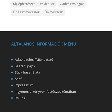
tájképfestészet
Velázquez
Vladimir volegov
Élő Festőművészek
Élő mesterek
ÁLTALÁNOS INFORMÁCIÓK MENÜ
Adatkezelési Tájékoztató
Szerzői jogok
Sütik használata
Ászf
Impresszum
Ingyenes e-könyvek festészeti témában
Rólunk