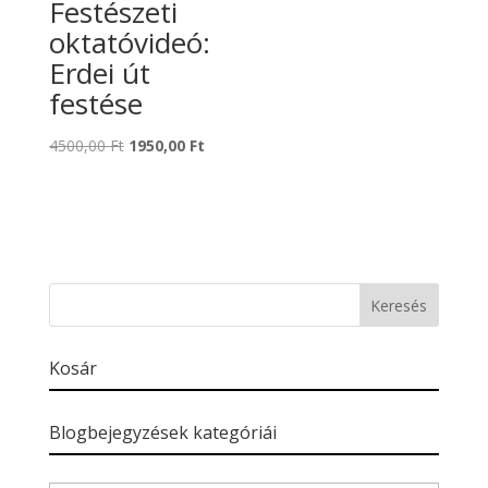
Festészeti
oktatóvideó:
Erdei út
festése
Original
Current
4500,00
Ft
1950,00
Ft
price
price
was:
is:
4500,00 Ft.
1950,00 Ft.
Kosár
Blogbejegyzések kategóriái