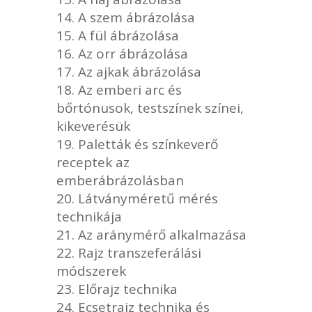
A szem ábrázolása
A fül ábrázolása
Az orr ábrázolása
Az ajkak ábrázolása
Az emberi arc és
bőrtónusok, testszínek színei,
kikeverésük
Paletták és színkeverő
receptek az
emberábrázolásban
Látványméretű mérés
technikája
Az aránymérő alkalmazása
Rajz transzeferálási
módszerek
Előrajz technika
Ecsetrajz technika és