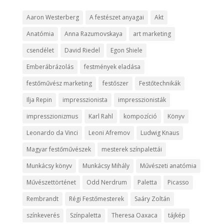
Aaron Westerberg
A festészet anyagai
Akt
Anatómia
Anna Razumovskaya
art marketing
csendélet
David Riedel
Egon Shiele
Emberábrázolás
festmények eladása
festőművész marketing
festőszer
Festőtechnikák
Ilja Repin
impresszionista
impresszionisták
impresszionizmus
Karl Rahl
kompozíció
Könyv
Leonardo da Vinci
Leoni Afremov
Ludwig Knaus
Magyar festőművészek
mesterek színpalettái
Munkácsy könyv
Munkácsy Mihály
Művészeti anatómia
Művészettörténet
Odd Nerdrum
Paletta
Picasso
Rembrandt
Régi Festőmesterek
Saáry Zoltán
színkeverés
Színpaletta
Theresa Oaxaca
tájkép