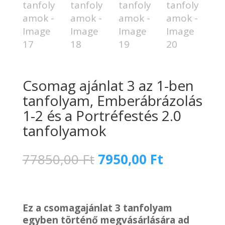
Csomag ajánlat 3 az 1-ben
tanfolyam, Emberábrázolás
1-2 és a Portréfestés 2.0
tanfolyamok
Original
Current
77850,00
Ft
7950,00
Ft
price
price
was:
is:
77850,00 Ft.
7950,00 Ft
Ez a csomagajánlat 3 tanfolyam
egyben történő megvásárlására ad