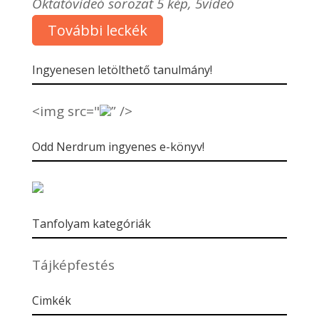
Oktatóvideó sorozat 5 kép, 5videó
További leckék
Ingyenesen letölthető tanulmány!
<img src="
” />
Odd Nerdrum ingyenes e-könyv!
Tanfolyam kategóriák
Tájképfestés
Cimkék