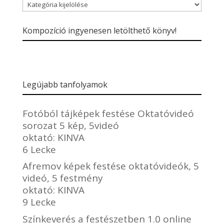
Blogbejegyzések
kategóriái
Kompozíció ingyenesen letölthető könyv!
Legújabb tanfolyamok
Fotóból tájképek festése Oktatóvideó
sorozat 5 kép, 5videó
oktató:
KINVA
6 Lecke
Afremov képek festése oktatóvideók, 5
videó, 5 festmény
oktató:
KINVA
9 Lecke
Színkeverés a festészetben 1.0 online