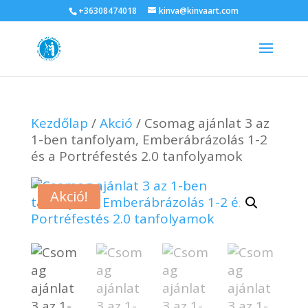
+36308474018
kinva@kinvaart.com
Kezdőlap
/
Akció
/ Csomag ajánlat 3 az
1-ben tanfolyam, Emberábrázolás 1-2
és a Portréfestés 2.0 tanfolyamok
Akció!