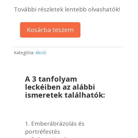
További részletek lentebb olvashatók!
Kosárba teszem
Csomag
ajánlat
3
Kategória:
Akció
az
1-
ben
tanfolyam,
A 3 tanfolyam
Emberábrázolás
leckéiben az alábbi
1-
ismeretek találhatók:
2
és
a
Portréfestés
Emberábrázolás és
2.0
portréfestés
tanfolyamok