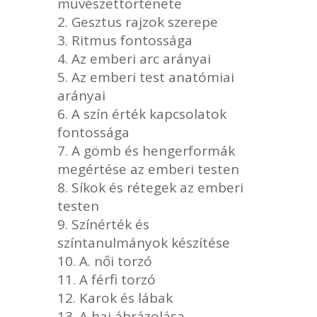
művészettörténete
mennyiség
Gesztus rajzok szerepe
Ritmus fontossága
Az emberi arc arányai
Az emberi test anatómiai
arányai
A szín érték kapcsolatok
fontossága
A gömb és hengerformák
megértése az emberi testen
Síkok és rétegek az emberi
testen
Színérték és
színtanulmányok készítése
A. női torzó
A férfi torzó
Karok és lábak
A haj ábrázolása