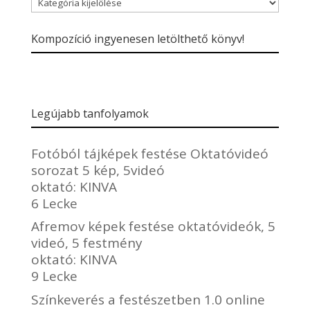
Blogbejegyzések
kategóriái
Kompozíció ingyenesen letölthető könyv!
Legújabb tanfolyamok
Fotóból tájképek festése Oktatóvideó
sorozat 5 kép, 5videó
oktató:
KINVA
6 Lecke
Afremov képek festése oktatóvideók, 5
videó, 5 festmény
oktató:
KINVA
9 Lecke
Színkeverés a festészetben 1.0 online