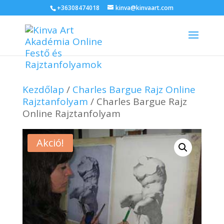
+36308474018
kinva@kinvaart.com
Kezdőlap
/
Charles Bargue Rajz Online
Rajztanfolyam
/ Charles Bargue Rajz
Online Rajztanfolyam
Akció!