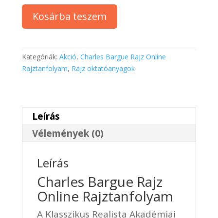
Charles
Kosárba teszem
Bargue
Rajz
Online
Rajztanfolyam
Kategóriák:
Akció
,
Charles Bargue Rajz Online
mennyiség
Rajztanfolyam
,
Rajz oktatóanyagok
Leírás
Vélemények (0)
Leírás
Charles Bargue Rajz
Online Rajztanfolyam
A Klasszikus Realista Akadémiai