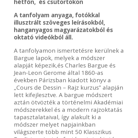
was:
is:
hétfőn, és csütörtökön
12950,00 Ft.
6950,00 F
A tanfolyam anyaga, fotókkal
illusztrált szöveges leírásokból,
hanganyagos magyarázatokból és
oktató videókból áll.
A tanfolyamon ismertetésre kerülnek a
Bargue lapok, melyek a módszer
alapját képezik,és Charles Bargue és
Jean-Leon Gerome által 1860-as
években Párizsban kiadott könyv a
„Cours de Dessin – Rajz kurzus” alapján
lett kifejlesztve. A bargue módszert
aztán ötvözték a történelmi Akadémiai
módszerekkel és a modern rajzoktatás
tapasztalataival, így alakult ki a
módszer melyet napjainkban
világszerte több mint 50 Klasszikus