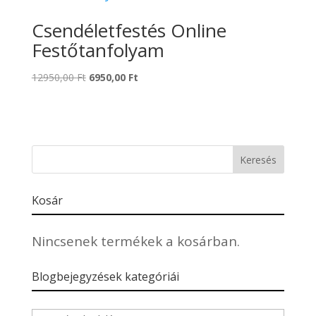
Csendéletfestés Online
Festőtanfolyam
Original
Current
12950,00
Ft
6950,00
Ft
price
price
was:
is:
12950,00 Ft.
6950,00 Ft.
Kosár
Nincsenek termékek a kosárban.
Blogbejegyzések kategóriái