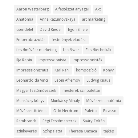
Aaron Westerberg
A festészet anyagai
Akt
Anatómia
Anna Razumovskaya
art marketing
csendélet
David Riedel
Egon Shiele
Emberábrázolás
festmények eladása
festőművész marketing
festőszer
Festőtechnikák
Ilja Repin
impresszionista
impresszionisták
impresszionizmus
Karl Rahl
kompozíció
Könyv
Leonardo da Vinci
Leoni Afremov
Ludwig Knaus
Magyar festőművészek
mesterek színpalettái
Munkácsy könyv
Munkácsy Mihály
Művészeti anatómia
Művészettörténet
Odd Nerdrum
Paletta
Picasso
Rembrandt
Régi Festőmesterek
Saáry Zoltán
színkeverés
Színpaletta
Theresa Oaxaca
tájkép