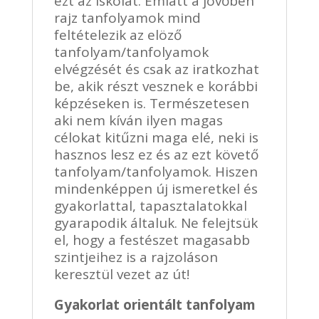
ezt az iskolát. Emiatt a jövőben
rajz tanfolyamok mind
feltételezik az elöző
tanfolyam/tanfolyamok
elvégzését és csak az iratkozhat
be, akik részt vesznek e korábbi
képzéseken is. Természetesen
aki nem kíván ilyen magas
célokat kitűzni maga elé, neki is
hasznos lesz ez és az ezt követő
tanfolyam/tanfolyamok. Hiszen
mindenképpen új ismeretkel és
gyakorlattal, tapasztalatokkal
gyarapodik általuk. Ne felejtsük
el, hogy a festészet magasabb
szintjeihez is a rajzoláson
keresztül vezet az út!
Gyakorlat orientált tanfolyam