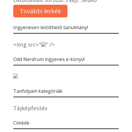
További leckék
Ingyenesen letölthető tanulmány!
<img src="
” />
Odd Nerdrum ingyenes e-könyv!
Tanfolyam kategóriák
Tájképfestés
Cimkék