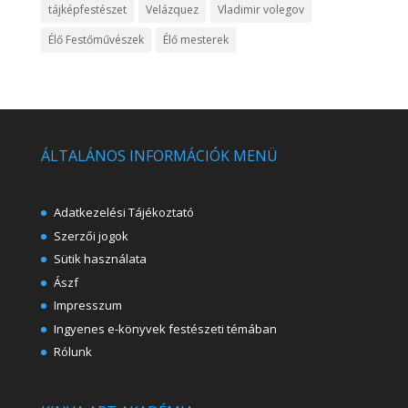
tájképfestészet
Velázquez
Vladimir volegov
Élő Festőművészek
Élő mesterek
ÁLTALÁNOS INFORMÁCIÓK MENÜ
Adatkezelési Tájékoztató
Szerzői jogok
Sütik használata
Ászf
Impresszum
Ingyenes e-könyvek festészeti témában
Rólunk