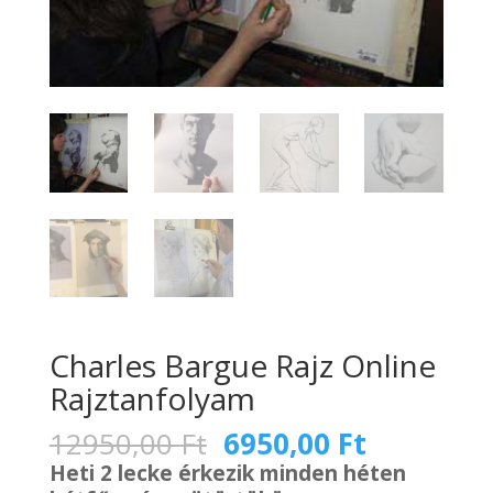
Charles Bargue Rajz Online
Rajztanfolyam
Original
Current
12950,00
Ft
6950,00
Ft
price
price
Heti 2 lecke érkezik minden héten