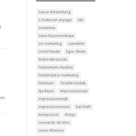
Aaron Westerberg
A festészet anyagai
Akt
l
Anatómia
Anna Razumovskaya
art marketing
csendélet
David Riedel
Egon Shiele
Emberábrázolás
festmények eladása
festőművész marketing
festőszer
Festőtechnikák
Ilja Repin
impresszionista
ern
impresszionisták
impresszionizmus
Karl Rahl
kompozíció
Könyv
s
Leonardo da Vinci
Leoni Afremov