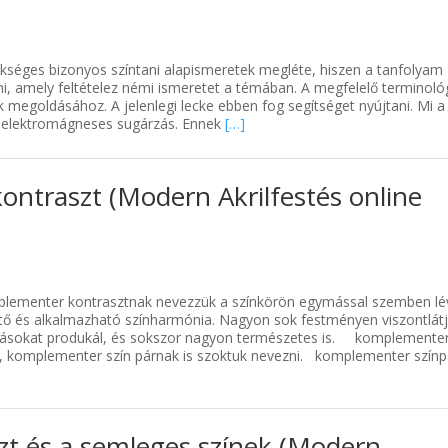
kséges bizonyos színtani alapismeretek megléte, hiszen a tanfolyam
i, amely feltételez némi ismeretet a témában. A megfelelő terminoló
k megoldásához. A jelenlegi lecke ebben fog segítséget nyújtani. Mi a
y elektromágneses sugárzás. Ennek
[…]
ontraszt (Modern Akrilfestés online
lementer kontrasztnak nevezzük a színkörön egymással szemben lé
tő és alkalmazható színharmónia. Nagyon sok festményen viszontlátj
tásokat produkál, és sokszor nagyon természetes is. komplemente
, komplementer szín párnak is szoktuk nevezni. komplementer színp
zt és a semleges színek (Modern