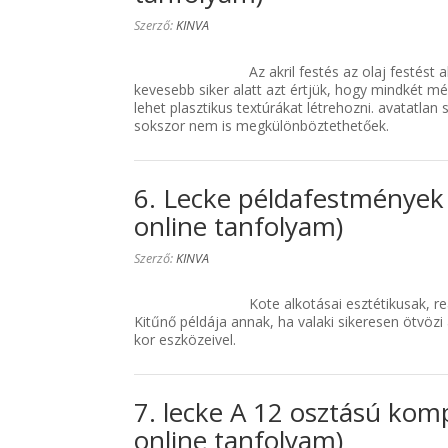
Szerző:
KINVA
Az akril festés az olaj festést 
kevesebb siker alatt azt értjük, hogy mindkét m
lehet plasztikus textúrákat létrehozni. avatatla
sokszor nem is megkülönböztethetőek.
6. Lecke példafestmények
online tanfolyam)
Szerző:
KINVA
Kote alkotásai esztétikusak, r
Kitűnő példája annak, ha valaki sikeresen ötvöz
kor eszközeivel.
7. lecke A 12 osztású kom
online tanfolyam)