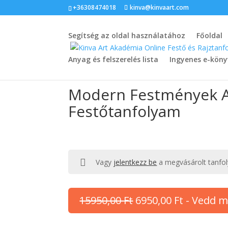
+36308474018
kinva@kinvaart.com
Segítség az oldal használatához
Főoldal
Anyag és felszerelés lista
Ingyenes e-köny
Modern Festmények Ak
Festőtanfolyam
Vagy
jelentkezz be
a megvásárolt tanfo
Original
Current
15950,00
Ft
6950,00
Ft
- Vedd m
price
price