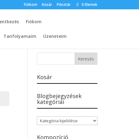
Fiókom
Kosár
Pénztár
0 Elemek
lentkezés
Fiókom
Tanfolyamaim
Üzeneteim
Kosár
Blogbejegyzések
kategóriái
Blogbejegyzések
kategóriái
Kompozíció