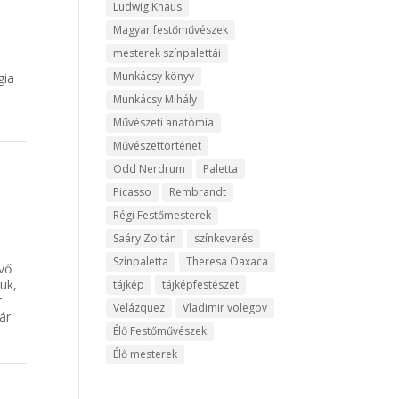
Ludwig Knaus
Magyar festőművészek
mesterek színpalettái
Munkácsy könyv
gia
Munkácsy Mihály
Művészeti anatómia
Művészettörténet
Odd Nerdrum
Paletta
Picasso
Rembrandt
Régi Festőmesterek
Saáry Zoltán
színkeverés
Színpaletta
Theresa Oaxaca
vő
uk,
tájkép
tájképfestészet
r
Velázquez
Vladimir volegov
ár
Élő Festőművészek
Élő mesterek