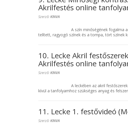
Akrilfestés online tanfoly
Szerző:
KINVA
A szín minőségének fogalma a sz
telített, ragyogó színek és a tompa, tört színek 
10. Lecke Akril festőszere
Akrilfestés online tanfoly
Szerző:
KINVA
A leckében az akril festőszer
kívül a tanfolyamhoz szükséges anyag és felszere
11. Lecke 1. festővideó (M
Szerző:
KINVA