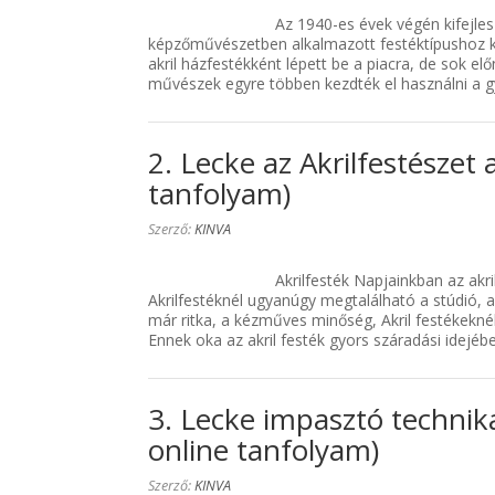
Az 1940-es évek végén kifejles
képzőművészetben alkalmazott festéktípushoz kép
akril házfestékként lépett be a piacra, de sok el
művészek egyre többen kezdték el használni a g
2. Lecke az Akrilfestészet
tanfolyam)
Szerző:
KINVA
Akrilfesték Napjainkban az akr
Akrilfestéknél ugyanúgy megtalálható a stúdió, a
már ritka, a kézműves minőség, Akril festékekn
Ennek oka az akril festék gyors száradási idejé
3. Lecke impasztó technika
online tanfolyam)
Szerző:
KINVA