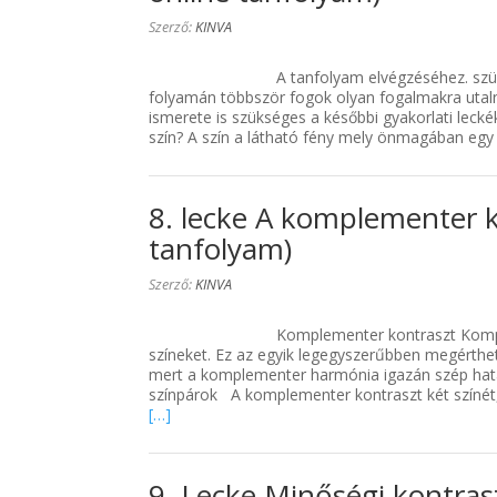
Szerző:
KINVA
A tanfolyam elvégzéséhez. szü
folyamán többször fogok olyan fogalmakra utaln
ismerete is szükséges a későbbi gyakorlati lecké
szín? A szín a látható fény mely önmagában eg
8. lecke A komplementer k
tanfolyam)
Szerző:
KINVA
Komplementer kontraszt Komp
színeket. Ez az egyik legegyszerűbben megérthe
mert a komplementer harmónia igazán szép ha
színpárok A komplementer kontraszt két színét
[…]
9. Lecke Minőségi kontras