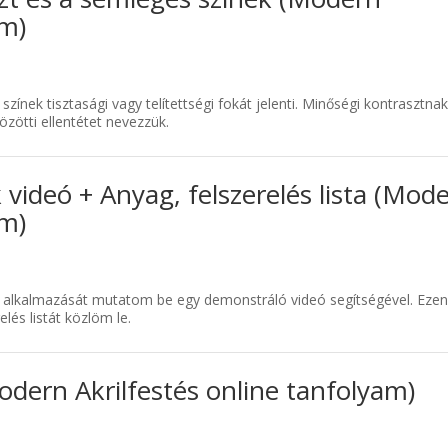
am)
ínek tisztasági vagy telítettségi fokát jelenti. Minőségi kontrasztnak
közötti ellentétet nevezzük.
k videó + Anyag, felszerelés lista (Mod
am)
ek alkalmazását mutatom be egy demonstráló videó segítségével. Eze
lés listát közlöm le.
odern Akrilfestés online tanfolyam)