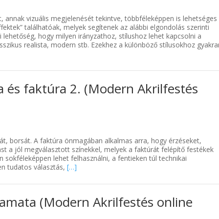
, annak vizuális megjelenését tekintve, többféleképpen is lehetséges
fektek” találhatóak, melyek segítenek az alábbi elgondolás szerinti
i lehetőség, hogy milyen irányzathoz, stílushoz lehet kapcsolni a
klasszikus realista, modern stb. Ezekhez a különböző stílusokhoz gyakr
 és faktúra 2. (Modern Akrilfestés
vát, borsát. A faktúra önmagában alkalmas arra, hogy érzéseket,
st a jól megválasztott színekkel, melyek a faktúrát felépítő festékek
n sokféleképpen lehet felhasználni, a fentieken túl technikai
en tudatos választás,
[…]
lyamata (Modern Akrilfestés online