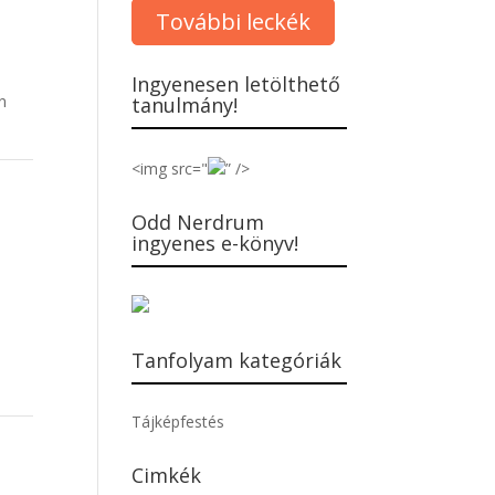
További leckék
Ingyenesen letölthető
an
tanulmány!
<img src="
” />
Odd Nerdrum
ingyenes e-könyv!
Tanfolyam kategóriák
Tájképfestés
Cimkék