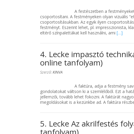
A festészetben a festményeket
csoportosítani. A festményeken olyan vizuális “ef
csoportosításukban. Az egyik ilyen csoportosítás
festményt. Eszerint lehet, pl. impresszionista, 
eltérő színpalettákat kell használni, ami
[…]
4. Lecke impasztó technika
online tanfolyam)
Szerző:
KINVA
A faktúra, adja a festmény sa
gondolatokat váltson ki a szemlélőből. Ezt a hatá
jellemzői, tovább lehet fokozni. A faktúrát nagyo
megoldásokat is a kezünkbe ad. A faktúra részb
5. Lecke Az akrilfestés fo
tanfolyam)