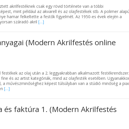
ztett akrilfestéknek csak egy rövid története van a többi
est, mint például az akvarell és az olajfestékek stb. A polimer alap
őnye hamar felkeltette a festők figyelmét. Az 1950-es évek elején a
yorsan száradó akril
[…]
 anyagai (Modern Akrilfestés online
il festékek az olaj után a 2. leggyakrabban alkalmazott festékrendszer
 fine és az artist kategóriák, mind az olajfesték esetében. Ugyanakkor
él, a művészminőséghez képest túlsúlyban van a stúdió minőség a pia
ben
[…]
 és faktúra 1. (Modern Akrilfestés