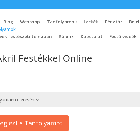
Blog
Webshop
Tanfolyamok
Leckék
Pénztár
Beje
vek festészeti témában
Rólunk
Kapcsolat
Festő videók
ril Festékkel Online
lyamaim eléréséhez
eg ezt a Tanfolyamot