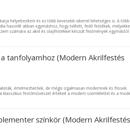
akarja helyettesíteni és ez több kevesebb sikerrel lehetséges is. A több
édia hasonlít abban egymáshoz, hogy telített, fedő festékek, melyekke
n szem számára az akril és olajfestékkel készült festmények egymástól
 a tanfolyamhoz (Modern Akrilfestés
ealisták, értelmezhetőek, de mégis izgalmasan modernnek és frissek.
i a klasszikus festőművészet értékeit a modern szemlélettel és a mod
plementer színkör (Modern Akrilfesté