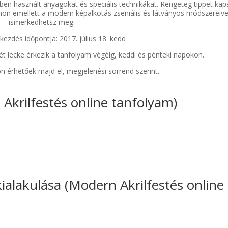
en használt anyagokat és speciális technikákat. Rengeteg tippet kap
mon emellett a modern képalkotás zseniális és látványos módszereive
t.
ismerkedhetsz meg.
kezdés időpontja: 2017. július 18. kedd
t lecke érkezik a tanfolyam végéig, keddi és pénteki napokon.
on érhetőek majd el, megjelenési sorrend szerint.
Akrilfestés online tanfolyam)
kialakulása (Modern Akrilfestés online