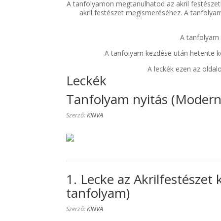
A tanfolyamon megtanulhatod az akril festészetb
was:
is:
akril festészet megismeréséhez. A tanfolya
15950,00 Ft.
6950,00 F
A tanfolyam 
A tanfolyam kezdése után hetente ké
A leckék ezen az oldal
Leckék
Tanfolyam nyitás (Modern 
Szerző:
KINVA
1. Lecke az Akrilfestészet 
tanfolyam)
Szerző:
KINVA