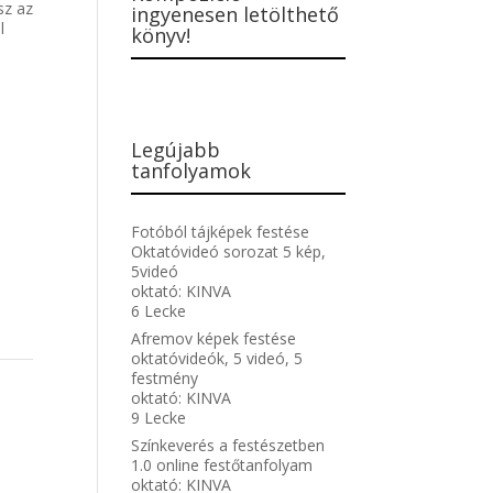
sz az
ingyenesen letölthető
l
könyv!
Legújabb
tanfolyamok
Fotóból tájképek festése
Oktatóvideó sorozat 5 kép,
5videó
oktató:
KINVA
6 Lecke
Afremov képek festése
oktatóvideók, 5 videó, 5
festmény
oktató:
KINVA
9 Lecke
Színkeverés a festészetben
1.0 online festőtanfolyam
oktató:
KINVA