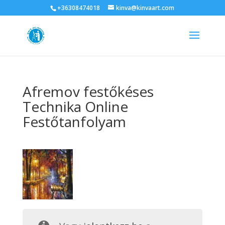
+36308474018
kinva@kinvaart.com
Afremov festőkéses
Technika Online
Festőtanfolyam