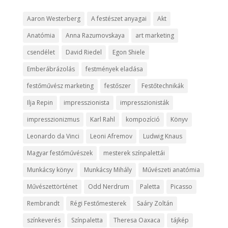
Aaron Westerberg
A festészet anyagai
Akt
Anatómia
Anna Razumovskaya
art marketing
csendélet
David Riedel
Egon Shiele
Emberábrázolás
festmények eladása
festőművész marketing
festőszer
Festőtechnikák
Ilja Repin
impresszionista
impresszionisták
impresszionizmus
Karl Rahl
kompozíció
Könyv
Leonardo da Vinci
Leoni Afremov
Ludwig Knaus
Magyar festőművészek
mesterek színpalettái
Munkácsy könyv
Munkácsy Mihály
Művészeti anatómia
Művészettörténet
Odd Nerdrum
Paletta
Picasso
Rembrandt
Régi Festőmesterek
Saáry Zoltán
színkeverés
Színpaletta
Theresa Oaxaca
tájkép