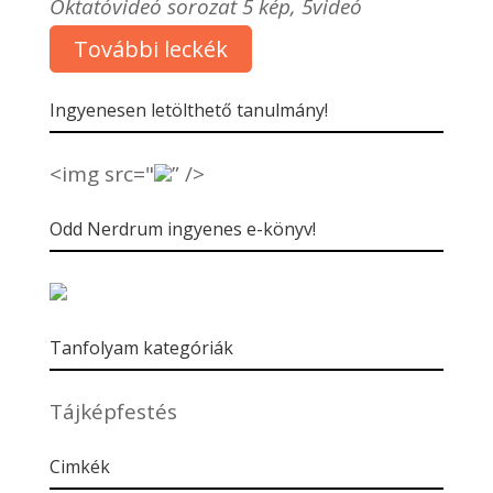
Oktatóvideó sorozat 5 kép, 5videó
További leckék
Ingyenesen letölthető tanulmány!
<img src="
” />
Odd Nerdrum ingyenes e-könyv!
Tanfolyam kategóriák
Tájképfestés
Cimkék