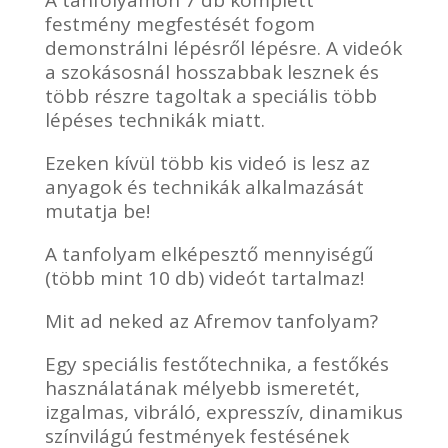
A tanfolyamon 7 db komplett
festmény megfestését fogom
demonstrálni lépésről lépésre. A videók
a szokásosnál hosszabbak lesznek és
több részre tagoltak a speciális több
lépéses technikák miatt.
Ezeken kívül több kis videó is lesz az
anyagok és technikák alkalmazását
mutatja be!
A tanfolyam elképesztő mennyiségű
(több mint 10 db) videót tartalmaz!
Mit ad neked az Afremov tanfolyam?
Egy speciális festőtechnika, a festőkés
használatának mélyebb ismeretét,
izgalmas, vibráló, expresszív, dinamikus
színvilágú festmények festésének