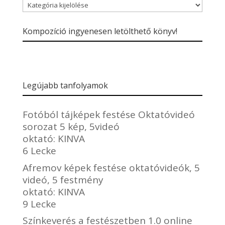
Blogbejegyzések
kategóriái
Kompozíció ingyenesen letölthető könyv!
Legújabb tanfolyamok
Fotóból tájképek festése Oktatóvideó
sorozat 5 kép, 5videó
oktató:
KINVA
6 Lecke
Afremov képek festése oktatóvideók, 5
videó, 5 festmény
oktató:
KINVA
9 Lecke
Színkeverés a festészetben 1.0 online