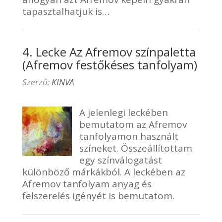
tapasztalhatjuk is…
4. Lecke Az Afremov színpaletta
(Afremov festőkéses tanfolyam)
Szerző:
KINVA
A jelenlegi leckében
bemutatom az Afremov
tanfolyamon használt
színeket. Összeállítottam
egy színválogatást
különböző márkákból. A leckében az
Afremov tanfolyam anyag és
felszerelés igényét is bemutatom.