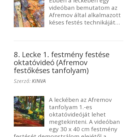
Ebben a leckében egy
videóban bemutatom az
Afremov által alkalmazott
késes festés technikáját…
8. Lecke 1. festmény festése
oktatóvideó (Afremov
festőkéses tanfolyam)
Szerző:
KINVA
A leckében az Afremov
tanfolyam 1.-es
oktatóvideóját lehet
megtekinteni. A videóban
egy 30 x 40 cm festmény
festését demonstrálom elejétől a