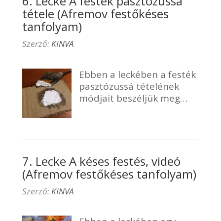
6. Lecke A festék pasztózussá
tétele (Afremov festőkéses
tanfolyam)
Szerző:
KINVA
Ebben a leckében a festék
pasztózussá tételének
módjait beszéljük meg…
7. Lecke A késes festés, videó
(Afremov festőkéses tanfolyam)
Szerző:
KINVA