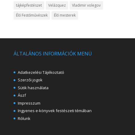
tájképfestészet
Velázquez
Vladimir volegov
Élő Festőművészek
Élő mesterek
ÁLTALÁNOS INFORMÁCIÓK MENÜ
Adatkezelési Tájékoztató
Szerzői jogok
Sütik használata
Ászf
Impresszum
Ingyenes e-könyvek festészeti témában
Rólunk