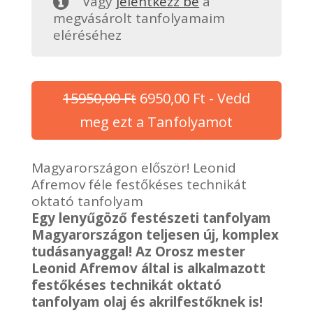
Vagy
jelentkezz be
a
megvásárolt tanfolyamaim
eléréséhez
Original
Current
15950,00
Ft
6950,00
Ft
- Vedd
price
price
meg ezt a Tanfolyamot
was:
is:
Magyarországon először! Leonid
15950,00 Ft.
6950,00 Ft.
Afremov féle festőkéses technikát
oktató tanfolyam
Egy lenyűgöző festészeti tanfolyam
Magyarországon teljesen új, komplex
tudásanyaggal! Az Orosz mester
Leonid Afremov által is alkalmazott
festőkéses technikát oktató
tanfolyam olaj és akrilfestőknek is!