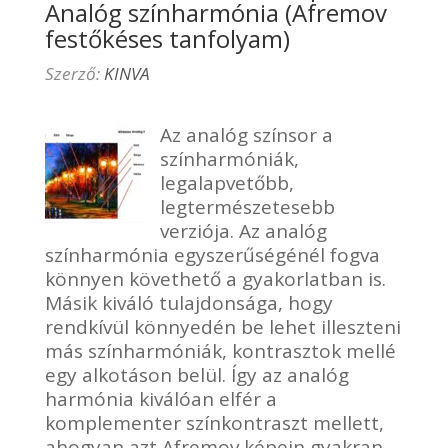
Analóg színharmónia (Afremov
festőkéses tanfolyam)
Szerző:
KINVA
Az analóg színsor a
színharmóniák,
legalapvetőbb,
legtermészetesebb
verziója. Az analóg
színharmónia egyszerűségénél fogva
könnyen követhető a gyakorlatban is.
Másik kiváló tulajdonsága, hogy
rendkívül könnyedén be lehet illeszteni
más színharmóniák, kontrasztok mellé
egy alkotáson belül. Így az analóg
harmónia kiválóan elfér a
komplementer színkontraszt mellett,
ahogyan azt Afremov képein gyakran