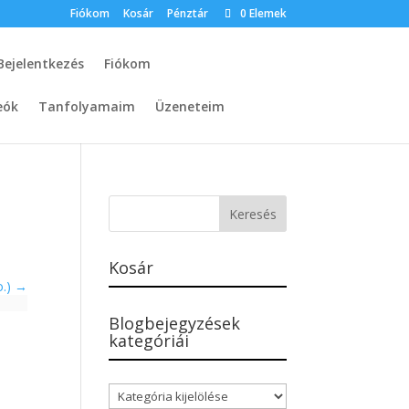
Fiókom
Kosár
Pénztár
0 Elemek
Bejelentkezés
Fiókom
eók
Tanfolyamaim
Üzeneteim
Kosár
o.)
Blogbejegyzések
kategóriái
Blogbejegyzések
kategóriái