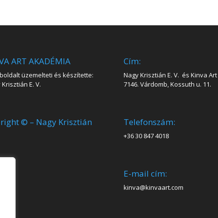
VA ART AKADÉMIA
Cím:
oldalt üzemelteti és készítette:
Nagy Krisztián E. V. és Kinva Art 
Krisztián E. V.
7146. Várdomb, Kossuth u. 11.
right © – Nagy Krisztián
Telefonszám:
+36 30 847 4018
E-mail cím:
kinva@kinvaart.com