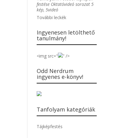
festése Oktatóvideó sorozat 5
kép, 5videó
További leckék
Ingyenesen letölthető
tanulmány!
<img src="
” />
Odd Nerdrum
ingyenes e-könyv!
Tanfolyam kategóriák
Tájképfestés