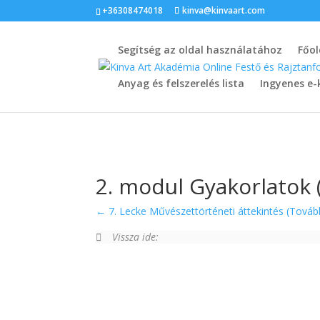
+36308474018
kinva@kinvaart.com
Segítség az oldal használatához
Főol
Anyag és felszerelés lista
Ingyenes e-
2. modul Gyakorlatok (T
7. Lecke Művészettörténeti áttekintés (Továbbfe
Vissza ide: