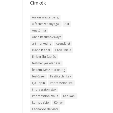
Cimkék
Aaron Westerberg
A festészet anyagai
Akt
Anatómia
Anna Razumovskaya
art marketing
csendélet
David Riedel
Egon Shiele
Emberábrázolás
festmények eladása
festőművész marketing
festőszer
Festőtechnikák
Ilja Repin
impresszionista
impresszionisták
impresszionizmus
Karl Rahl
kompozíció
Könyv
Leonardo da Vinci