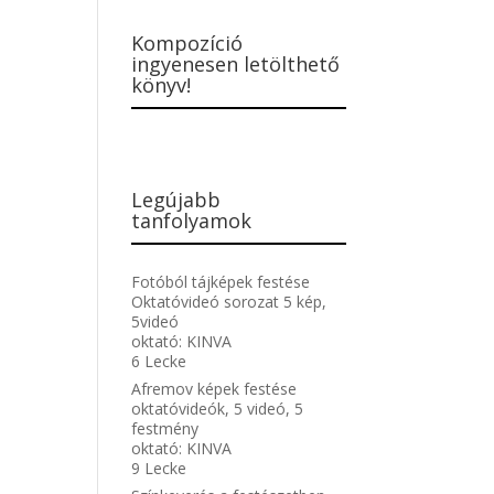
Kompozíció
ingyenesen letölthető
könyv!
Legújabb
tanfolyamok
Fotóból tájképek festése
Oktatóvideó sorozat 5 kép,
5videó
oktató:
KINVA
6 Lecke
Afremov képek festése
oktatóvideók, 5 videó, 5
festmény
oktató:
KINVA
9 Lecke