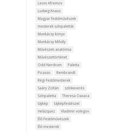
Leoni Afremov
Ludwig Knaus
Magyar festőművészek
mesterek színpalettái
Munkácsy könyv
Munkácsy Mihály
Művészeti anatómia
Művészettörténet
Odd Nerdrum
Paletta
Picasso
Rembrandt
Régi Festőmesterek
Saáry Zoltán
színkeverés
Színpaletta
Theresa Oaxaca
tájkép
tájképfestészet
Velázquez
Vladimir volegov
Élő Festőművészek
Élő mesterek