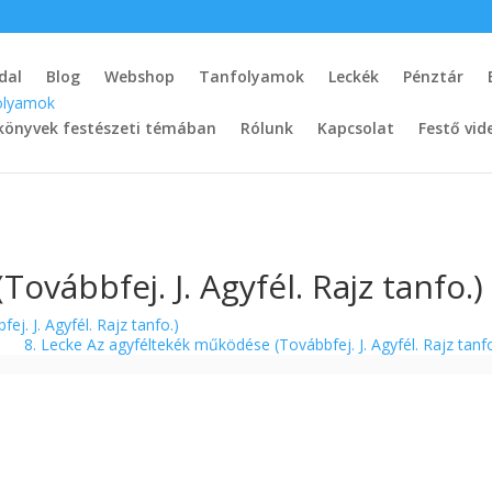
dal
Blog
Webshop
Tanfolyamok
Leckék
Pénztár
könyvek festészeti témában
Rólunk
Kapcsolat
Festő vid
ovábbfej. J. Agyfél. Rajz tanfo.)
j. J. Agyfél. Rajz tanfo.)
8. Lecke Az agyféltekék működése (Továbbfej. J. Agyfél. Rajz tanf