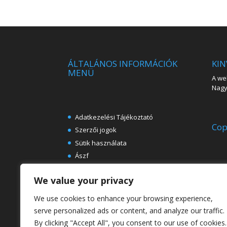
ÁLTALÁNOS INFORMÁCIÓK
KIN
MENÜ
A web
Nagy 
Adatkezelési Tájékoztató
Cop
Szerzői jogok
Sütik használata
Ászf
Impresszum
We value your privacy
Ingyenes e-könyvek festészeti
témában
We use cookies to enhance your browsing experience,
Rólunk
serve personalized ads or content, and analyze our traffic.
By clicking "Accept All", you consent to our use of cookies.