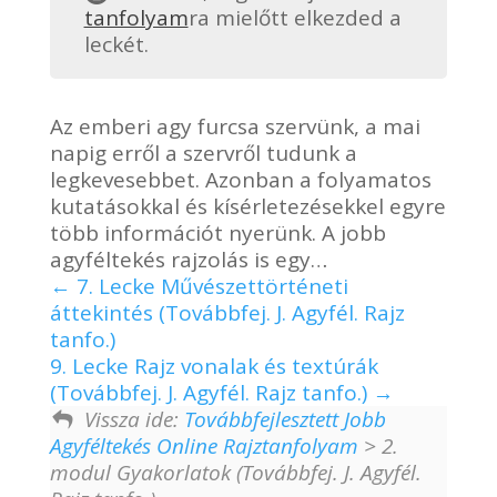
tanfolyam
ra mielőtt elkezded a
leckét.
Az emberi agy furcsa szervünk, a mai
napig erről a szervről tudunk a
legkevesebbet. Azonban a folyamatos
kutatásokkal és kísérletezésekkel egyre
több információt nyerünk. A jobb
agyféltekés rajzolás is egy…
7. Lecke Művészettörténeti
áttekintés (Továbbfej. J. Agyfél. Rajz
tanfo.)
9. Lecke Rajz vonalak és textúrák
(Továbbfej. J. Agyfél. Rajz tanfo.)
Vissza ide:
Továbbfejlesztett Jobb
Agyféltekés Online Rajztanfolyam
> 2.
modul Gyakorlatok (Továbbfej. J. Agyfél.