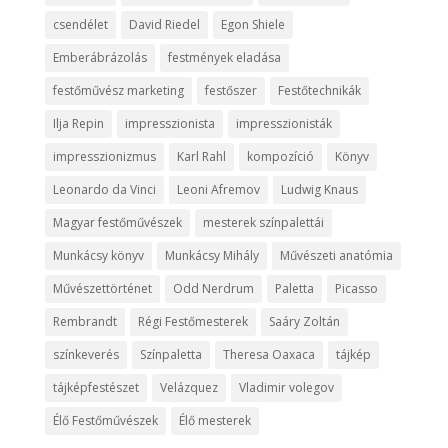
csendélet
David Riedel
Egon Shiele
Emberábrázolás
festmények eladása
festőművész marketing
festőszer
Festőtechnikák
Ilja Repin
impresszionista
impresszionisták
impresszionizmus
Karl Rahl
kompozíció
Könyv
Leonardo da Vinci
Leoni Afremov
Ludwig Knaus
Magyar festőművészek
mesterek színpalettái
Munkácsy könyv
Munkácsy Mihály
Művészeti anatómia
Művészettörténet
Odd Nerdrum
Paletta
Picasso
Rembrandt
Régi Festőmesterek
Saáry Zoltán
színkeverés
Színpaletta
Theresa Oaxaca
tájkép
tájképfestészet
Velázquez
Vladimir volegov
Élő Festőművészek
Élő mesterek