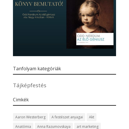
Tanfolyam kategóriák
Tájképfestés
Cimkék
Aaron Westerberg
A festészet anyagai
Akt
Anatómia
Anna Razumovskaya
art marketing