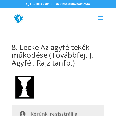
+36308474018
kinva@kinvaart.com
8. Lecke Az agyféltekék
működése (Továbbfej. J.
Agyfél. Rajz tanfo.)
Kérünk, regisztrálj a