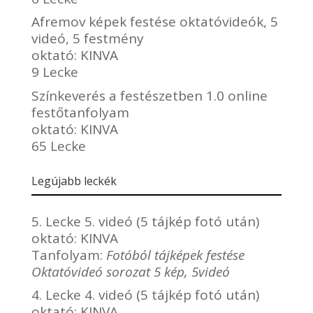
Afremov képek festése oktatóvideók, 5
videó, 5 festmény
oktató:
KINVA
9 Lecke
Színkeverés a festészetben 1.0 online
festőtanfolyam
oktató:
KINVA
65 Lecke
Legújabb leckék
5. Lecke 5. videó (5 tájkép fotó után)
oktató:
KINVA
Tanfolyam:
Fotóból tájképek festése
Oktatóvideó sorozat 5 kép, 5videó
4. Lecke 4. videó (5 tájkép fotó után)
oktató:
KINVA