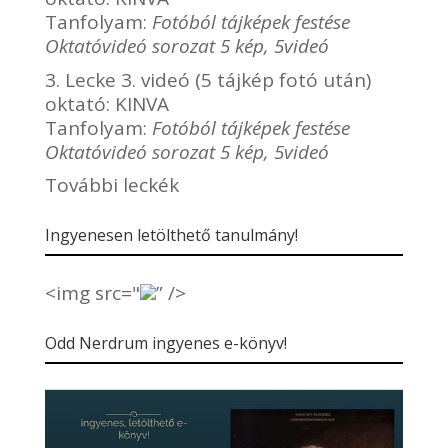
Tanfolyam:
Fotóból tájképek festése
Oktatóvideó sorozat 5 kép, 5videó
3. Lecke 3. videó (5 tájkép fotó után)
oktató:
KINVA
Tanfolyam:
Fotóból tájképek festése
Oktatóvideó sorozat 5 kép, 5videó
További leckék
Ingyenesen letölthető tanulmány!
<img src="
” />
Odd Nerdrum ingyenes e-könyv!