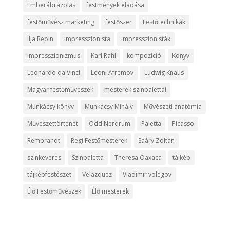
Emberábrázolás
festmények eladása
festőművész marketing
festőszer
Festőtechnikák
Ilja Repin
impresszionista
impresszionisták
impresszionizmus
Karl Rahl
kompozíció
Könyv
Leonardo da Vinci
Leoni Afremov
Ludwig Knaus
Magyar festőművészek
mesterek színpalettái
Munkácsy könyv
Munkácsy Mihály
Művészeti anatómia
Művészettörténet
Odd Nerdrum
Paletta
Picasso
Rembrandt
Régi Festőmesterek
Saáry Zoltán
színkeverés
Színpaletta
Theresa Oaxaca
tájkép
tájképfestészet
Velázquez
Vladimir volegov
Élő Festőművészek
Élő mesterek