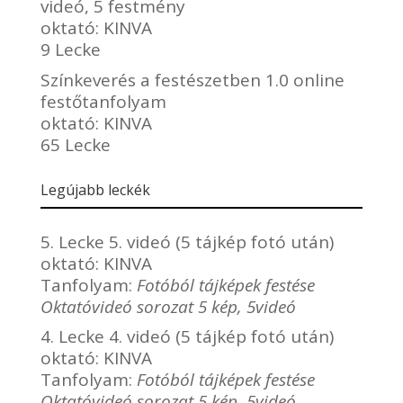
videó, 5 festmény
oktató:
KINVA
9 Lecke
Színkeverés a festészetben 1.0 online
festőtanfolyam
oktató:
KINVA
65 Lecke
Legújabb leckék
5. Lecke 5. videó (5 tájkép fotó után)
oktató:
KINVA
Tanfolyam:
Fotóból tájképek festése
Oktatóvideó sorozat 5 kép, 5videó
4. Lecke 4. videó (5 tájkép fotó után)
oktató:
KINVA
Tanfolyam:
Fotóból tájképek festése
Oktatóvideó sorozat 5 kép, 5videó