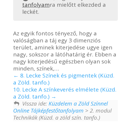
tanfolyam
ra mielőtt elkezded a
leckét.
Az egyik fontos tényező, hogy a
valóságban a táj egy 3 dimenziós
terület, aminek kiterjedése ugye igen
nagy, sokszor a látóhatárig ér. Ebben a
nagy kiterjedésű egészben olyan sok
minden, színek,…
8. Lecke Színek és pigmentek (Küzd.
a Zöld. tanfo.)
10. Lecke A színkeverés elmélete (Küzd.
a Zöld. tanfo.)
Vissza ide:
Küzdelem a Zöld Színnel
Online Tájképfestőtanfolyam
> 2. modul
Technikák (Küzd. a zöld szín. tanfo.)