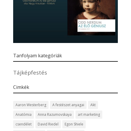
Tanfolyam kategóriák
Tájképfestés
Cimkék
Aaron Westerberg
A festészet anyagai
Akt
Anatómia
Anna Razumovskaya
art marketing
csendélet
David Riedel
Egon Shiele