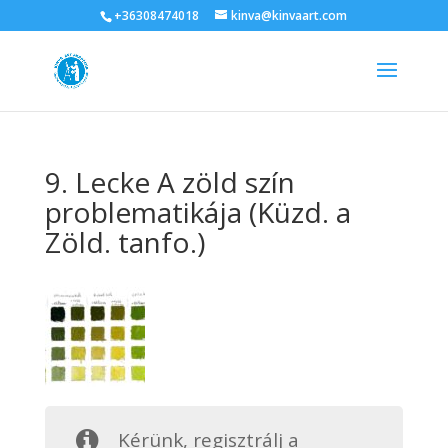
+36308474018
kinva@kinvaart.com
9. Lecke A zöld szín
problematikája (Küzd. a
Zöld. tanfo.)
Kérünk, regisztrálj a