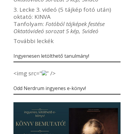
3. Lecke 3. videó (5 tájkép fotó után)
oktató:
KINVA
Tanfolyam:
Fotóból tájképek festése
Oktatóvideó sorozat 5 kép, 5videó
További leckék
Ingyenesen letölthető tanulmány!
<img src="
” />
Odd Nerdrum ingyenes e-könyv!