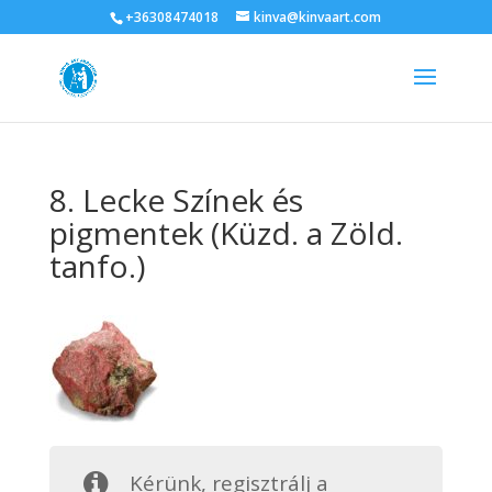
+36308474018
kinva@kinvaart.com
8. Lecke Színek és
pigmentek (Küzd. a Zöld.
tanfo.)
Kérünk, regisztrálj a