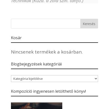
Technikák (Küzd. a zöld szín. tanfo.)
Kosár
Nincsenek termékek a kosárban.
Blogbejegyzések kategóriái
Blogbejegyzések
kategóriái
Kompozíció ingyenesen letölthető könyv!