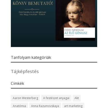
Tanfolyam kategóriák
Tájképfestés
Cimkék
Aaron Westerberg
A festészet anyagai
Akt
Anatómia
Anna Razumovskaya
art marketing