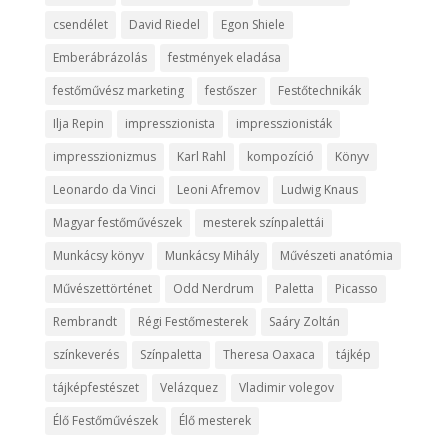
csendélet
David Riedel
Egon Shiele
Emberábrázolás
festmények eladása
festőművész marketing
festőszer
Festőtechnikák
Ilja Repin
impresszionista
impresszionisták
impresszionizmus
Karl Rahl
kompozíció
Könyv
Leonardo da Vinci
Leoni Afremov
Ludwig Knaus
Magyar festőművészek
mesterek színpalettái
Munkácsy könyv
Munkácsy Mihály
Művészeti anatómia
Művészettörténet
Odd Nerdrum
Paletta
Picasso
Rembrandt
Régi Festőmesterek
Saáry Zoltán
színkeverés
Színpaletta
Theresa Oaxaca
tájkép
tájképfestészet
Velázquez
Vladimir volegov
Élő Festőművészek
Élő mesterek