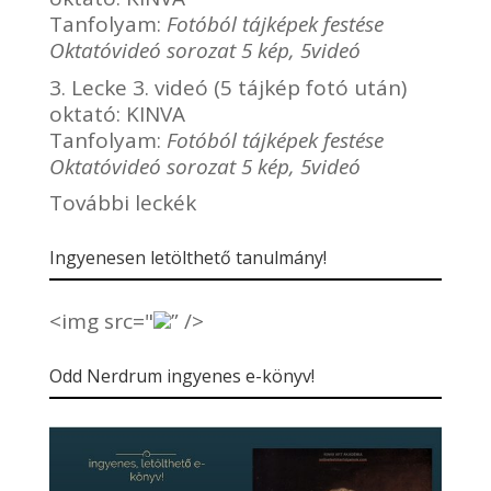
Tanfolyam:
Fotóból tájképek festése
Oktatóvideó sorozat 5 kép, 5videó
3. Lecke 3. videó (5 tájkép fotó után)
oktató:
KINVA
Tanfolyam:
Fotóból tájképek festése
Oktatóvideó sorozat 5 kép, 5videó
További leckék
Ingyenesen letölthető tanulmány!
<img src="
” />
Odd Nerdrum ingyenes e-könyv!