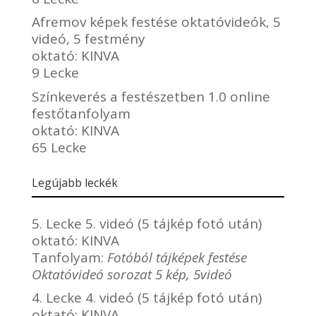
Afremov képek festése oktatóvideók, 5
videó, 5 festmény
oktató:
KINVA
9 Lecke
Színkeverés a festészetben 1.0 online
festőtanfolyam
oktató:
KINVA
65 Lecke
Legújabb leckék
5. Lecke 5. videó (5 tájkép fotó után)
oktató:
KINVA
Tanfolyam:
Fotóból tájképek festése
Oktatóvideó sorozat 5 kép, 5videó
4. Lecke 4. videó (5 tájkép fotó után)
oktató:
KINVA