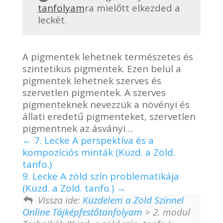
tanfolyam
ra mielőtt elkezded a
leckét.
A pigmentek lehetnek természetes és
szintetikus pigmentek. Ezen belül a
pigmentek lehetnek szerves és
szervetlen pigmentek. A szerves
pigmenteknek nevezzük a növényi és
állati eredetű pigmenteket, szervetlen
pigmentnek az ásványi…
7. Lecke A perspektíva és a
kompozíciós minták (Küzd. a Zöld.
tanfo.)
9. Lecke A zöld szín problematikája
(Küzd. a Zöld. tanfo.)
Vissza ide:
Küzdelem a Zöld Színnel
Online Tájképfestőtanfolyam
> 2. modul