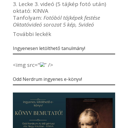
3. Lecke 3. videó (5 tájkép fotó után)
oktató:
KINVA
Tanfolyam:
Fotóból tájképek festése
Oktatóvideó sorozat 5 kép, 5videó
További leckék
Ingyenesen letölthető tanulmány!
<img src="
” />
Odd Nerdrum ingyenes e-könyv!