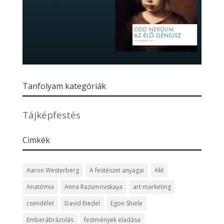
Tanfolyam kategóriák
Tájképfestés
Cimkék
Aaron Westerberg
A festészet anyagai
Akt
Anatómia
Anna Razumovskaya
art marketing
csendélet
David Riedel
Egon Shiele
Emberábrázolás
festmények eladása