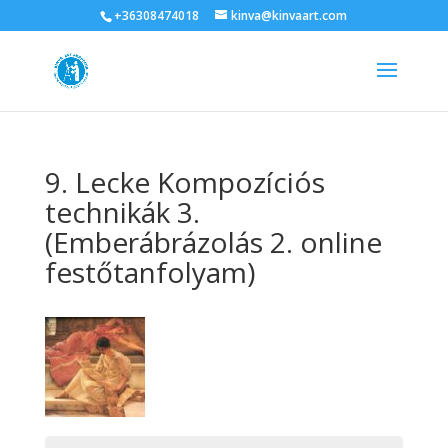
+36308474018
kinva@kinvaart.com
9. Lecke Kompozíciós
technikák 3.
(Emberábrázolás 2. online
festőtanfolyam)