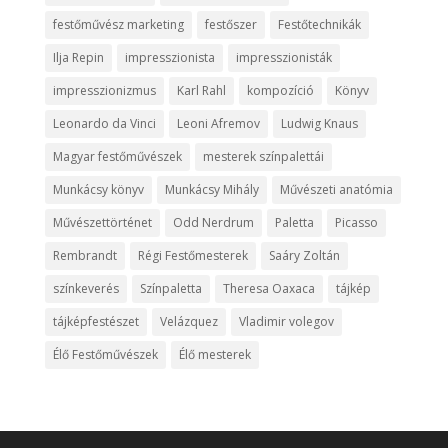
festőművész marketing
festőszer
Festőtechnikák
Ilja Repin
impresszionista
impresszionisták
impresszionizmus
Karl Rahl
kompozíció
Könyv
Leonardo da Vinci
Leoni Afremov
Ludwig Knaus
Magyar festőművészek
mesterek színpalettái
Munkácsy könyv
Munkácsy Mihály
Művészeti anatómia
Művészettörténet
Odd Nerdrum
Paletta
Picasso
Rembrandt
Régi Festőmesterek
Saáry Zoltán
színkeverés
Színpaletta
Theresa Oaxaca
tájkép
tájképfestészet
Velázquez
Vladimir volegov
Élő Festőművészek
Élő mesterek