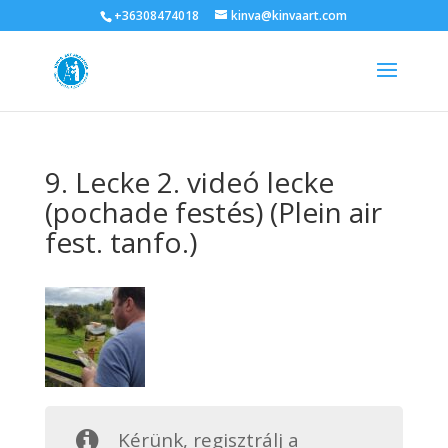
+36308474018
kinva@kinvaart.com
9. Lecke 2. videó lecke
(pochade festés) (Plein air
fest. tanfo.)
Kérünk, regisztrálj a