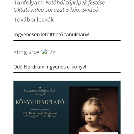
Tanfolyam:
Fotóból tájképek festése
Oktatóvideó sorozat 5 kép, 5videó
További leckék
Ingyenesen letölthető tanulmány!
<img src="
” />
Odd Nerdrum ingyenes e-könyv!