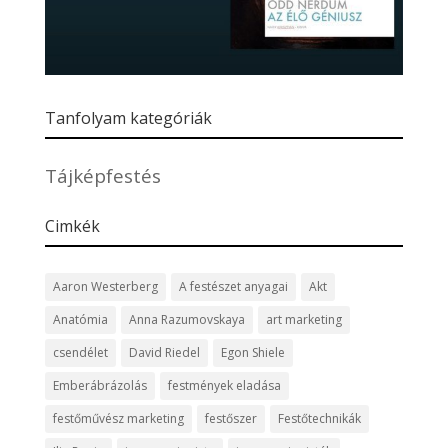
Tanfolyam kategóriák
Tájképfestés
Cimkék
Aaron Westerberg
A festészet anyagai
Akt
Anatómia
Anna Razumovskaya
art marketing
csendélet
David Riedel
Egon Shiele
Emberábrázolás
festmények eladása
festőművész marketing
festőszer
Festőtechnikák