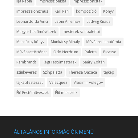
Ilja Repin
impresszionista
impresszionisták
impresszionizmus
Karl Rahl
kompozíció
Könyv
Leonardo da Vinci
Leoni Afremov
Ludwig Knaus
Magyar festőművészek
mesterek színpalettái
Munkácsy könyv
Munkácsy Mihály
Művészeti anatómia
Művészettörténet
Odd Nerdrum
Paletta
Picasso
Rembrandt
Régi Festőmesterek
Saáry Zoltán
színkeverés
Színpaletta
Theresa Oaxaca
tájkép
tájképfestészet
Velázquez
Vladimir volegov
Élő Festőművészek
Élő mesterek
ÁLTALÁNOS INFORMÁCIÓK MENÜ