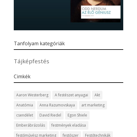
Tanfolyam kategóriák
Tájképfestés
Cimkék
Aaron Westerberg
A festészet anyagai
Akt
Anatómia
Anna Razumovskaya
art marketing
csendélet
David Riedel
Egon Shiele
Emberábrázolás
festmények eladása
festőművész marketing
festőszer
Festőtechnikák