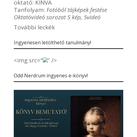
oktató:
KINVA
Tanfolyam:
Fotóból tájképek festése
Oktatóvideó sorozat 5 kép, 5videó
További leckék
Ingyenesen letölthető tanulmány!
<img src="
” />
Odd Nerdrum ingyenes e-könyv!