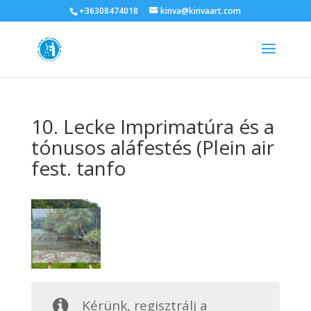
+36308474018
kinva@kinvaart.com
10. Lecke Imprimatúra és a
tónusos aláfestés (Plein air
fest. tanfo
Kérünk, regisztrálj a