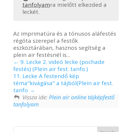
tanfolyam
ra mielőtt elkezded a
leckét.
Az imprimatúra és a tónusos aláfestés
régóta szerepel a festők
eszköztárában, hasznos segítség a
plein air festésnél is...
9. Lecke 2. videó lecke (pochade
festés) (Plein air fest. tanfo.)
11. Lecke A festendő kép
téma"kivágása" a tájból(Plein air fest.
tanfo
Vissza ide:
Plein air online tájképfestő
tanfolyam