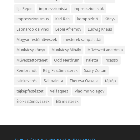
Ilja Repin
impresszionista
impresszionisták
impresszionizmus
Karl Rahl
kompozíció
Könyv
Leonardo da Vinci
Leoni Afremov
Ludwig Knaus
Magyar festőművészek
mesterek színpalettái
Munkácsy könyv
Munkácsy Mihály
Művészeti anatómia
Művészettörténet
Odd Nerdrum
Paletta
Picasso
Rembrandt
Régi Festőmesterek
Saáry Zoltán
színkeverés
Színpaletta
Theresa Oaxaca
tájkép
tájképfestészet
Velázquez
Vladimir volegov
Élő Festőművészek
Élő mesterek