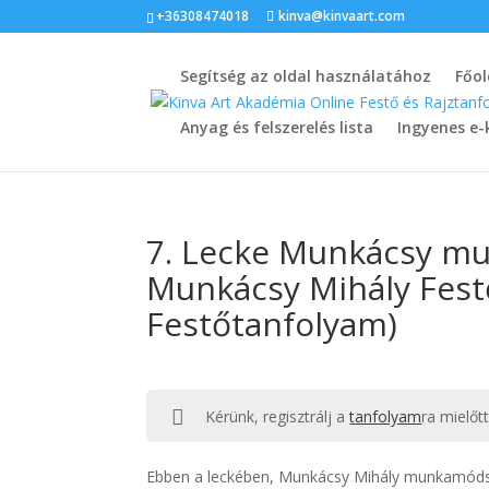
+36308474018
kinva@kinvaart.com
Segítség az oldal használatához
Főol
Anyag és felszerelés lista
Ingyenes e-
7. Lecke Munkácsy mu
Munkácsy Mihály Fest
Festőtanfolyam)
Kérünk, regisztrálj a
tanfolyam
ra mielőt
Ebben a leckében, Munkácsy Mihály munkamódsze