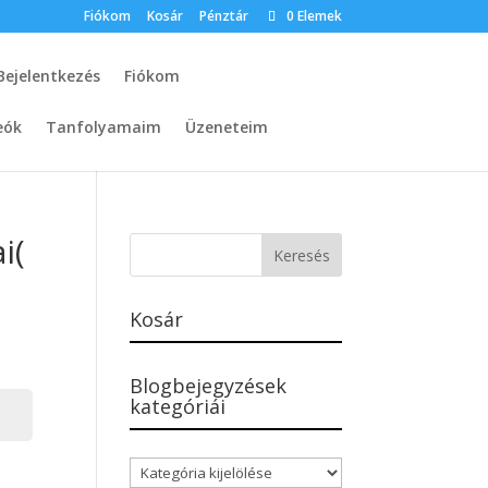
Fiókom
Kosár
Pénztár
0 Elemek
Bejelentkezés
Fiókom
eók
Tanfolyamaim
Üzeneteim
i(
Kosár
Blogbejegyzések
kategóriái
Blogbejegyzések
kategóriái