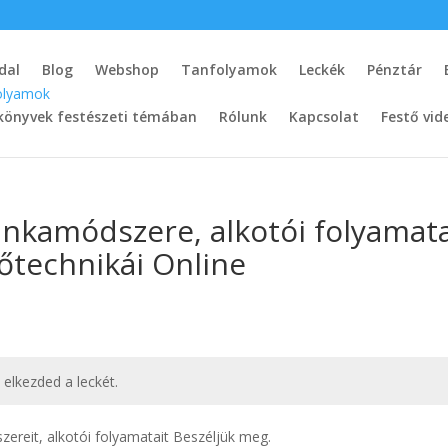
dal
Blog
Webshop
Tanfolyamok
Leckék
Pénztár
könyvek festészeti témában
Rólunk
Kapcsolat
Festő vid
nkamódszere, alkotói folyamata
őtechnikái Online
t elkezded a leckét.
reit, alkotói folyamatait Beszéljük meg.