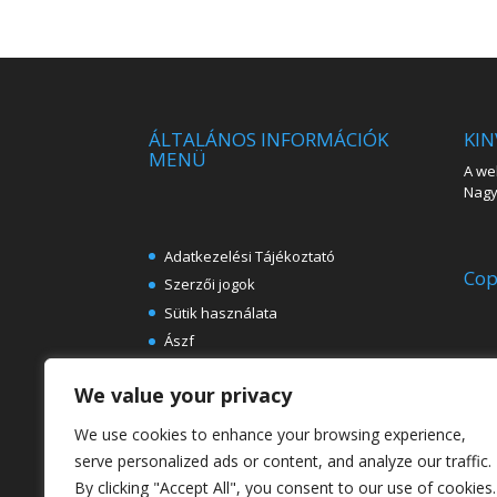
ÁLTALÁNOS INFORMÁCIÓK
KIN
MENÜ
A web
Nagy 
Adatkezelési Tájékoztató
Cop
Szerzői jogok
Sütik használata
Ászf
Impresszum
We value your privacy
Ingyenes e-könyvek festészeti
témában
We use cookies to enhance your browsing experience,
Rólunk
serve personalized ads or content, and analyze our traffic.
By clicking "Accept All", you consent to our use of cookies.