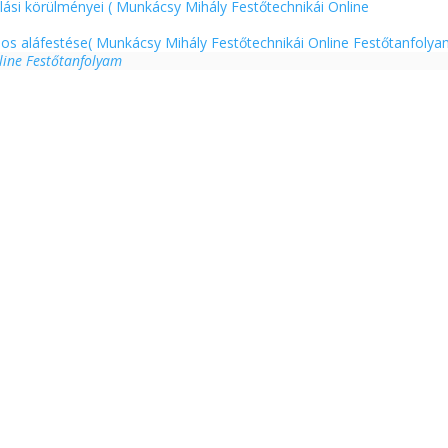
lási körülményei ( Munkácsy Mihály Festőtechnikái Online
os aláfestése( Munkácsy Mihály Festőtechnikái Online Festőtanfoly
line Festőtanfolyam