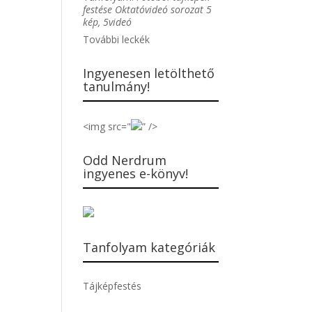
festése Oktatóvideó sorozat 5
kép, 5videó
További leckék
Ingyenesen letölthető
tanulmány!
<img src="
” />
Odd Nerdrum
ingyenes e-könyv!
Tanfolyam kategóriák
Tájképfestés