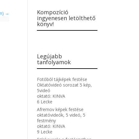
Kompozíció
am)
ingyenesen letölthető
könyv!
Legújabb
tanfolyamok
Fotóból tájképek festése
Oktatóvideó sorozat 5 kép,
5videó
oktató:
KINVA
6 Lecke
Afremov képek festése
oktatóvideók, 5 videó, 5
festmény
oktató:
KINVA
9 Lecke