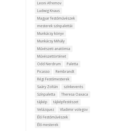
Leoni Afremov
Ludwig Knaus
Magyar festőművészek
mesterek színpalettái
Munkácsy könyv
Munkácsy Mihály
Művészeti anatómia
Művészettörténet
Odd Nerdrum
Paletta
Picasso
Rembrandt
Régi Festőmesterek
Saáry Zoltán
színkeverés
Színpaletta
Theresa Oaxaca
tájkép
tájképfestészet
Velázquez
Vladimir volegov
Élő Festőművészek
Élő mesterek