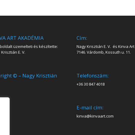
VA ART AKADÉMIA
Cím:
oldalt üzemelteti és készítette:
Nagy Krisztián E. V. és Kinva Art 
Krisztián E. V.
7146. Várdomb, Kossuth u. 11.
right © – Nagy Krisztián
Telefonszám:
+36 30 847 4018
E-mail cím:
kinva@kinvaart.com