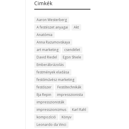
Cimkék
Aaron Westerberg
A festészet anyagai
Akt
Anatómia
Anna Razumovskaya
art marketing
csendélet
David Riedel
Egon Shiele
Emberábrázolás
festmények eladása
festőművész marketing
festőszer
Festőtechnikák
Ilja Repin
impresszionista
impresszionisták
impresszionizmus
Karl Rahl
kompozíció
Könyv
Leonardo da Vinci