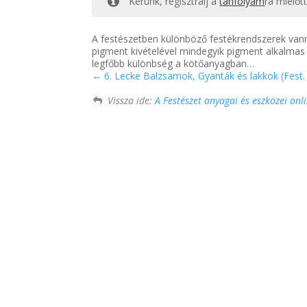
Kérünk, regisztrálj a
tanfolyam
ra mielőt
A festészetben különböző festékrendszerek van
pigment kivételével mindegyik pigment alkalmas
legfőbb különbség a kötőanyagban…
6. Lecke Balzsamok, Gyanták és lakkok (Fest. 
Vissza ide:
A Festészet anyagai és eszközei onl