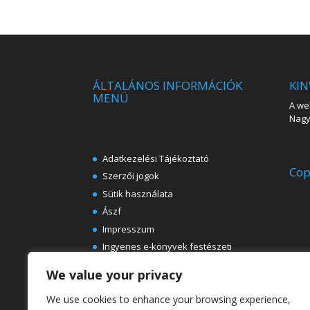
ÁLTALÁNOS INFORMÁCIÓK
KIN
MENÜ
A web
Nagy 
Adatkezelési Tájékoztató
Cop
Szerzői jogok
Sütik használata
Ászf
Impresszum
Ingyenes e-könyvek festészeti
témában
We value your privacy
Rólunk
We use cookies to enhance your browsing experience,