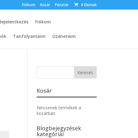
Fiókom
Kosár
Pénztár
0 Elemek
Bejelentkezés
Fiókom
eók
Tanfolyamaim
Üzeneteim
Kosár
Nincsenek termékek a
kosárban.
Blogbejegyzések
kategóriái