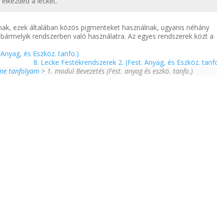
t elkezded a leckét.
nak, ezek általában közös pigmenteket használnak, ugyanis néhány
 bármelyik rendszerben való használatra. Az egyes rendszerek közt a
Anyag, és Eszköz. tanfo.)
8. Lecke Festékrendszerek 2. (Fest. Anyag, és Eszköz. tanf
ine tanfolyam
> 1. modul Bevezetés (Fest. anyag és eszkö. tanfo.)