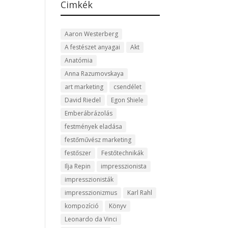
Cimkék
Aaron Westerberg
A festészet anyagai
Akt
Anatómia
Anna Razumovskaya
art marketing
csendélet
David Riedel
Egon Shiele
Emberábrázolás
festmények eladása
festőművész marketing
festőszer
Festőtechnikák
Ilja Repin
impresszionista
impresszionisták
impresszionizmus
Karl Rahl
kompozíció
Könyv
Leonardo da Vinci