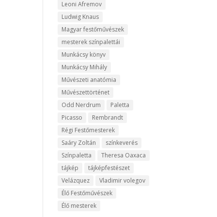
Leoni Afremov
Ludwig Knaus
Magyar festőművészek
mesterek színpalettái
Munkácsy könyv
Munkácsy Mihály
Művészeti anatómia
Művészettörténet
Odd Nerdrum
Paletta
Picasso
Rembrandt
Régi Festőmesterek
Saáry Zoltán
színkeverés
Színpaletta
Theresa Oaxaca
tájkép
tájképfestészet
Velázquez
Vladimir volegov
Élő Festőművészek
Élő mesterek