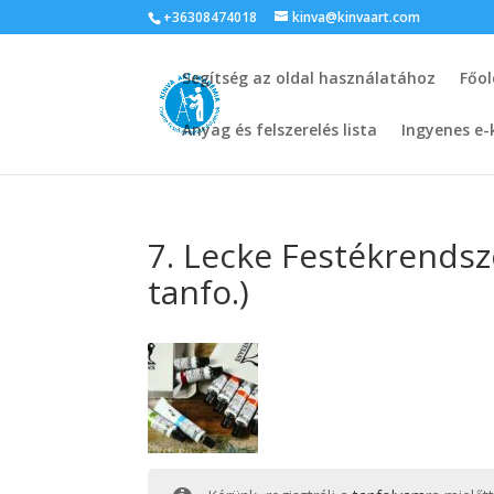
+36308474018
kinva@kinvaart.com
Segítség az oldal használatához
Főol
Anyag és felszerelés lista
Ingyenes e-
7. Lecke Festékrendsze
tanfo.)