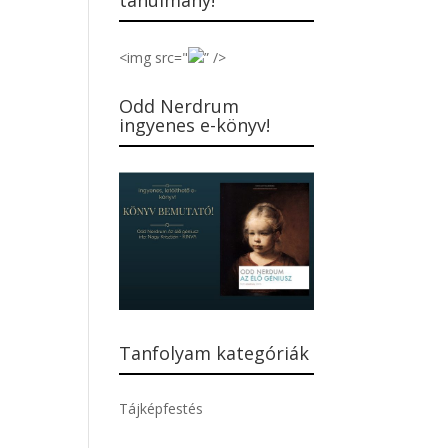
tanulmány!
<img src="
” />
Odd Nerdrum
ingyenes e-könyv!
Tanfolyam kategóriák
Tájképfestés