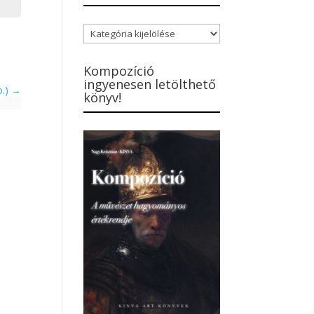
Blogbejegyzések
kategóriái
Kompozíció
ingyenesen letölthető
o.)
könyv!