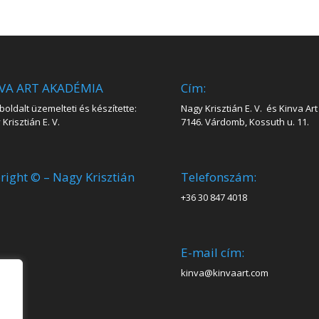
VA ART AKADÉMIA
Cím:
oldalt üzemelteti és készítette:
Nagy Krisztián E. V. és Kinva Art 
Krisztián E. V.
7146. Várdomb, Kossuth u. 11.
right © – Nagy Krisztián
Telefonszám:
+36 30 847 4018
E-mail cím:
kinva@kinvaart.com