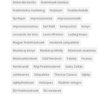
Emberábrázolás
festmények eladása
festőművész marketing
festőszer
Festőtechnikák
Ilja Repin
impresszionista
impresszionisták
impresszionizmus
Karl Rahl
kompozíció
Könyv
Leonardo da Vinci
Leoni Afremov
Ludwig Knaus
Magyar festőművészek
mesterek színpalettái
Munkácsy könyv
Munkácsy Mihály
Művészeti anatómia
Művészettörténet
Odd Nerdrum
Paletta
Picasso
Rembrandt
Régi Festőmesterek
Saáry Zoltán
színkeverés
Színpaletta
Theresa Oaxaca
tájkép
tájképfestészet
Velázquez
Vladimir volegov
Élő Festőművészek
Élő mesterek