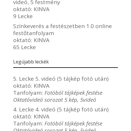
videó, 5 festmény
oktató:
KINVA
9 Lecke
Színkeverés a festészetben 1.0 online
festőtanfolyam
oktató:
KINVA
65 Lecke
Legújabb leckék
5. Lecke 5. videó (5 tájkép fotó után)
oktató:
KINVA
Tanfolyam:
Fotóból tájképek festése
Oktatóvideó sorozat 5 kép, 5videó
4. Lecke 4. videó (5 tájkép fotó után)
oktató:
KINVA
Tanfolyam:
Fotóból tájképek festése
Oktatóvideó sorozat 5 kép, 5videó