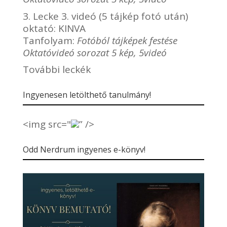
3. Lecke 3. videó (5 tájkép fotó után)
oktató:
KINVA
Tanfolyam:
Fotóból tájképek festése
Oktatóvideó sorozat 5 kép, 5videó
További leckék
Ingyenesen letölthető tanulmány!
<img src="
” />
Odd Nerdrum ingyenes e-könyv!