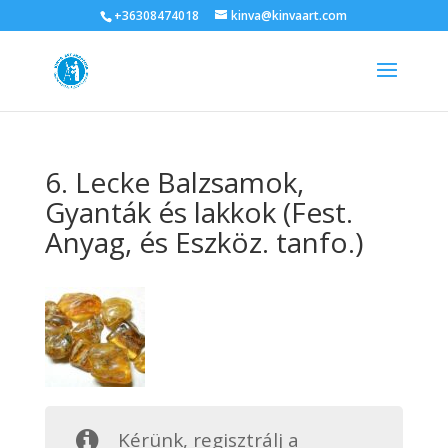
+36308474018
kinva@kinvaart.com
6. Lecke Balzsamok,
Gyanták és lakkok (Fest.
Anyag, és Eszköz. tanfo.)
Kérünk, regisztrálj a