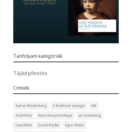
Tanfolyam kategóriák
Tájképfestés
Cimkék
Aaron Westerberg
A festészet anyagai
Akt
Anatómia
Anna Razumovskaya
art marketing
csendélet
David Riedel
Egon Shiele