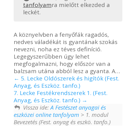
tanfolyam
ra mielőtt elkezded a
leckét.
A köznyelvben a fenyőfák ragadós,
nedves váladékát is gyantának szokás
nevezni, noha ez téves definíció.
Legegyszerűbben úgy lehet
megfogalmazni, hogy először van a
balzsam utána abból lesz a gyanta. A…
5. Lecke Oldószerek és higítók (Fest.
Anyag, és Eszköz. tanfo.)
7. Lecke Festékrendszerek 1. (Fest.
Anyag, és Eszköz. tanfo.)
Vissza ide:
A Festészet anyagai és
eszközei online tanfolyam
> 1. modul
Bevezetés (Fest. anyag és eszkö. tanfo.)