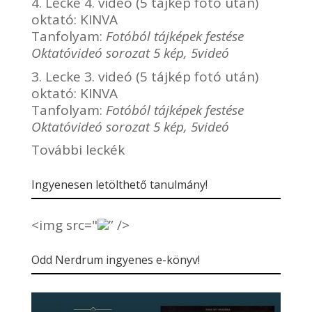
4. Lecke 4. videó (5 tájkép fotó után)
oktató:
KINVA
Tanfolyam:
Fotóból tájképek festése
Oktatóvideó sorozat 5 kép, 5videó
3. Lecke 3. videó (5 tájkép fotó után)
oktató:
KINVA
Tanfolyam:
Fotóból tájképek festése
Oktatóvideó sorozat 5 kép, 5videó
További leckék
Ingyenesen letölthető tanulmány!
<img src="
” />
Odd Nerdrum ingyenes e-könyv!