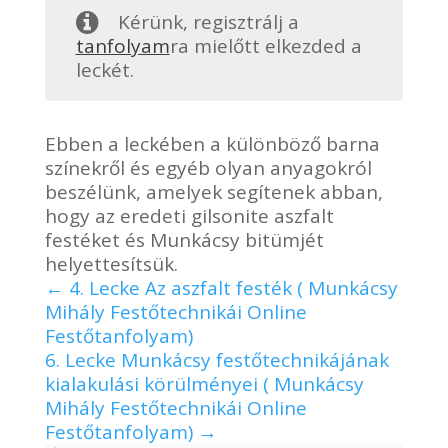
Kérünk, regisztrálj a
tanfolyam
ra mielőtt elkezded a
leckét.
Ebben a leckében a különböző barna
színekről és egyéb olyan anyagokról
beszélünk, amelyek segítenek abban,
hogy az eredeti gilsonite aszfalt
festéket és Munkácsy bitümjét
helyettesítsük.
4. Lecke Az aszfalt festék ( Munkácsy
Mihály Festőtechnikái Online
Festőtanfolyam)
6. Lecke Munkácsy festőtechnikájának
kialakulási körülményei ( Munkácsy
Mihály Festőtechnikái Online
Festőtanfolyam)