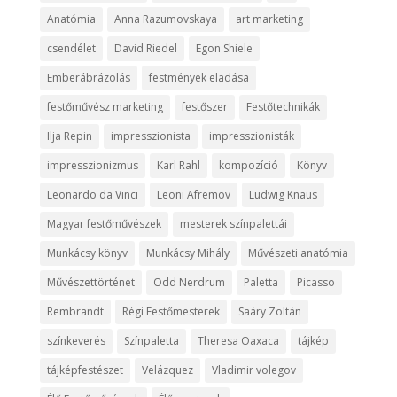
Anatómia
Anna Razumovskaya
art marketing
csendélet
David Riedel
Egon Shiele
Emberábrázolás
festmények eladása
festőművész marketing
festőszer
Festőtechnikák
Ilja Repin
impresszionista
impresszionisták
impresszionizmus
Karl Rahl
kompozíció
Könyv
Leonardo da Vinci
Leoni Afremov
Ludwig Knaus
Magyar festőművészek
mesterek színpalettái
Munkácsy könyv
Munkácsy Mihály
Művészeti anatómia
Művészettörténet
Odd Nerdrum
Paletta
Picasso
Rembrandt
Régi Festőmesterek
Saáry Zoltán
színkeverés
Színpaletta
Theresa Oaxaca
tájkép
tájképfestészet
Velázquez
Vladimir volegov