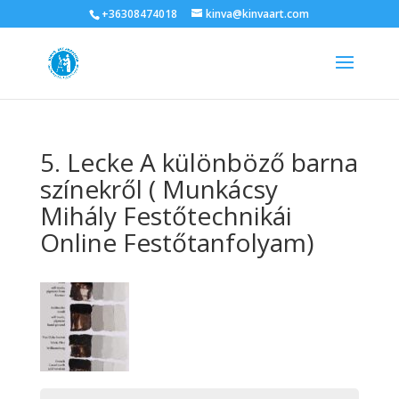
+36308474018
kinva@kinvaart.com
5. Lecke A különböző barna
színekről ( Munkácsy
Mihály Festőtechnikái
Online Festőtanfolyam)