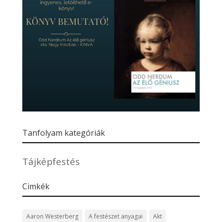
Tanfolyam kategóriák
Tájképfestés
Cimkék
Aaron Westerberg
A festészet anyagai
Akt