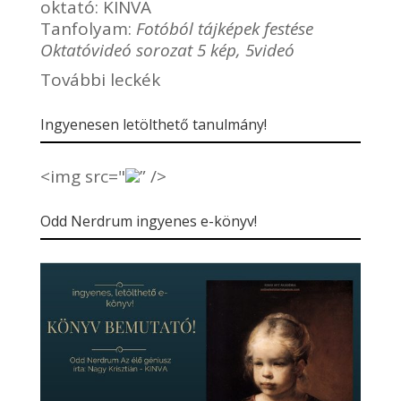
oktató:
KINVA
Tanfolyam:
Fotóból tájképek festése
Oktatóvideó sorozat 5 kép, 5videó
További leckék
Ingyenesen letölthető tanulmány!
<img src="
” />
Odd Nerdrum ingyenes e-könyv!