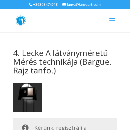
+36308474018
kinva@kinvaart.com
4. Lecke A látványméretű
Mérés technikája (Bargue.
Rajz tanfo.)
Kérünk, regisztrálj a