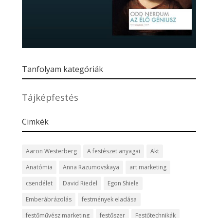
Tanfolyam kategóriák
Tájképfestés
Cimkék
Aaron Westerberg
A festészet anyagai
Akt
Anatómia
Anna Razumovskaya
art marketing
csendélet
David Riedel
Egon Shiele
Emberábrázolás
festmények eladása
festőművész marketing
festőszer
Festőtechnikák