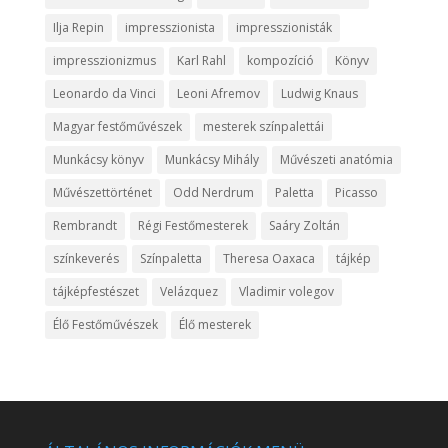
Ilja Repin
impresszionista
impresszionisták
impresszionizmus
Karl Rahl
kompozíció
Könyv
Leonardo da Vinci
Leoni Afremov
Ludwig Knaus
Magyar festőművészek
mesterek színpalettái
Munkácsy könyv
Munkácsy Mihály
Művészeti anatómia
Művészettörténet
Odd Nerdrum
Paletta
Picasso
Rembrandt
Régi Festőmesterek
Saáry Zoltán
színkeverés
Színpaletta
Theresa Oaxaca
tájkép
tájképfestészet
Velázquez
Vladimir volegov
Élő Festőművészek
Élő mesterek