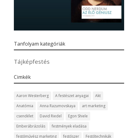
Tanfolyam kategóriák
Tájképfestés
Cimkék
Aaron Westerberg
A festészet anyagai
Akt
Anatómia
Anna Razumovskaya
art marketing
csendélet
David Riedel
Egon Shiele
Emberábrázolás
festmények eladása
festőművész marketing
festőszer
Festőtechnikák