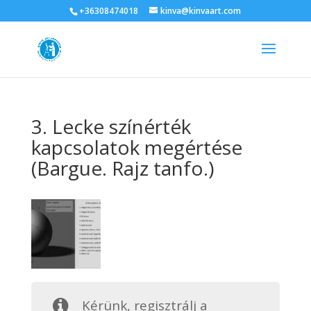
+36308474018
kinva@kinvaart.com
3. Lecke színérték
kapcsolatok megértése
(Bargue. Rajz tanfo.)
Kérünk, regisztrálj a