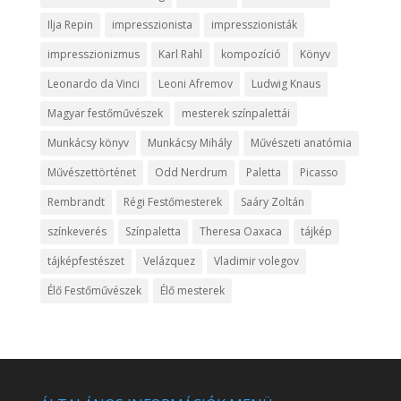
Ilja Repin
impresszionista
impresszionisták
impresszionizmus
Karl Rahl
kompozíció
Könyv
Leonardo da Vinci
Leoni Afremov
Ludwig Knaus
Magyar festőművészek
mesterek színpalettái
Munkácsy könyv
Munkácsy Mihály
Művészeti anatómia
Művészettörténet
Odd Nerdrum
Paletta
Picasso
Rembrandt
Régi Festőmesterek
Saáry Zoltán
színkeverés
Színpaletta
Theresa Oaxaca
tájkép
tájképfestészet
Velázquez
Vladimir volegov
Élő Festőművészek
Élő mesterek