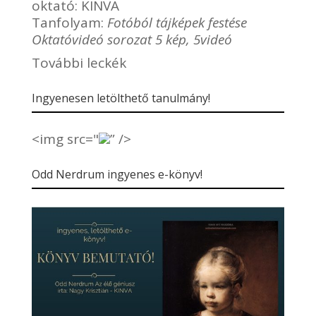
oktató:
KINVA
Tanfolyam:
Fotóból tájképek festése
Oktatóvideó sorozat 5 kép, 5videó
További leckék
Ingyenesen letölthető tanulmány!
<img src="
” />
Odd Nerdrum ingyenes e-könyv!