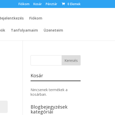
Fiókom
Kosár
Pénztár
0 Elemek
Bejelentkezés
Fiókom
eók
Tanfolyamaim
Üzeneteim
Kosár
Nincsenek termékek a
kosárban.
Blogbejegyzések
kategóriái