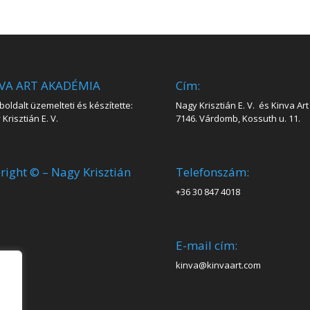
VA ART AKADÉMIA
Cím:
oldalt üzemelteti és készítette:
Nagy Krisztián E. V. és Kinva Art 
Krisztián E. V.
7146. Várdomb, Kossuth u. 11.
right © – Nagy Krisztián
Telefonszám:
+36 30 847 4018
E-mail cím:
kinva@kinvaart.com