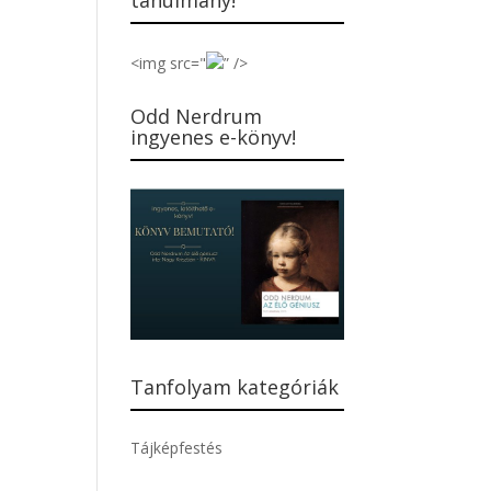
tanulmány!
<img src="
” />
Odd Nerdrum
ingyenes e-könyv!
Tanfolyam kategóriák
Tájképfestés