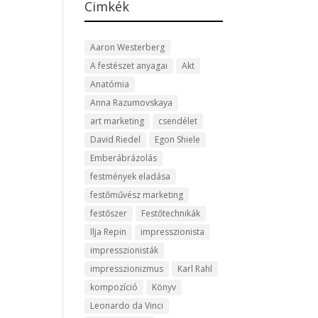
Cimkék
Aaron Westerberg
A festészet anyagai
Akt
Anatómia
Anna Razumovskaya
art marketing
csendélet
David Riedel
Egon Shiele
Emberábrázolás
festmények eladása
festőművész marketing
festőszer
Festőtechnikák
Ilja Repin
impresszionista
impresszionisták
impresszionizmus
Karl Rahl
kompozíció
Könyv
Leonardo da Vinci