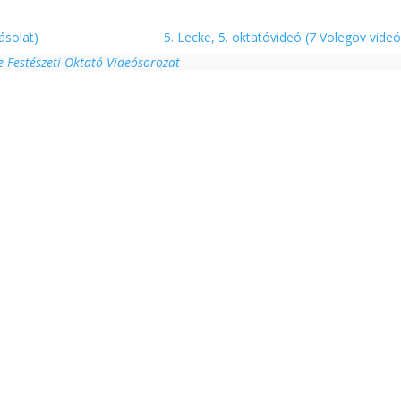
ásolat)
5. Lecke, 5. oktatóvideó (7 Volegov vide
e Festészeti Oktató Videósorozat