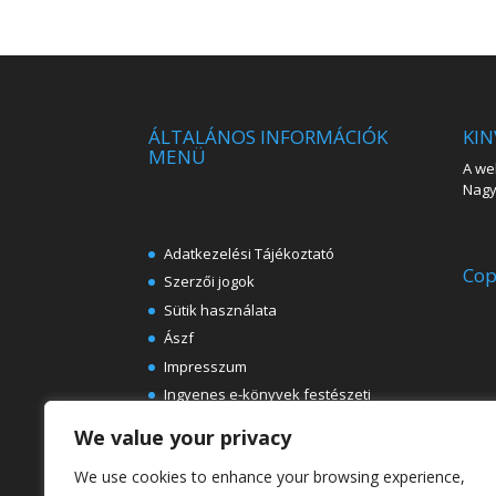
ÁLTALÁNOS INFORMÁCIÓK
KIN
MENÜ
A web
Nagy 
Adatkezelési Tájékoztató
Cop
Szerzői jogok
Sütik használata
Ászf
Impresszum
Ingyenes e-könyvek festészeti
témában
We value your privacy
Rólunk
We use cookies to enhance your browsing experience,