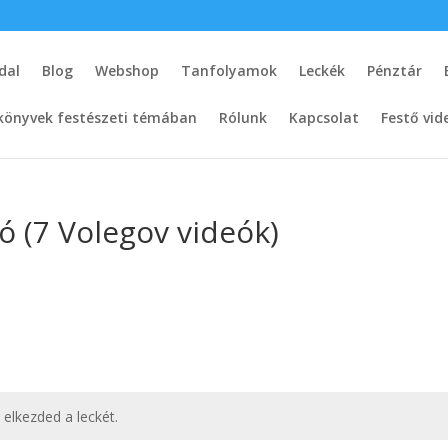
dal
Blog
Webshop
Tanfolyamok
Leckék
Pénztár
könyvek festészeti témában
Rólunk
Kapcsolat
Festő vid
eó (7 Volegov videók)
t elkezded a leckét.