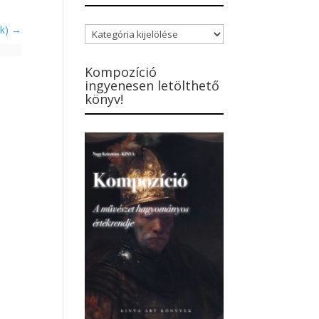
ók)
Blogbejegyzések
kategóriái
Kompozíció
ingyenesen letölthető
könyv!