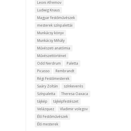
Leoni Afremov
Ludwig Knaus
Magyar festőművészek
mesterek színpalettái
Munkácsy könyv
Munkácsy Mihály
Művészeti anatómia
Művészettörténet
Odd Nerdrum
Paletta
Picasso
Rembrandt
Régi Festőmesterek
Saáry Zoltán
színkeverés
Színpaletta
Theresa Oaxaca
tájkép
tájképfestészet
Velázquez
Vladimir volegov
Élő Festőművészek
Élő mesterek