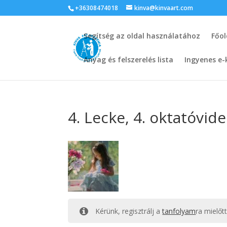
+36308474018
kinva@kinvaart.com
Segítség az oldal használatához
Főol
Anyag és felszerelés lista
Ingyenes e-
4. Lecke, 4. oktatóvid
Kérünk, regisztrálj a
tanfolyam
ra mielőt