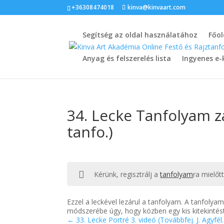
+36308474018
kinva@kinvaart.com
Segítség az oldal használatához
Főol
Anyag és felszerelés lista
Ingyenes e-
34. Lecke Tanfolyam zár
tanfo.)
Kérünk, regisztrálj a
tanfolyam
ra mielőt
Ezzel a leckével lezárul a tanfolyam. A tanfoly
módszerébe úgy, hogy közben egy kis kitekintést
33. Lecke Portré 3. videó (Továbbfej. J. Agyfél.