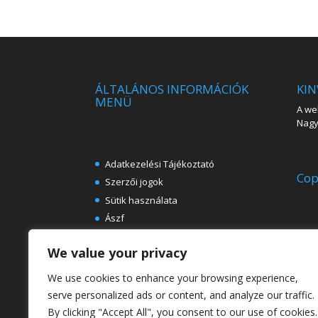
ÁLTALÁNOS INFORMÁCIÓK
KIN
MENÜ
A web
Nagy 
Adatkezelési Tájékoztató
Cop
Szerzői jogok
Sütik használata
Ászf
Impresszum
We value your privacy
Ingyenes e-könyvek festészeti
témában
We use cookies to enhance your browsing experience,
Rólunk
serve personalized ads or content, and analyze our traffic.
By clicking "Accept All", you consent to our use of cookies.