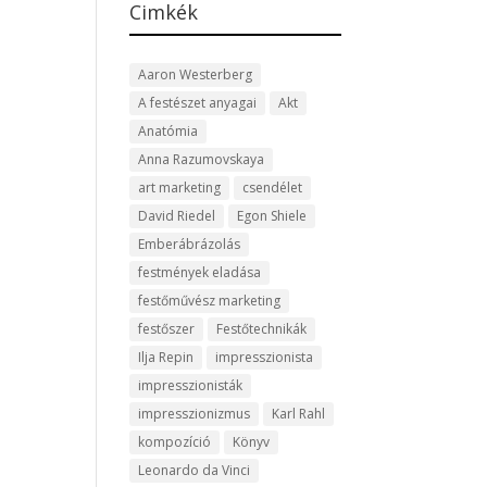
Cimkék
Aaron Westerberg
A festészet anyagai
Akt
Anatómia
Anna Razumovskaya
art marketing
csendélet
David Riedel
Egon Shiele
Emberábrázolás
festmények eladása
festőművész marketing
festőszer
Festőtechnikák
Ilja Repin
impresszionista
impresszionisták
impresszionizmus
Karl Rahl
kompozíció
Könyv
Leonardo da Vinci