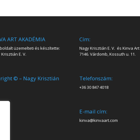
VA ART AKADÉMIA
Cím:
oldalt üzemelteti és készítette:
Nagy Krisztián E. V. és Kinva Art 
Krisztián E. V.
7146. Várdomb, Kossuth u. 11.
right © – Nagy Krisztián
Telefonszám:
+36 30 847 4018
E-mail cím:
kinva@kinvaart.com