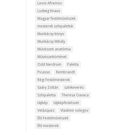
Leoni Afremov
Ludwig Knaus
Magyar festőművészek
mesterek színpalettái
Munkácsy könyv
Munkácsy Mihály
Művészeti anatómia
Művészettörténet
Odd Nerdrum
Paletta
Picasso
Rembrandt
Régi Festőmesterek
Saáry Zoltán
színkeverés
Színpaletta
Theresa Oaxaca
tájkép
tájképfestészet
Velázquez
Vladimir volegov
Élő Festőművészek
Élő mesterek