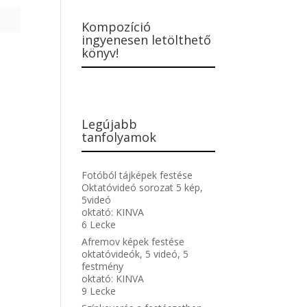
Kompozíció
ingyenesen letölthető
könyv!
Legújabb
tanfolyamok
Fotóból tájképek festése
Oktatóvideó sorozat 5 kép,
5videó
oktató:
KINVA
6 Lecke
Afremov képek festése
oktatóvideók, 5 videó, 5
festmény
oktató:
KINVA
9 Lecke