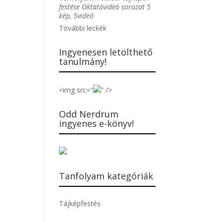
festése Oktatóvideó sorozat 5
kép, 5videó
További leckék
Ingyenesen letölthető
tanulmány!
<img src="
” />
Odd Nerdrum
ingyenes e-könyv!
Tanfolyam kategóriák
Tájképfestés