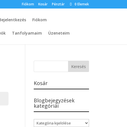
Fiókom
Kosár
Pénztár
0 Elemek
Bejelentkezés
Fiókom
eók
Tanfolyamaim
Üzeneteim
Kosár
Blogbejegyzések
kategóriái
Blogbejegyzések
kategóriái